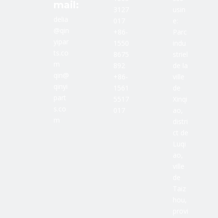
mail:
3127
usin
delia
017
e:
@qin
+86-
Parc
yipar
1550
indu
ts.co
8675
striel
m
892
de la
qin@
+86-
ville
qinyi
1561
de
part
5517
Xinqi
s.co
017
ao,
m
distri
ct de
Luqi
ao,
ville
de
Taiz
hou,
provi