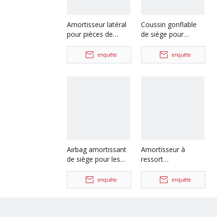
Amortisseur latéral
Coussin gonflable
pour pièces de
de siège pour
rechange de
pièces de rechange
camion Shacman
de camion
enquête
enquête
Delong
Shacman Delong
Dz15221443020
X3000
Airbag amortissant
Amortisseur à
de siège pour les
ressort
pièces de rechange
pneumatique arrière
de camion de
de cabine pour
enquête
enquête
Shacman Delong
pièces de rechange
X3000
de camion
Shacman Delong