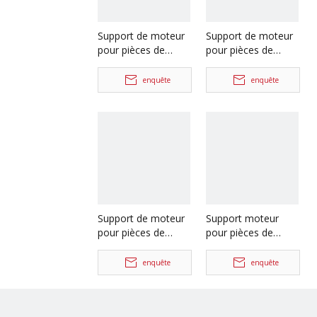
Support de moteur
Support de moteur
pour pièces de
pour pièces de
rechange de
rechange de
camion Foton
camion Foton
enquête
enquête
Auman
Auman
H4101050302A0/H4101050301A0
H4101050202A0
Support de moteur
Support moteur
pour pièces de
pour pièces de
camion lourd Foton
camion lourd Foton
Auman
Auman
enquête
enquête
H4101050201A0
1325110102002
1325110102003