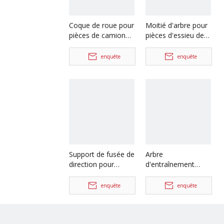
Coque de roue pour
Moitié d'arbre pour
pièces de camion
pièces d'essieu de
Foton Auman
camion Iveco
HFF2405054CK2BZ-
42103391
enquête
enquête
1
Support de fusée de
Arbre
direction pour
d'entraînement
pièces d'essieu de
d'essieu de haute
camion Iveco
qualité, arbre
enquête
enquête
42103348
d'hélice à Double
Joint pour camion
Iveco, pièces de