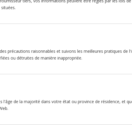
ournisseur tiers, vos informations peuvent être régies par les lois de l
 situées.
s précautions raisonnables et suivons les meilleures pratiques de l'i
ifiées ou détruites de manière inappropriée.
ins l'âge de la majorité dans votre état ou province de résidence, e
 Web.