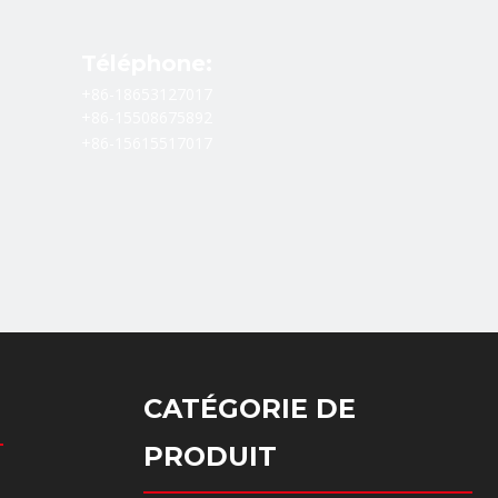
Téléphone:
+86-18653127017
+86-15508675892
+86-15615517017
CATÉGORIE DE
PRODUIT