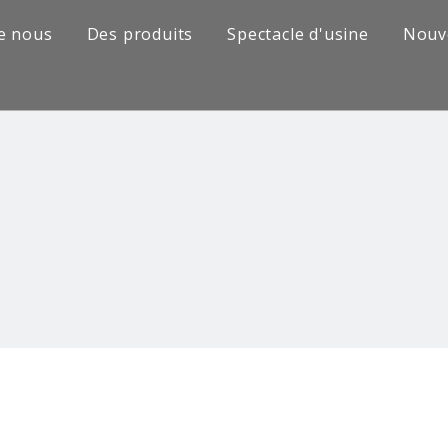
e nous
Des produits
Spectacle d'usine
Nouv
Série de camions Sinotruk
Camion Shacman Série
Série de camions SAIC-lveco Hongyan
Série de camions Foton Auman
Série de camions FAW Jiefang
Série de camions Dongfeng
Série de camions européens et japonais
Pièces de rechange de machines d'ingénierie
D'autres séries de camions