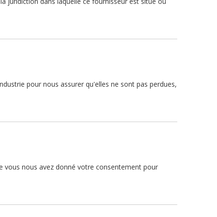
a juridiction dans laquelle ce fournisseur est situé ou
ndustrie pour nous assurer qu'elles ne sont pas perdues,
t que vous nous avez donné votre consentement pour