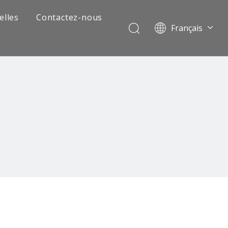
elles
Contactez-nous
Français
Português
Pусский
العربية
Español
English
 de camion minier