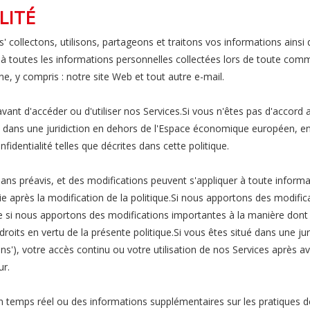
LITÉ
' collectons, utilisons, partageons et traitons vos informations ainsi
e à toutes les informations personnelles collectées lors de toute comm
ne, y compris : notre site Web et tout autre e-mail.
avant d'accéder ou d'utiliser nos Services.Si vous n'êtes pas d'accord 
ué dans une juridiction en dehors de l'Espace économique européen, en
identialité telles que décrites dans cette politique.
ns préavis, et des modifications peuvent s'appliquer à toute informa
lie après la modification de la politique.Si nous apportons des modifi
e si nous apportons des modifications importantes à la manière dont 
droits en vertu de la présente politique.Si vous êtes situé dans une j
'), votre accès continu ou votre utilisation de nos Services après avo
ur.
 temps réel ou des informations supplémentaires sur les pratiques d