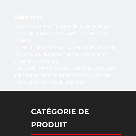
Adresse:
Adresse usine: Parc industriel de la ville de Xinqiao,
district de Luqiao, ville de Taizhou, province du
Zhejiang
Bureau à Jinan : zone C8-1-2, marché des pièces de
camion lourd, district de Tianqiao, ville de Jinan,
province du Shandong
Succursale : extrémité ouest de la zone ouest, parc
industriel de Fenghuangshan, district de Zhanggiu,
ville de Jinan, province du Shandong
CATÉGORIE DE
PRODUIT