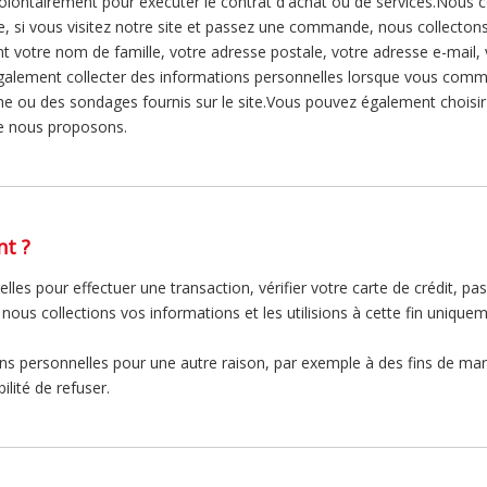
olontairement pour exécuter le contrat d'achat ou de services.Nous 
le, si vous visitez notre site et passez une commande, nous collecton
tre nom de famille, votre adresse postale, votre adresse e-mail, v
alement collecter des informations personnelles lorsque vous commun
gne ou des sondages fournis sur le site.Vous pouvez également choisir
ue nous proposons.
t ?
es pour effectuer une transaction, vérifier votre carte de crédit, pa
us collections vos informations et les utilisions à cette fin uniquem
ns personnelles pour une autre raison, par exemple à des fins de m
lité de refuser.