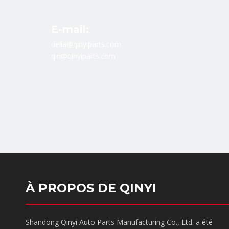
E-mail:
delia@qinyiparts.com
qin@qinyiparts.com
À PROPOS DE QINYI
Shandong Qinyi Auto Parts Manufacturing Co., Ltd. a été