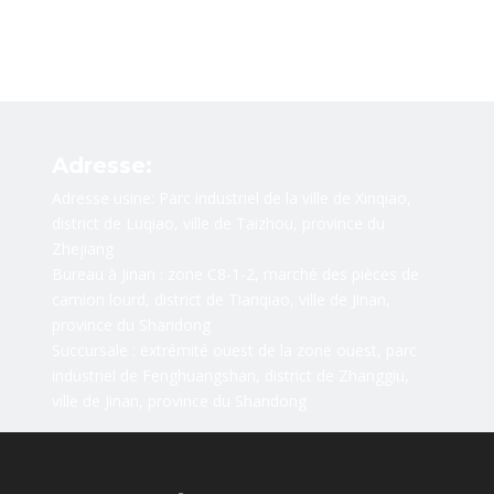
Adresse:
Adresse usine: Parc industriel de la ville de Xinqiao,
district de Luqiao, ville de Taizhou, province du
Zhejiang
Bureau à Jinan : zone C8-1-2, marché des pièces de
camion lourd, district de Tianqiao, ville de Jinan,
province du Shandong
Succursale : extrémité ouest de la zone ouest, parc
industriel de Fenghuangshan, district de Zhanggiu,
ville de Jinan, province du Shandong