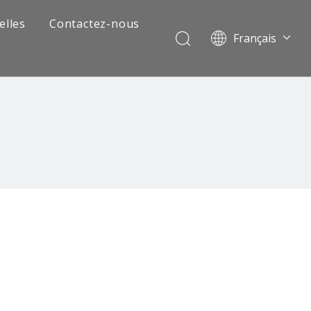
elles
Contactez-nous
Français
Português
Pусский
العربية
Español
English
 de camion minier