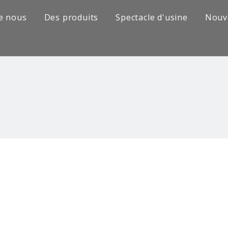
e nous
Des produits
Spectacle d'usine
Nouv
Série de camions Sinotruk
Camion Shacman Série
Série de camions SAIC-lveco Hongyan
Série de camions Foton Auman
Série de camions FAW Jiefang
Série de camions Dongfeng
Série de camions européens et japonais
Pièces de rechange de machines d'ingénierie
D'autres séries de camions