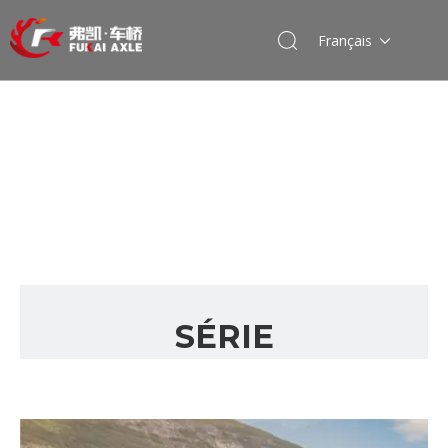
Français
SÉRIE