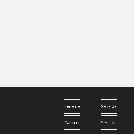
Série de
Série de
camions
camions
Camion
Série de
Sinotruk
Dongfeng