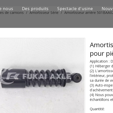
e nous
Des produits
Spectacle d'usine
Nouv
ies de camions
/
Amortisseur Série
/
Amortisseur arrière 501BAA
Série de camions Sinotruk
Camion Shacman Série
Série de camions SAIC-lveco Hongyan
Amortis
pour p
Série de camions Foton Auman
Application :
Série de camions FAW Jiefang
(1) Héberger d
(2) L'amortiss
l'intérieur, p
Série de camions Dongfeng
sa durée de vi
(3) Auto-inspe
Série de camions européens et japonais
d'achèvement 
(4) Nous pouv
Pièces de rechange de machines d'ingénierie
échantillons e
Quantité:
D'autres séries de camions