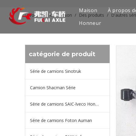
Maison
À propos d
Vous êtes ici:
Maison
/
Des produits
/
D'autres sér
Honneur
catégorie de produit
Série de camions Sinotruk
Camion Shacman Série
Série de camions SAIC-lveco Hongyan
Série de camions Foton Auman