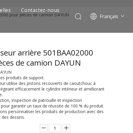
elles
Contactez-nous
02000 pour pièces de camion DAYUN
Français
Português
Pусский
العربية
seur arrière 501BAA02000
Español
English
ièces de camion DAYUN
 DAYUN
es produits de support.
eur utilise des pistons recouverts de caoutchouc à
rotégeant efficacement le cylindre intérieur et améliorant
e.
ction, inspection de patrouille et inspection
pour garantir un taux de réussite de 100 % du produit.
ons personnaliser les produits de production avec des
 de camion minier
t des dessins.