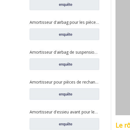
enquête
Amortisseur d'airbag pour les pièces de rechange 5002090Y8010 de camion de JAC
enquête
Amortisseur d'airbag de suspension arrière de cabine pour les pièces de rechange 64106-Y40D0 de camion de JAC
enquête
Amortisseur pour pièces de rechange de camion CAMC 29AP5-05010
enquête
Amortisseur d'essieu avant pour les pièces de rechange 29FD-05010 de camion de CAMC
Le rô
enquête