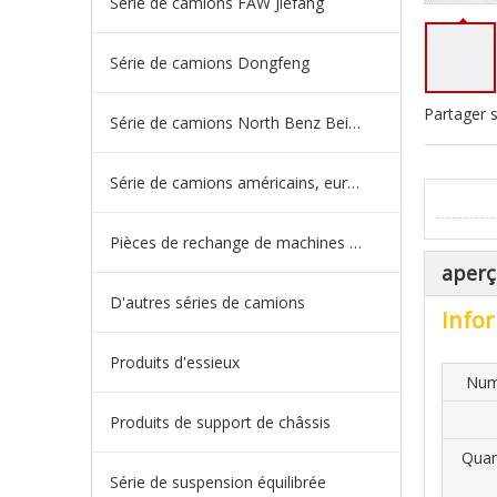
Série de camions FAW Jiefang
Série de camions Dongfeng
Partager s
Série de camions North Benz Beiben
Série de camions américains, européens et japonais
Pièces de rechange de machines d'ingénierie de camion minier
aperç
D'autres séries de camions
Infor
Produits d'essieux
Num
Produits de support de châssis
Quan
Série de suspension équilibrée