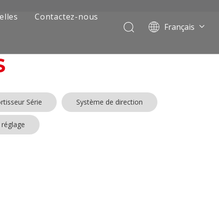
elles
Contactez-nous
Français
Português
Pусский
S
العربية
Español
English
tisseur Série
Système de direction
 réglage
 de camion minier