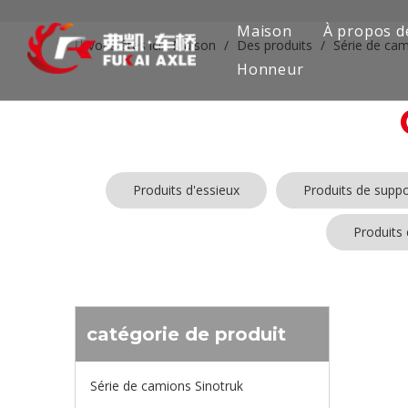
Maison
À propos d
Vous êtes ici:
Maison
/
Des produits
/
Série de ca
Honneur
Produits d'essieux
Produits de suppo
Produits
Aucun produ
catégorie de produit
Série de camions Sinotruk