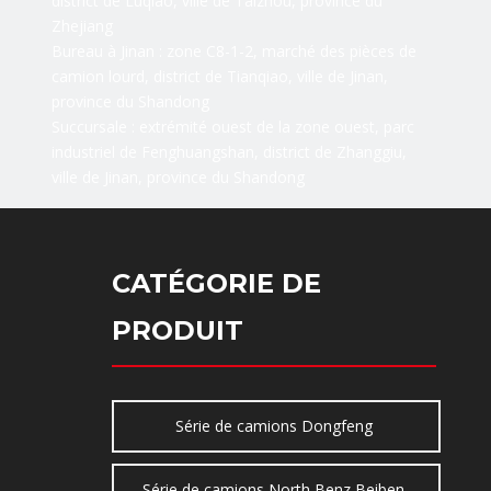
district de Luqiao, ville de Taizhou, province du
Zhejiang
Bureau à Jinan : zone C8-1-2, marché des pièces de
camion lourd, district de Tianqiao, ville de Jinan,
province du Shandong
Succursale : extrémité ouest de la zone ouest, parc
industriel de Fenghuangshan, district de Zhanggiu,
ville de Jinan, province du Shandong
CATÉGORIE DE
PRODUIT
Série de camions Dongfeng
Série de camions North Benz Beiben