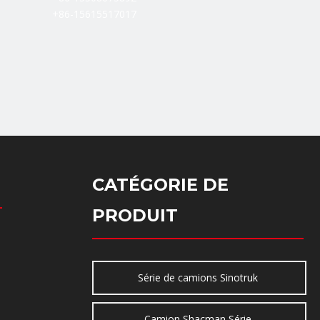
+86-15615517017
CATÉGORIE DE
PRODUIT
Série de camions Sinotruk
Camion Shacman Série