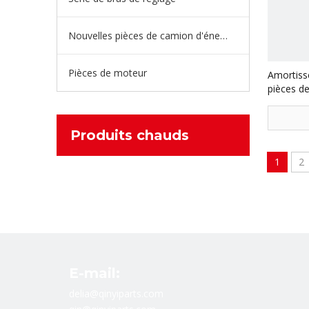
Nouvelles pièces de camion d'énergie
Pièces de moteur
Amortisse
pièces d
camion d
Produits chauds
1
2
E-mail:
delia@qinyiparts.com