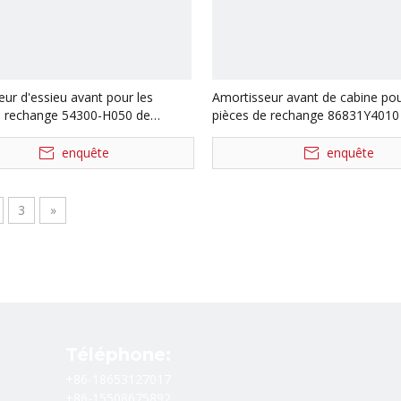
ur d'essieu avant pour les
Amortisseur avant de cabine pou
e rechange 54300-H050 de
pièces de rechange 86831Y4010
e JAC
camion de JAC
enquête
enquête
3
»
Téléphone:
+86-18653127017
+86-15508675892