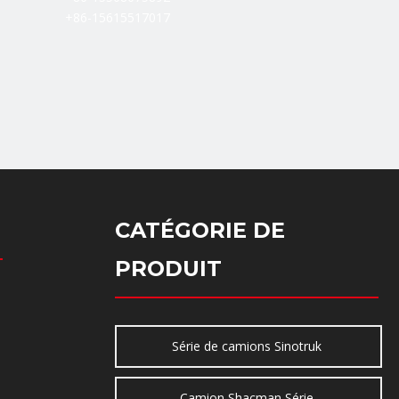
+86-15615517017
CATÉGORIE DE
PRODUIT
Série de camions Sinotruk
Camion Shacman Série