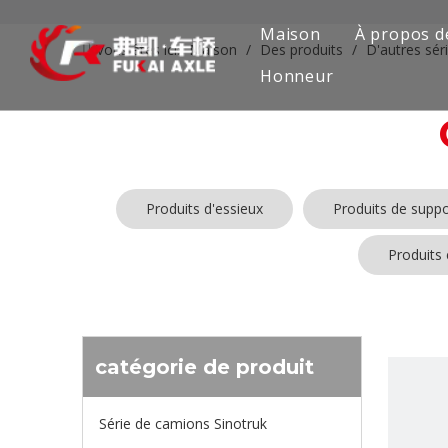
Maison
À propos d
Vous êtes ici:
Maison
/
Des produits
/
D'autres sér
Honneur
Produits d'essieux
Produits de suppo
Produits
catégorie de produit
Série de camions Sinotruk