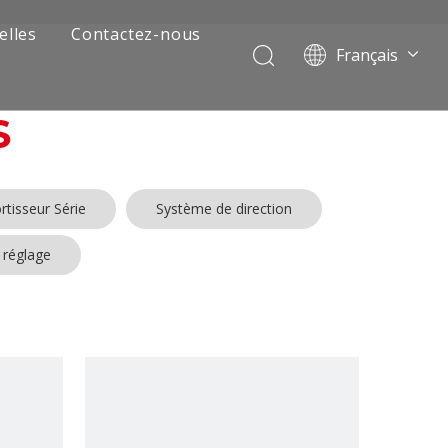
elles
Contactez-nous
Français
Português
Pусский
S
العربية
Español
English
tisseur Série
Système de direction
 réglage
 de camion minier