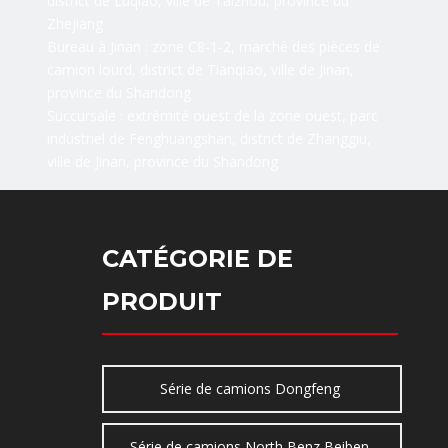
district de Luqiao, ville de Taizhou, province du
Zhejiang
Bureau à Jinan : zone C8-1-2, marché des pièces de
camion lourd, district de Tianqiao, ville de Jinan,
province du Shandong
Succursale : extrémité ouest de la zone ouest, parc
industriel de Fenghuangshan, district de Zhanggiu,
ville de Jinan, province du Shandong
CATÉGORIE DE
PRODUIT
Série de camions Dongfeng
Série de camions North Benz Beiben