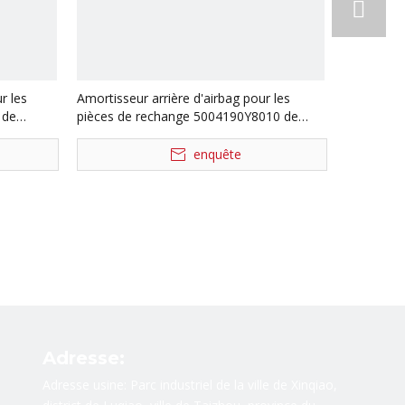
r les
Amortisseur arrière d'airbag pour les
 de
pièces de rechange 5004190Y8010 de
camion de JAC
enquête
Adresse:
Adresse usine: Parc industriel de la ville de Xinqiao,