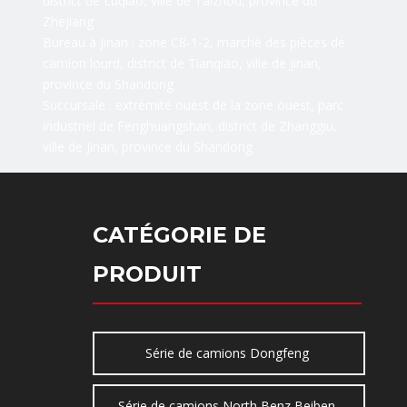
district de Luqiao, ville de Taizhou, province du
Zhejiang
Bureau à Jinan : zone C8-1-2, marché des pièces de
camion lourd, district de Tianqiao, ville de Jinan,
province du Shandong
Succursale : extrémité ouest de la zone ouest, parc
industriel de Fenghuangshan, district de Zhanggiu,
ville de Jinan, province du Shandong
CATÉGORIE DE
PRODUIT
Série de camions Dongfeng
Série de camions North Benz Beiben