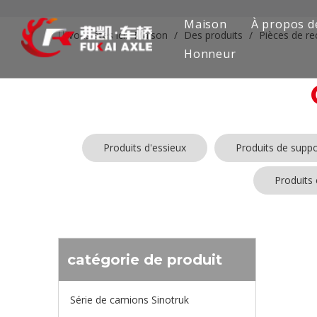
Maison
À propos d
Vous êtes ici:
Maison
/
Des produits
/
Pièces de re
Honneur
Produits d'essieux
Produits de suppo
Produits
Aucun produ
catégorie de produit
Série de camions Sinotruk