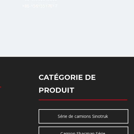
+86-15615517017
CATÉGORIE DE
PRODUIT
Série de camions Sinotruk
Camion Shacman Série