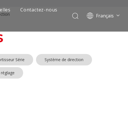
elles
Contactez-nous
ction
Français
Português
Pусский
S
العربية
Español
English
tisseur Série
Système de direction
 réglage
 de camion minier