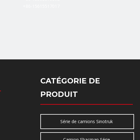
+86-15615517017
CATÉGORIE DE
PRODUIT
Série de camions Sinotruk
Camion Shacman Série