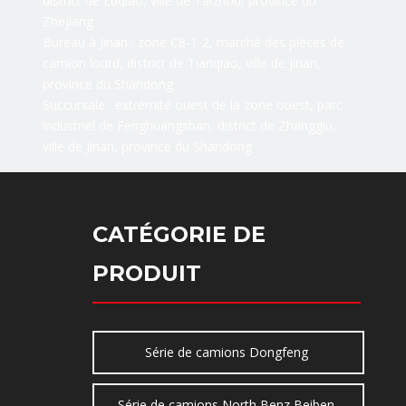
district de Luqiao, ville de Taizhou, province du
Zhejiang
Bureau à Jinan : zone C8-1-2, marché des pièces de
camion lourd, district de Tianqiao, ville de Jinan,
province du Shandong
Succursale : extrémité ouest de la zone ouest, parc
industriel de Fenghuangshan, district de Zhanggiu,
ville de Jinan, province du Shandong
CATÉGORIE DE
PRODUIT
Série de camions Dongfeng
Série de camions North Benz Beiben