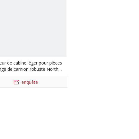
ur de cabine léger pour pièces
nge de camion robuste North
iben 52089000019
enquête