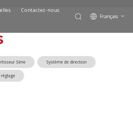
elles
Contactez-nous
Français
Português
Pусский
S
العربية
Español
English
tisseur Série
Système de direction
 réglage
 de camion minier