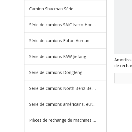
Camion Shacman Série
Série de camions SAIC-lveco Hongyan
Série de camions Foton Auman
Série de camions FAW Jiefang
Amortisse
de recha
Benz Be
Série de camions Dongfeng
Série de camions North Benz Beiben
Série de camions américains, européens et japonais
Pièces de rechange de machines d'ingénierie de camion minier