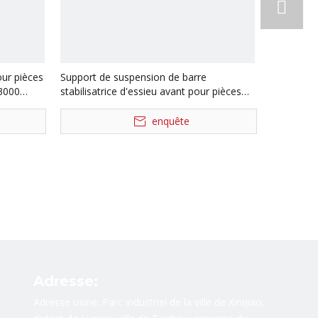
our pièces
Support de suspension de barre
3000
stabilisatrice d'essieu avant pour pièces
de rechange de camion Shacman Delong
Sz965000737
enquête
Adresse:
Adresse usine: Parc industriel de la ville de Xinqiao,