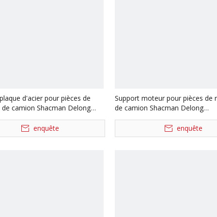
plaque d'acier pour pièces de
Support moteur pour pièces de 
 de camion Shacman Delong
de camion Shacman Delong
520037
Dz9112590151 Dz9112590152
enquête
enquête