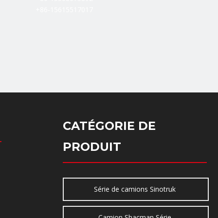
+86-15615517017
CATÉGORIE DE
PRODUIT
Série de camions Sinotruk
Camion Shacman Série