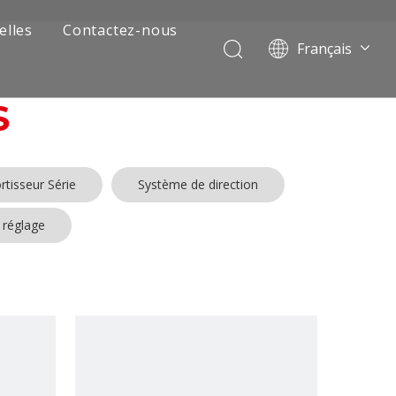
elles
Contactez-nous
Français
Português
Pусский
S
العربية
Español
English
tisseur Série
Système de direction
 réglage
 de camion minier