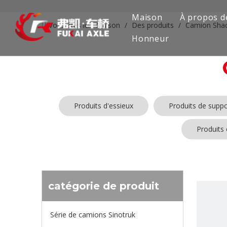
Maison
À propos d
Vous êtes ici:
Maison
/
Des produits
/
Camion Sha
Honneur
Produits d'essieux
Produits de suppo
Produits
catégorie de produit
Série de camions Sinotruk