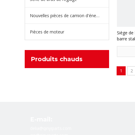
Nouvelles pièces de camion d'énergie
Pièces de moteur
Siège de
barre sta
rechange
X3000 S
Produits chauds
1
2
E-mail:
delia@qinyiparts.com