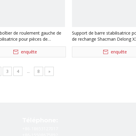
 boîtier de roulement gauche de
Support de barre stabilisatrice p
bilisatrice pour pièces de
de rechange Shacman Delong X
 de camion Shacman Delong
Dz97259680103
z965000720
enquête
enquête
3
4
...
8
»
Téléphone:
+86-18653127017
+86-15508675892