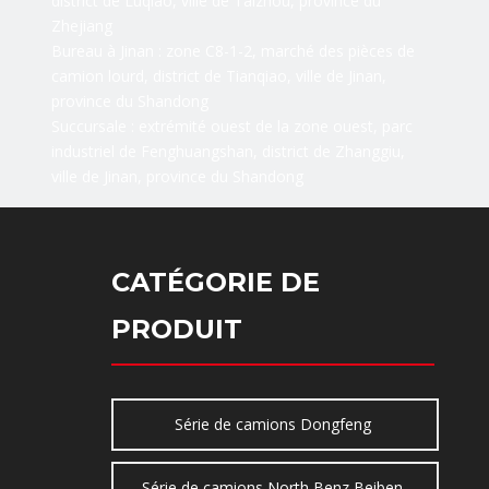
district de Luqiao, ville de Taizhou, province du
Zhejiang
Bureau à Jinan : zone C8-1-2, marché des pièces de
camion lourd, district de Tianqiao, ville de Jinan,
province du Shandong
Succursale : extrémité ouest de la zone ouest, parc
industriel de Fenghuangshan, district de Zhanggiu,
ville de Jinan, province du Shandong
CATÉGORIE DE
PRODUIT
Série de camions Dongfeng
Série de camions North Benz Beiben