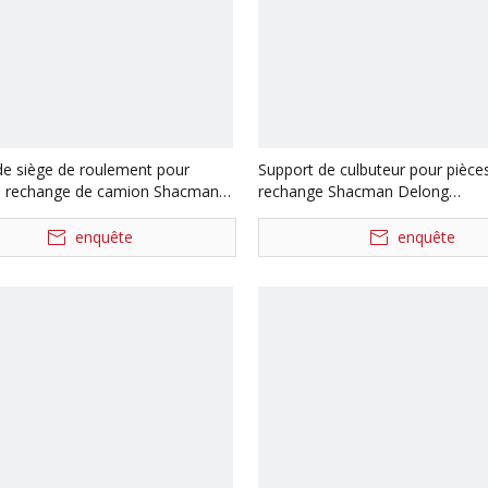
de siège de roulement pour
Support de culbuteur pour pièce
e rechange de camion Shacman
rechange Shacman Delong
1.437226054/81.437226055
Dz9118470603
enquête
enquête