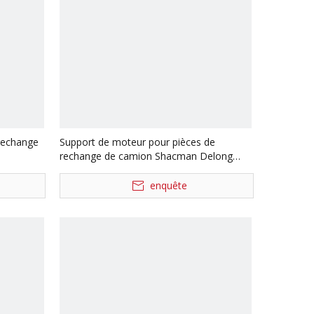
rechange
Support de moteur pour pièces de
rechange de camion Shacman Delong
Dz9114510031 Dz9114510032
enquête