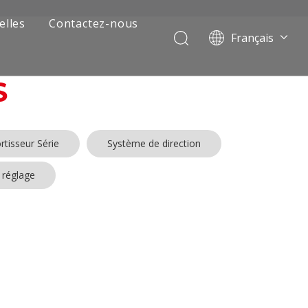
elles
Contactez-nous
Français
Português
Pусский
S
العربية
Español
English
tisseur Série
Système de direction
 réglage
 de camion minier