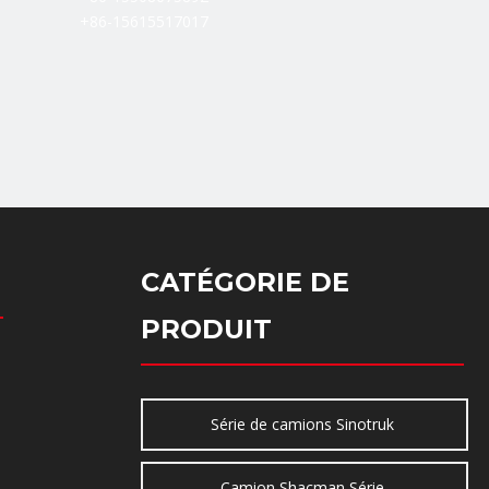
+86-15615517017
CATÉGORIE DE
PRODUIT
Série de camions Sinotruk
Camion Shacman Série