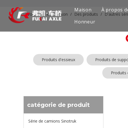
Maison
À propos d
Vous êtes ici:
Maison
/
Des produits
/
D'autres sér
Honneur
Produits d'essieux
Produits de suppo
Produits
Aucun produ
catégorie de produit
Série de camions Sinotruk