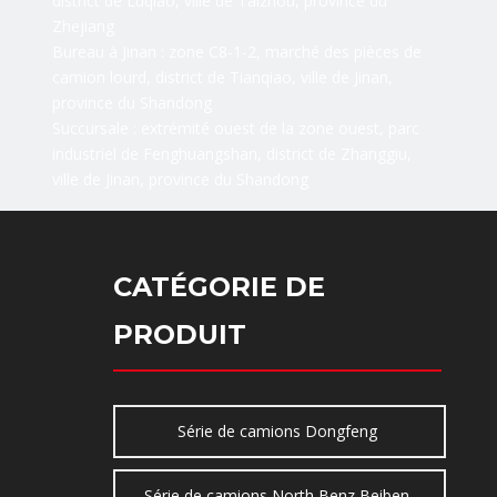
district de Luqiao, ville de Taizhou, province du
Zhejiang
Bureau à Jinan : zone C8-1-2, marché des pièces de
camion lourd, district de Tianqiao, ville de Jinan,
province du Shandong
Succursale : extrémité ouest de la zone ouest, parc
industriel de Fenghuangshan, district de Zhanggiu,
ville de Jinan, province du Shandong
CATÉGORIE DE
PRODUIT
Série de camions Dongfeng
Série de camions North Benz Beiben