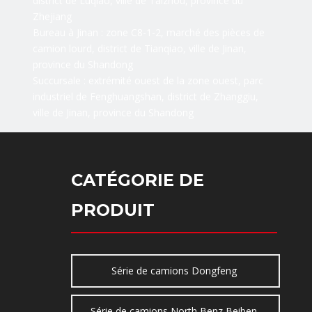
district de Luqiao, ville de Taizhou, province du
Zhejiang
Bureau à Jinan : zone C8-1-2, marché des pièces de
camion lourd, district de Tianqiao, ville de Jinan,
province du Shandong
Succursale : extrémité ouest de la zone ouest, parc
industriel de Fenghuangshan, district de Zhanggiu,
ville de Jinan, province du Shandong
CATÉGORIE DE
PRODUIT
Série de camions Dongfeng
Série de camions North Benz Beiben