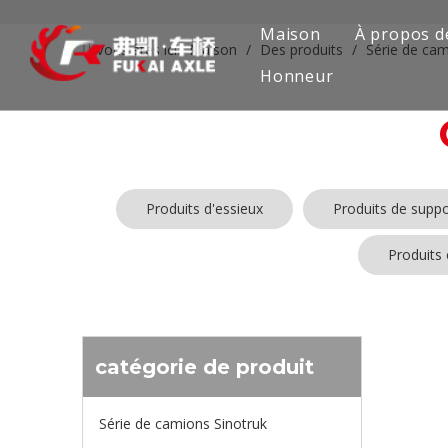
Maison
À propos d
Vous êtes ici:
Maison
/
Des produits
/
Série de cam
Honneur
Produits d'essieux
Produits de suppo
Produits
Aucun produ
catégorie de produit
Série de camions Sinotruk