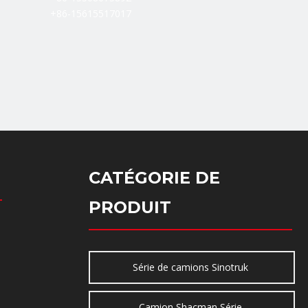
+86-15615517017
CATÉGORIE DE
PRODUIT
Série de camions Sinotruk
Camion Shacman Série