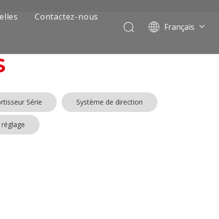
elles
Contactez-nous
Français
Português
Pусский
S
العربية
Español
English
tisseur Série
Système de direction
 réglage
 de camion minier