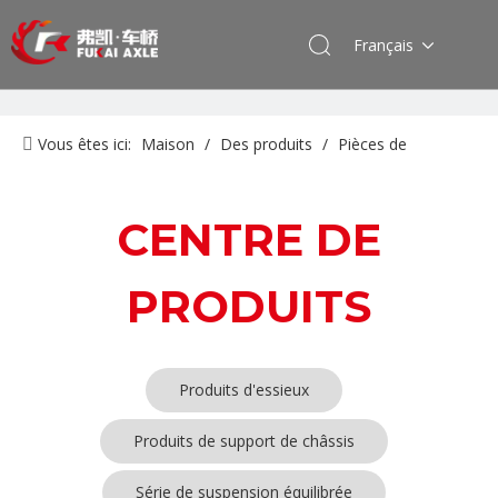
Français
Vous êtes ici:
Maison
/
Des produits
/
Pièces de
rechange de machines d'ingénierie de camion minier
/
Produits en caoutchouc
CENTRE DE
PRODUITS
Produits d'essieux
Produits de support de châssis
Série de suspension équilibrée