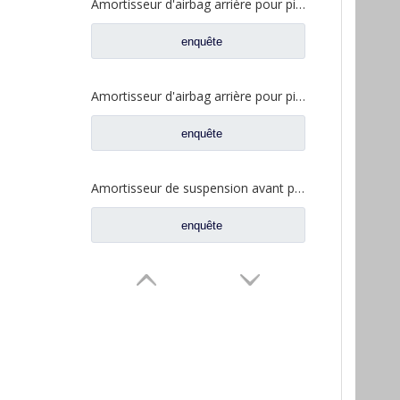
Amortisseur d'airbag arrière pour pièces de rechange de camion FAW Jiefang Jh6 5001315A1063-C00
enquête
Amortisseur d'airbag arrière pour pièces de rechange de camion FAW Jiefang J6 5001320BA09
enquête
Amortisseur de suspension avant pour pièces de rechange de camion FAW Jiefang J6 J6p 5001020-B85-C01
enquête