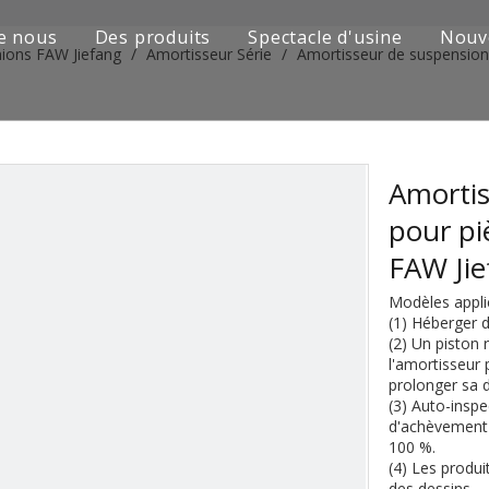
e nous
Des produits
Spectacle d'usine
Nouv
mions FAW Jiefang
/
Amortisseur Série
/
Amortisseur de suspension
Série de camions Sinotruk
Camion Shacman Série
Série de camions SAIC-lveco Hongyan
Amortis
pour pi
Série de camions Foton Auman
FAW Ji
Série de camions FAW Jiefang
Modèles appli
(1) Héberger d
Série de camions Dongfeng
(2) Un piston 
l'amortisseur 
Série de camions européens et japonais
prolonger sa d
(3) Auto-inspe
d'achèvement p
Pièces de rechange de machines d'ingénierie
100 %.
(4) Les produi
D'autres séries de camions
des dessins.