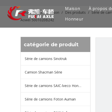
Maison
À propos d
Vous êtes ici:
Maison
/
Des produits
/
Série de ca
Honneur
Aowei 5001020B242
catégorie de produit
Série de camions Sinotruk
Camion Shacman Série
Série de camions SAIC-lveco Hongyan
Série de camions Foton Auman