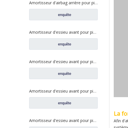
Amortisseur d'airbag arrière pour pièces de rechange de camion FAW Jiefang J6 5001020-CA01-B
enquête
Amortisseur d'essieu avant pour pièces de rechange de camion FAW Jiefang Jh6 2905010-DV450
enquête
Amortisseur d'essieu avant pour pièces de rechange automobiles de camion FAW Jiefang Tian V Han V 2905010-D650
enquête
Amortisseur d'essieu avant pour pièces de rechange de camion FAW Jiefang Jh6 J6p 2905010-1086/D
enquête
La fo
Amortisseur d'essieu avant pour pièces de rechange de camion FAW Jiefang Aowei 2905010-371
Afin d'a
système