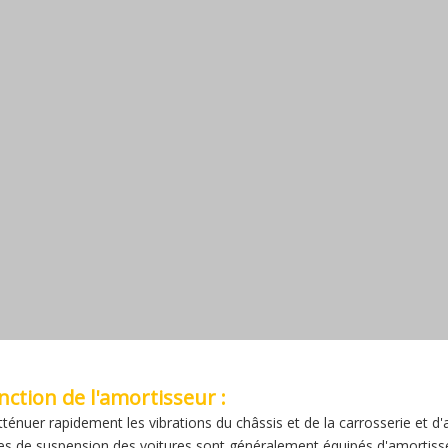
nction de l'amortisseur :
tténuer rapidement les vibrations du châssis et de la carrosserie et d'a
s de suspension des voitures sont généralement équipés d'amortisseu