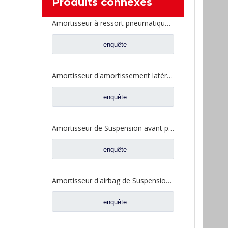
Produits connexes
Amortisseur à ressort pneumatique à deux couches pour pièces de rechange de camion de réaménagement FAW Jiefang 2H383
enquête
Amortisseur d'amortissement latéral d'essieu avant pour pièces de rechange de camion FAW Jiefang S3206010-383
enquête
Amortisseur de Suspension avant pour pièces de rechange de camion FAW Jiefang Xindawei 5001020-D850
enquête
Amortisseur d'airbag de Suspension avant pour pièces de rechange de camion FAW Jiefang Tian V 5001025-E18
enquête