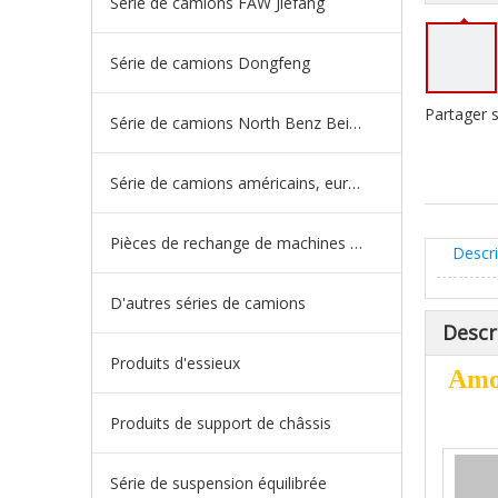
Série de camions FAW Jiefang
Série de camions Dongfeng
Partager s
Série de camions North Benz Beiben
Série de camions américains, européens et japonais
Pièces de rechange de machines d'ingénierie de camion minier
Descri
D'autres séries de camions
Descr
Produits d'essieux
Amor
Produits de support de châssis
Série de suspension équilibrée