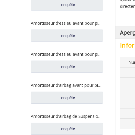
enquête
directe
Amortisseur d'essieu avant pour pièces de rechange de camion FAW Jiefang J6 2905010-13U
Aper
enquête
Infor
Amortisseur d'essieu avant pour pièces de rechange de camion FAW Jiefang J6 J6p 2905010-71A
Nu
enquête
Amortisseur d'airbag avant pour pièces de rechange de camion FAW Jiefang Jh6 5001025A1063-C00
enquête
Amortisseur d'airbag de Suspension avant pour pièces de rechange de camion FAW Jiefang J7 5001025A2000-C00
enquête