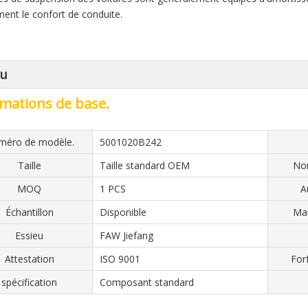
ment le confort de conduite.
çu
mations de base.
méro de modèle.
5001020B242
Taille
Taille standard OEM
Nom
MOQ
1 PCS
A
Échantillon
Disponible
Mar
Essieu
FAW Jiefang
Attestation
ISO 9001
For
spécification
Composant standard