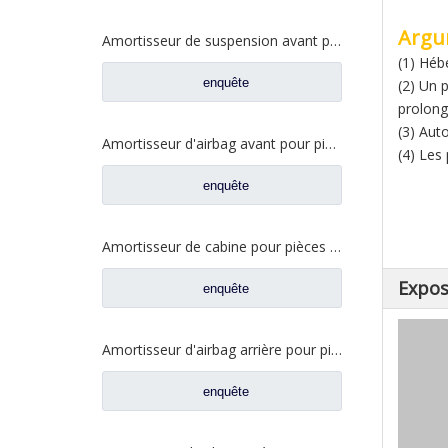
Argu
Amortisseur de suspension avant pour pièces de rechange de camion FAW Jiefang J6 J6p 5001020-A01
(1) Héb
enquête
(2) Un p
prolong
(3) Aut
Amortisseur d'airbag avant pour pièces de rechange de camion FAW Jiefang J6 5001065-B85-C00
(4) Les
enquête
Amortisseur de cabine pour pièces de rechange de camion FAW Jiefang Jh6 5001025-1063-C01
Expos
enquête
Amortisseur d'airbag arrière pour pièces de rechange de camion FAW Jiefang Tian V 5001315-E18
enquête