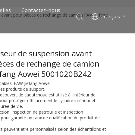
elles
Contactez-nous
 avant pour pièces de rechange de camion FAW Jiefang
Français
Português
Pусский
العربية
seur de suspension avant
Español
English
èces de rechange de camion
efang Aowei 5001020B242
cables: FAW Jiefang Aowei
es produits de support.
recouvert de caoutchouc est utilisé à l'intérieur de
pour protéger efficacement le cylindre intérieur et
urée de vie.
ction, inspection de patrouille et inspection
our garantir un taux de qualification du produit de
 de camion minier
ts peuvent être personnalisés selon des échantillons et