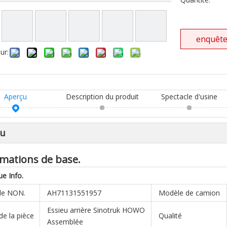
enquêt
ur:
Aperçu
Description du produit
Spectacle d'usine
çu
mations de base.
ue
Info.
le NON.
AH71131551957
Modèle de camion
Essieu arrière Sinotruk HOWO
e la pièce
Qualité
Assemblée