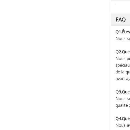
FAQ
Q1.Êtes
Nous so
Q2.Quel
Nous pr
spéciau
de la qu
avantag
Q3.Que 
Nous so
qualité
Q4.Quel
Nous av