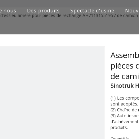
e nous
Des produits
Spectacle d'usine
Nouv
d'essieu arrière pour pièces de rechange AH71131551957 de camio
Série de camions Sinotruk
Camion Shacman Série
Série de camions SAIC-lveco Hongyan
Assembl
pièces
Série de camions Foton Auman
de cam
Série de camions FAW Jiefang
Sinotruk
Série de camions Dongfeng
(1) Les compo
sont adoptés.
Série de camions européens et japonais
(2) Chaîne de 
(3) Auto-inspe
Pièces de rechange de machines d'ingénierie
d'achèvement 
produits.
D'autres séries de camions
Quantité: