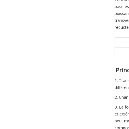
base es
puissan
transve
réducteu
Prin
1. Tran
différen
2. Chan
3. La fo
et exté
peut mo
composé