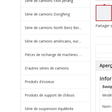
Série de camions FAW Jiefang
Série de camions Dongfeng
Partager s
Série de camions North Benz Beiben
Série de camions américains, européens et japonais
Pièces de rechange de machines d'ingénierie de camion minier
Aper
D'autres séries de camions
Infor
Produits d'essieux
Basiq
Produits de support de châssis
Modè
Nom d
Série de suspension équilibrée