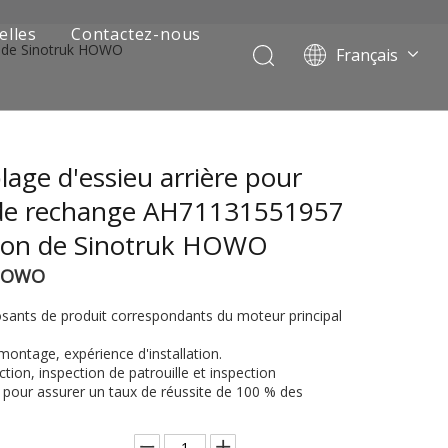
elles
Contactez-nous
n de Sinotruk HOWO
Français
Português
Pусский
العربية
age d'essieu arrière pour
Español
English
 de rechange AH71131551957
ion de Sinotruk HOWO
 HOWO
sants de produit correspondants du moteur principal
montage, expérience d'installation.
ction, inspection de patrouille et inspection
 de camion minier
pour assurer un taux de réussite de 100 % des