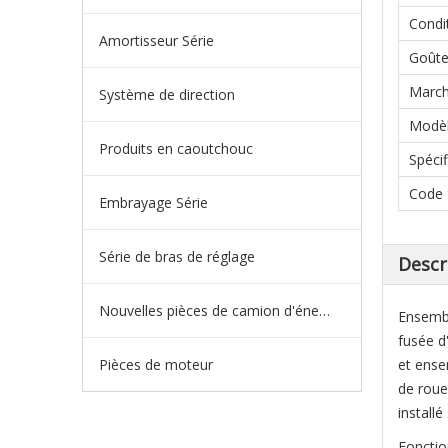
Condi
Amortisseur Série
Goûte
Marc
Système de direction
Modè
Produits en caoutchouc
Spécif
Code
Embrayage Série
Série de bras de réglage
Descr
Nouvelles pièces de camion d'énergie
Ensembl
fusée d
Pièces de moteur
et ense
de roue
installé
Fonctio