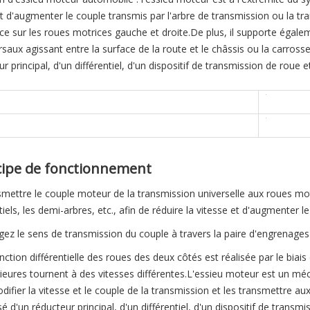
t d'augmenter le couple transmis par l'arbre de transmission ou la tra
ce sur les roues motrices gauche et droite.De plus, il supporte égaleme
rsaux agissant entre la surface de la route et le châssis ou la carro
r principal, d'un différentiel, d'un dispositif de transmission de roue 
cipe de fonctionnement
smettre le couple moteur de la transmission universelle aux roues motr
tiels, les demi-arbres, etc., afin de réduire la vitesse et d'augmenter le
gez le sens de transmission du couple à travers la paire d'engrenages 
nction différentielle des roues des deux côtés est réalisée par le biais 
rieures tournent à des vitesses différentes.L'essieu moteur est un m
difier la vitesse et le couple de la transmission et les transmettre 
 d'un réducteur principal, d'un différentiel, d'un dispositif de transmi