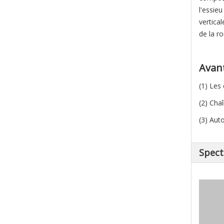
l'essie
vertical
de la ro
Avant
(1) Les
(2) Cha
(3) Aut
Spect