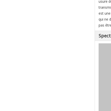
usure d
transmis
est une
qui ne 
pas êtr
Spect