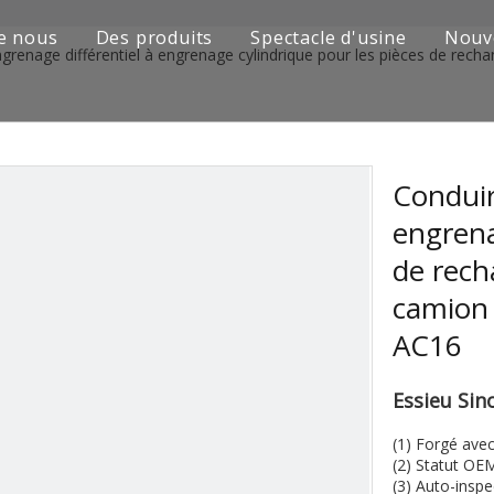
e nous
Des produits
Spectacle d'usine
Nouv
ngrenage différentiel à engrenage cylindrique pour les pièces de re
Série de camions Sinotruk
Camion Shacman Série
Série de camions SAIC-lveco Hongyan
Conduir
engrena
Série de camions Foton Auman
de rec
Série de camions FAW Jiefang
camion
Série de camions Dongfeng
AC16
Série de camions européens et japonais
Essieu Si
Pièces de rechange de machines d'ingénierie
(1) Forgé avec
(2) Statut OE
D'autres séries de camions
(3) Auto-inspe