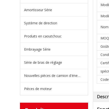
Modè
Amortisseur Série
Modè
Système de direction
Nom d
Produits en caoutchouc
MOQ
Goût
Embrayage Série
Condi
Série de bras de réglage
Certif
spéci
Nouvelles pièces de camion d'énergie
Code
Pièces de moteur
Descr