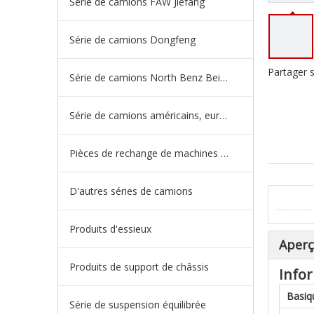
Série de camions FAW Jiefang
Série de camions Dongfeng
Partager s
Série de camions North Benz Beiben
Série de camions américains, européens et japonais
Pièces de rechange de machines d'ingénierie de camion minier
D'autres séries de camions
Produits d'essieux
Aper
Produits de support de châssis
Infor
Basiq
Série de suspension équilibrée