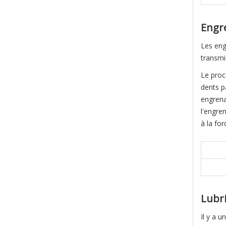
Engre
Les eng
transmis
Le proc
dents p
engrenag
l'engre
à la for
Lubri
Il y a 