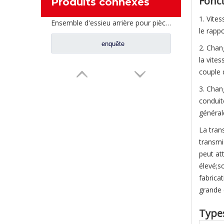
Fonct
Produits connexes
1. Vite
Ensemble d'essieu arrière pour pièces de rechange AH71131550536 de camion de Sinotruk Steyr
le rapp
enquête
2. Chan
la vite
couple d
3. Chan
conduit
générale
La tran
transmi
peut at
élevé;s
fabrica
grande 
Types