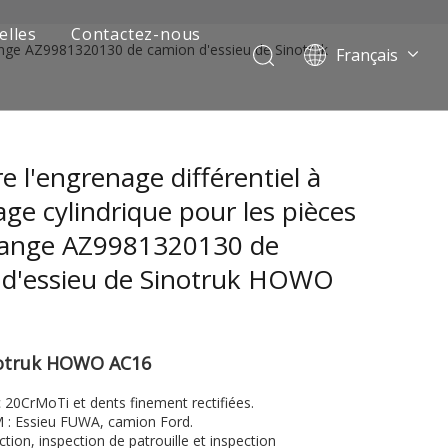
elles
Contactez-nous
change AZ9981320130 de camion d'essieu de Sinotruk
Français
Português
Pусский
العربية
e l'engrenage différentiel à
Español
English
ge cylindrique pour les pièces
hange AZ9981320130 de
 d'essieu de Sinotruk HOWO
notruk HOWO AC16
 de camion minier
 20CrMoTi et dents finement rectifiées.
M : Essieu FUWA, camion Ford.
ction, inspection de patrouille et inspection