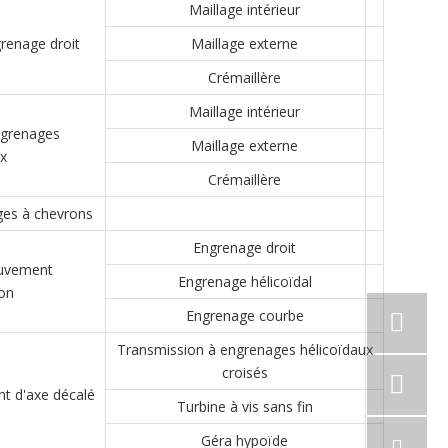
Maillage intérieur
renage droit
Maillage externe
Crémaillère
Maillage intérieur
ngrenages
Maillage externe
x
Crémaillère
es à chevrons
Engrenage droit
ouvement
Engrenage hélicoïdal
ion
Engrenage courbe
Transmission à engrenages hélicoïdaux
croisés
t d'axe décalé
Turbine à vis sans fin
Géra hypoïde