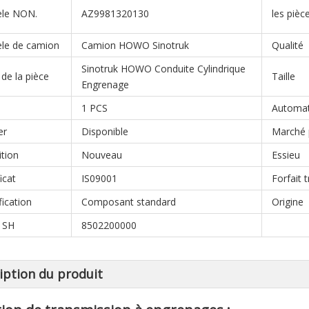
le NON.
AZ9981320130
les pièc
le de camion
Camion HOWO Sinotruk
Qualité
Sinotruk HOWO Conduite Cylindrique
e la pièce
Taille
Engrenage
1 PCS
Automat
er
Disponible
Marché p
tion
Nouveau
Essieu
icat
IS09001
Forfait 
fication
Composant standard
Origine
 SH
8502200000
iption du produit