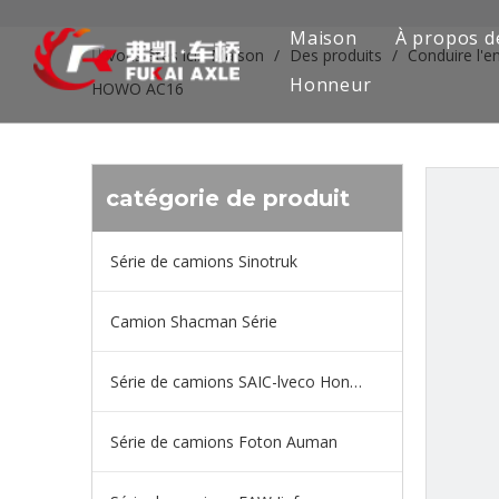
Maison
À propos d
Vous êtes ici:
Maison
/
Des produits
/
Conduire l'e
Honneur
HOWO AC16
catégorie de produit
Série de camions Sinotruk
Camion Shacman Série
Série de camions SAIC-lveco Hongyan
Série de camions Foton Auman