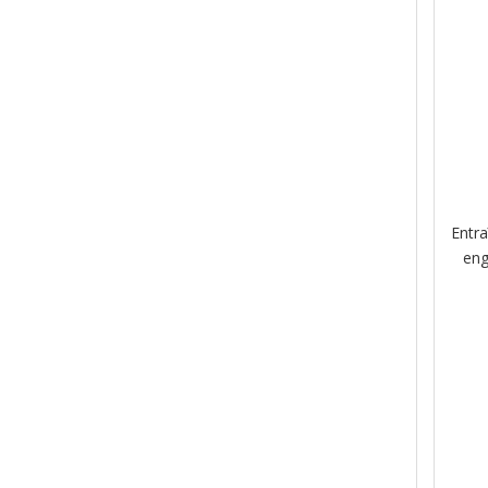
Entr
eng