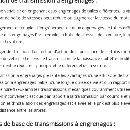
ion de transmission à engrenages :
sse variable : en engrenant deux engrenages de tailles différentes, la
ort de boîte de vitesses peut réduire ou augmenter la vitesse du mote
gement de couple : L'engrènement de deux engrenages de tailles diffé
sse des engrenages.Par exemple, la boîte de vitesses de la voiture, le r
e la voiture ;
ger de direction : la direction d'action de la puissance de certains mot
e du véhicule.Le sens de transmission de la puissance doit être modifié
ment le réducteur principal et le différentiel de la voiture.
smission à engrenages présente les avantages d'une efficacité de tra
ssion à engrenages fiable, d'une longue durée de vie et d'un rapport 
teindre 99%.Parmi les transmissions mécaniques couramment utilisée
on inconvénient est que par rapport à la transmission par courroie et à
tion et d'installation des engrenages est élevée et le prix est plus éle
distance entre les arbres.
 de base de transmissions à engrenages :