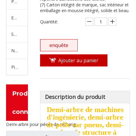
Produits en caoutchouc
(7) Carton intégré de marque, sac intérieur et
emballage en mousse intégré, solide et beau.
Embrayage Série
Quantité:
Série de bras de réglage
enquête
Nouvelles pièces de camion d'énergie
Ajouter au panier
Pièces de moteur
Produits
Description du produit
Demi-arbre de machines
connexes
d'ingénierie, demi-arbre
de pelle sur pneus, demi-
Demi-arbre pour pièces de rechange de voiture de mine Valin L1325mm
arbre de structure à