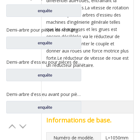
différentiel aux roues, entraînant la
rotation des roues.La vitesse de rotation
enquête
transmise par les arbres d'essieu des
machines d'ingénierie générale telles
que les chargeuses et les grues est
Demi-arbre pour pièces de rechange de machines agricoles CD1080-1
encore décélérée via le réducteur de
enquête
roue pour augmenter le couple et
donner aux roues une force motrice plus
forte.Le réducteur de vitesse de roue est
Demi-arbre d'essieu pour pièces de rechange de machines agricoles CD1014
un réducteur planétaire.
enquête
Demi-arbre d'essieu avant pour pièces de rechange de machines de construction
Aperçu
enquête
Informations de base.
Numéro de modèle.
L=1050mm