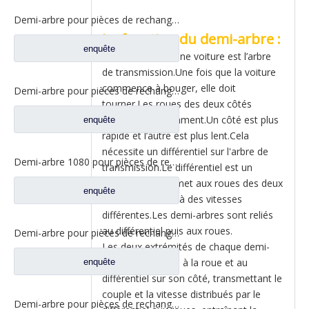
Demi-arbre pour pièces de rechange de véhicules agricoles EQ1080
La fonction du demi-arbre :
enquête
Le demi-arbre d’une voiture est l’arbre
de transmission.Une fois que la voiture
commence à bouger, elle doit
Demi-arbre pour pièces de rechange de véhicules agricoles CD1080-1
tourner.Les roues des deux côtés
tournent différemment.Un côté est plus
enquête
rapide et l’autre est plus lent.Cela
nécessite un différentiel sur l'arbre de
Demi-arbre 1080 pour pièces de rechange de véhicules agricoles CD1080-1
transmission.Le différentiel est un
dispositif qui permet aux roues des deux
enquête
côtés de tourner à des vitesses
différentes.Les demi-arbres sont reliés
au différentiel puis aux roues.
Demi-arbre pour pièces de rechange de véhicules agricoles HG1050B 19 dents L=870MM
Les deux extrémités de chaque demi-
arbre sont reliées à la roue et au
enquête
différentiel sur son côté, transmettant le
couple et la vitesse distribués par le
Demi-arbre pour pièces de rechange de véhicules agricoles HG1050B