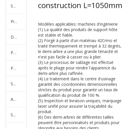
construction L=1050mm
Série de camions américains, européens et japonais
Pièces de rechange de machines d'ingénierie de camion minier
Modèles applicables: machines d'ingénierie
(1) La qualité des produits de support hôte
est stable et fiable.
D'autres séries de camions
(2) Forgé à partir d'un matériau 42Crmo et
traité thermiquement et trempé à 32 degrés,
le demi-arbre a une plus grande ténacité et
Produits d'essieux
n'est pas facile à casser ou à plier.
(3) Le processus de sablage est effectué
après le pliage pour rendre l'apparence du
Produits de support de châssis
demi-arbre plus raffinée.
(4) Le traitement dans le centre d'usinage
Série de suspension équilibrée
garantit des coordonnées dimensionnelles
strictes du produit pour garantir un taux de
qualification du produit de 100 %.
Amortisseur Série
(5) Inspection et livraison uniques, marquage
laser unifié pour assurer la traçabilité du
produit.
Système de direction
(6) Des demi-arbres de différentes tailles
peuvent être personnalisés et produits pour
répondre aux besoins des clients.