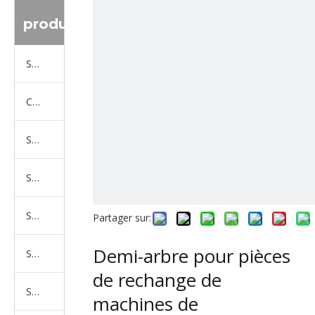
produit
Série de camions Sinotruk
Camion Shacman Série
Série de camions SAIC-lveco Hongyan
Série de camions Foton Auman
Série de camions FAW Jiefang
Partager sur:
Demi-arbre pour pièces
Série de camions Dongfeng
de rechange de
Série de camions North Benz Beiben
machines de