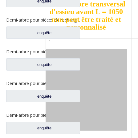
enquête
double arbre transversal
d'essieu avant L = 1050
mm peut être traité et
Demi-arbre pour pièces de rechange de machines de construction L=1175mm
personnalisé
enquête
Demi-arbre pour pièces de rechange pour pelle sur pneus L=880mm
enquête
Demi-arbre pour pièces de rechange pour pelle sur pneus L=81mm
enquête
Demi-arbre pour pièces de rechange de voiture Howo Mine L=1310mm 40 dents
enquête