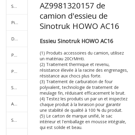
AZ9981320157 de
Série de camions américains, européens et japonais
camion d'essieu de
Pièces de rechange de machines d'ingénierie de camion minier
Sinotruk HOWO AC16
D'autres séries de camions
Essieu Sinotruk HOWO AC16
(1) Produits accessoires du camion, utilisez
Produits d'essieux
un matériau 20CrMmti.
(2) Traitement thermique et revenu,
résistance élevée à la racine des engrenages,
Produits de support de châssis
résistance aux chocs plus forte.
(3) Traitement de carburation de four
polyvalent, technologie de traitement de
Série de suspension équilibrée
meulage fin, réduisant efficacement le bruit.
(4) Testez les produits un par un et inspectez
Amortisseur Série
chaque produit à la livraison pour garantir
une stabilité de qualité à 100 % du produit.
(5) Le carton de marque unifié, le sac
Système de direction
intérieur et l'emballage en mousse intégrale,
qui est solide et beau.