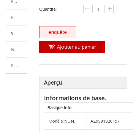
Produits en caoutchouc
Quantité:
Embrayage Série
enquête
Série de bras de réglage
Ajouter au panier
Nouvelles pièces de camion d'énergie
Pièces de moteur
Aperçu
Informations de base.
Basique
Info.
Modèle NON.
AZ9981320157