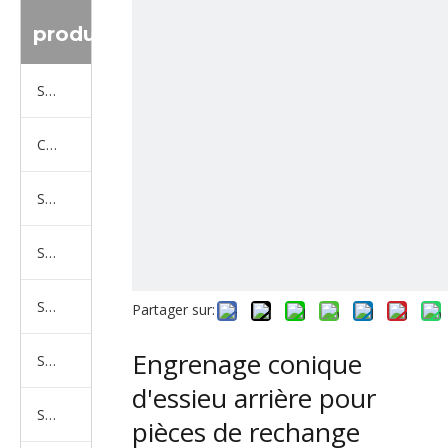
produit
Série de camions Sinotruk
Camion Shacman Série
Série de camions SAIC-lveco Hongyan
Série de camions Foton Auman
Série de camions FAW Jiefang
Partager sur:
Engrenage conique
Série de camions Dongfeng
d'essieu arrière pour
Série de camions North Benz Beiben
pièces de rechange