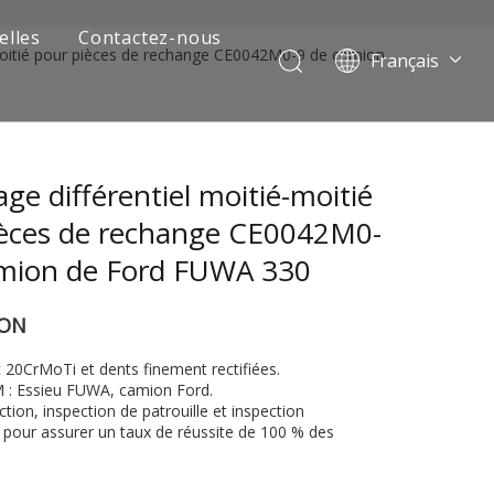
elles
Contactez-nous
-moitié pour pièces de rechange CE0042M0-9 de camion
Français
Português
Pусский
العربية
ge différentiel moitié-moitié
Español
English
ièces de rechange CE0042M0-
amion de Ford FUWA 330
ION
 20CrMoTi et dents finement rectifiées.
M : Essieu FUWA, camion Ford.
ction, inspection de patrouille et inspection
 de camion minier
pour assurer un taux de réussite de 100 % des