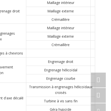
Maillage intérieur
renage droit
Maillage externe
Crémaillère
Maillage intérieur
ngrenages
Maillage externe
x
Crémaillère
es à chevrons
Engrenage droit
ouvement
Engrenage hélicoïdal
ion
Engrenage courbe
Transmission à engrenages hélicoïdaux
croisés
t d'axe décalé
Turbine à vis sans fin
Géra hypoïde