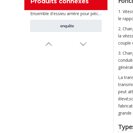
Fonct
Produits connexes
1. Vite
Ensemble d'essieu arrière pour pièces de rechange AH71131550536 de camion de Sinotruk Steyr
le rapp
enquête
2. Chan
la vite
couple d
3. Chan
conduit
générale
La tran
transmi
peut at
élevé;s
fabrica
grande 
Types