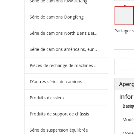
Série de camions FAW Jiefang
Série de camions Dongfeng
Partager s
Série de camions North Benz Beiben
Série de camions américains, européens et japonais
Pièces de rechange de machines d'ingénierie de camion minier
D'autres séries de camions
Aper
Infor
Produits d'essieux
Basiq
Produits de support de châssis
Modè
Série de suspension équilibrée
Modèl