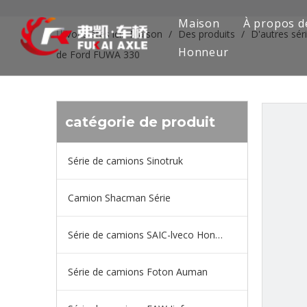
Maison
À propos d
Vous êtes ici:
Maison
/
Des produits
/
D'autres sér
Honneur
de Ford FUWA 330
catégorie de produit
Série de camions Sinotruk
Camion Shacman Série
Série de camions SAIC-lveco Hongyan
Série de camions Foton Auman