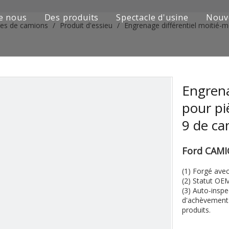
e nous
Des produits
Spectacle d'usine
Nouv
ies de camions
/
Produit d'essieu
/
Engrenage différentiel moitié
Série de camions Sinotruk
Camion Shacman Série
Série de camions SAIC-lveco Hongyan
Engrena
pour p
Série de camions Foton Auman
9 de c
Série de camions FAW Jiefang
Ford CAM
Série de camions Dongfeng
(1) Forgé avec
Série de camions européens et japonais
(2) Statut OE
(3) Auto-inspe
Pièces de rechange de machines d'ingénierie
d'achèvement 
produits.
D'autres séries de camions