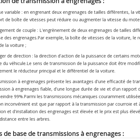
ion de transmission à engrenages :
sse variable : en engrenant deux engrenages de tailles différentes, la
ort de boîte de vitesses peut réduire ou augmenter la vitesse du mote
gement de couple : L'engrènement de deux engrenages de tailles diffé
sse des engrenages.Par exemple, la boîte de vitesses de la voiture, le r
e la voiture ;
ger de direction : la direction d'action de la puissance de certains mot
e du véhicule.Le sens de transmission de la puissance doit être modifié
ment le réducteur principal et le différentiel de la voiture.
smission à engrenages présente les avantages d'une efficacité de tra
ssion à engrenages fiable, d'une longue durée de vie et d'un rapport 
teindre 99%.Parmi les transmissions mécaniques couramment utilisée
on inconvénient est que par rapport à la transmission par courroie et à
tion et d'installation des engrenages est élevée et le prix est plus éle
distance entre les arbres.
 de base de transmissions à engrenages :