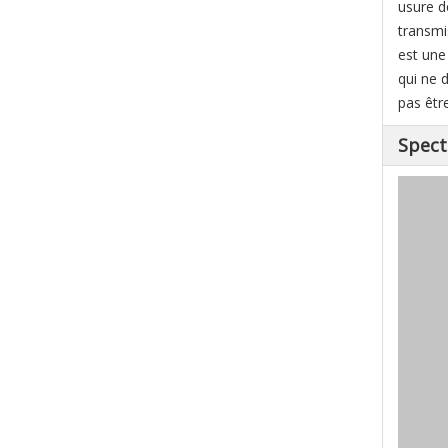
usure d
transmis
est une
qui ne 
pas êtr
Spect