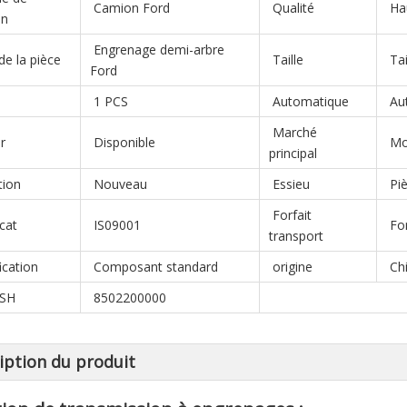
Camion Ford
Qualité
Hau
on
Engrenage demi-arbre
e la pièce
Taille
Tai
Ford
1 PCS
Automatique
Au
Marché
r
Disponible
Mo
principal
tion
Nouveau
Essieu
Piè
Forfait
icat
IS09001
For
transport
ication
Composant standard
origine
Ch
 SH
8502200000
iption du produit