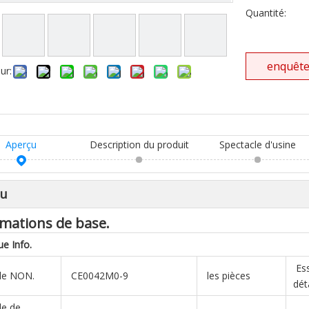
Quantité:
enquêt
ur:
Aperçu
Description du produit
Spectacle d'usine
çu
mations de base.
ue
Info.
Ess
le NON.
CE0042M0-9
les pièces
dét
e de