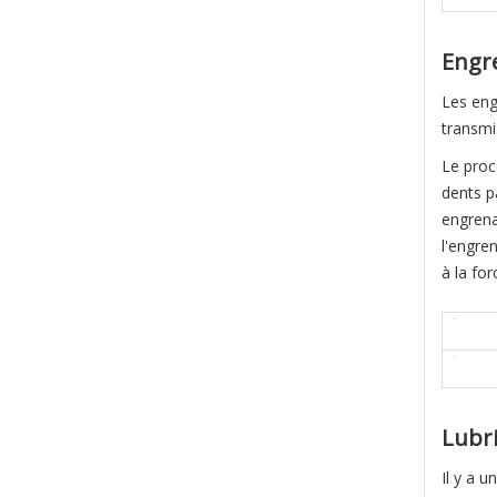
Engre
Les eng
transmis
Le proc
dents p
engrenag
l'engre
à la for
Lubri
Il y a 