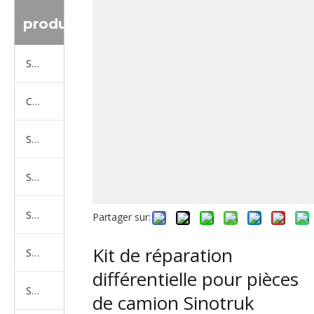
produit
Série de camions Sinotruk
Camion Shacman Série
Série de camions SAIC-lveco Hongyan
Série de camions Foton Auman
Série de camions FAW Jiefang
Partager sur:
Kit de réparation
Série de camions Dongfeng
différentielle pour pièces
Série de camions North Benz Beiben
de camion Sinotruk