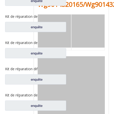
enquête
Wg9014320165/Wg90143
Kit de réparation de joint différentiel pour pièces de rechange de camion Sinotruk WG9981320136
enquête
Kit de réparation de joint différentiel pour pièces de camion Sinotruk HOWO Stryer Wg9231320271
enquête
Kit de réparation différentiel pour pièces de rechange de camion Sinotruk HOWO/Styer WG9231320272/WG9231320273/WG9231320274
enquête
Kit de réparation de joint différentiel inter-essieux pour pièces de rechange de camion Sinotruk Howo WG9014320166
enquête