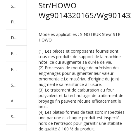
Str/HOWO
Série de camions américains, européens et japonais
Wg9014320165/Wg90143
Pièces de rechange de machines d'ingénierie de camion minier
Modèles applicables : SINOTRUK Steyr STR
D'autres séries de camions
HOWO
(1) Les pièces et composants fournis sont
Produits d'essieux
tous des produits de support de la machine
hôte, ce qui augmente sa durée de vie.
(2) Processus de meulage de précision des
Produits de support de châssis
engrenages pour augmenter leur valeur
ornementale.Le matériau d'origine du joint
augmente sa résistance à l'usure.
Série de suspension équilibrée
(3) Le traitement de carburation au four
polyvalent et la technologie de traitement de
Amortisseur Série
broyage fin peuvent réduire efficacement le
bruit.
(4) Les plates-formes de test sont inspectées
Système de direction
une par une et chaque produit est inspecté
hors de l'entrepôt pour garantir une stabilité
de qualité à 100 % du produit.