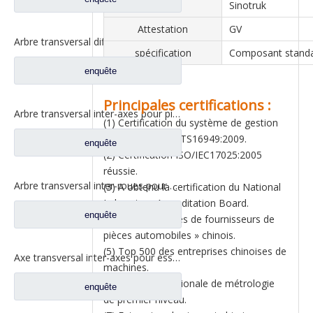
Essieu
Sinotruk
Attestation
GV
Arbre transversal différentiel pour pièces de camion Sinotruk HOWO / Styer 199014320091
spécification
Composant stand
enquête
Principales certifications :
Arbre transversal inter-axes pour pièces de rechange AZ9981320439 de camion Sinotruk Howo
(1) Certification du système de gestion
de la qualité ISO/TS16949:2009.
enquête
(2) Certification ISO/IEC17025:2005
réussie.
Arbre transversal inter-roues pour pièces de rechange de camion Sinotruk HOWO AC16 AZ9981320031
(3) A obtenu la certification du National
Laboratory Accreditation Board.
enquête
(4) Les « centaines de fournisseurs de
pièces automobiles » chinois.
(5) Top 500 des entreprises chinoises de
Axe transversal inter-axes pour essieu Sinotruk Steyr/HOWO AC16 AZ9981320139
machines.
(6) Entreprise nationale de métrologie
enquête
de premier niveau.