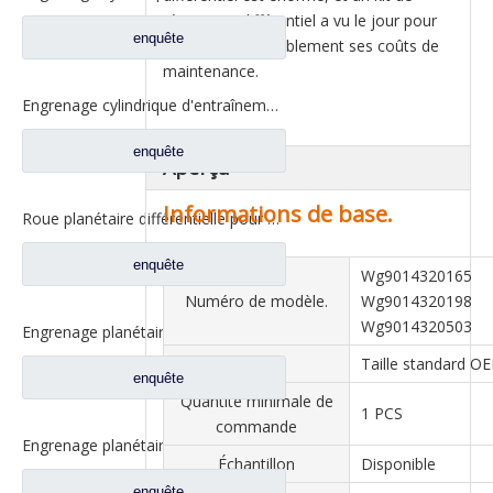
réparation différentiel a vu le jour pour
enquête
réduire considérablement ses coûts de
maintenance.
Engrenage cylindrique d'entraînement pour pièces de rechange de camion Sinotruk HOWO AZ9981320130
enquête
Aperçu
Informations de base.
Roue planétaire différentielle pour pièces de rechange de camion Sinotruk HOWO AC16 WG9231320227
enquête
Wg9014320165
Numéro de modèle.
Wg9014320198
Wg9014320503
Engrenage planétaire différentiel pour pièces de rechange de camion Sinotruk Steyr/HOWO 199012320010/Wg9012320010
Taille
Taille standard O
enquête
Quantité minimale de
1 PCS
commande
Engrenage planétaire différentiel pour pièces de camion Sinotruk HOWO Wg9231320152
Échantillon
Disponible
enquête