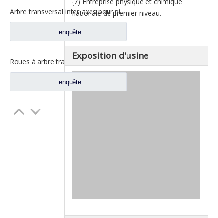
(7) Entreprise physique et chimique
Arbre transversal inter-axes pour pièces de camion Sinotruk HOWO 08 AZ9231320223
nationale de premier niveau.
enquête
Exposition d'usine
Roues à arbre transversal pour pièces de camion lourd Sinotruk HOWO /Styer AZ9981320150 WG9981320150
enquête