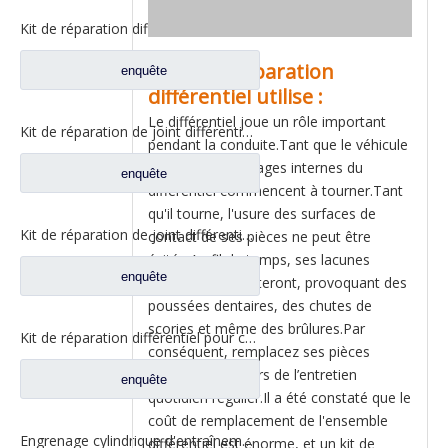
Kit de réparation différentiel inter-essieux pour pièces de rechange de camion Sinotruk STR HOWO 199014320166
Le kit de réparation
enquête
différentiel utilise :
Le différentiel joue un rôle important
Kit de réparation de joint différentiel pour pièces de rechange de camion Sinotruk STR HOWO WG9014320165/WG9014320198/WG9014320503
pendant la conduite.Tant que le véhicule
roule, les engrenages internes du
enquête
différentiel commencent à tourner.Tant
qu'il tourne, l'usure des surfaces de
Kit de réparation de joint différentiel pour pièces de rechange de camion Sinotruk HOWO AC16 WG9981320020/WG9981320320/WG9981320325
contact de ses pièces ne peut être
évitée.Au fil du temps, ses lacunes
enquête
internes augmenteront, provoquant des
poussées dentaires, des chutes de
scories et même des brûlures.Par
Kit de réparation différentiel pour camion Sinotruk HOWO AC16, pièces de rechange WG9981320020
conséquent, remplacez ses pièces
internes usées lors de l’entretien
enquête
quotidien régulier.Il a été constaté que le
coût de remplacement de l'ensemble
Engrenage cylindrique d'entraînement pour pièces de rechange de camion Sinotruk HOWO Az9231320136/199014320136
différentiel est énorme, et un kit de