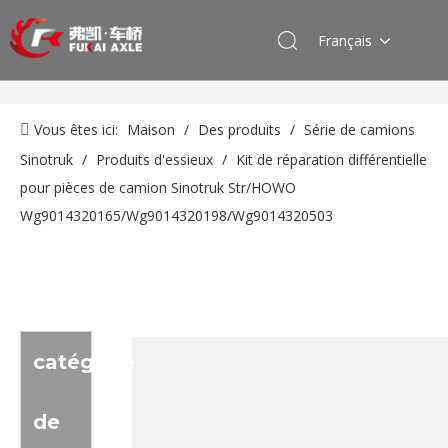
Français
Vous êtes ici:
Maison
/
Des produits
/
Série de camions
Sinotruk
/
Produits d'essieux
/
Kit de réparation différentielle
pour pièces de camion Sinotruk Str/HOWO
Wg9014320165/Wg9014320198/Wg9014320503
catégorie
de