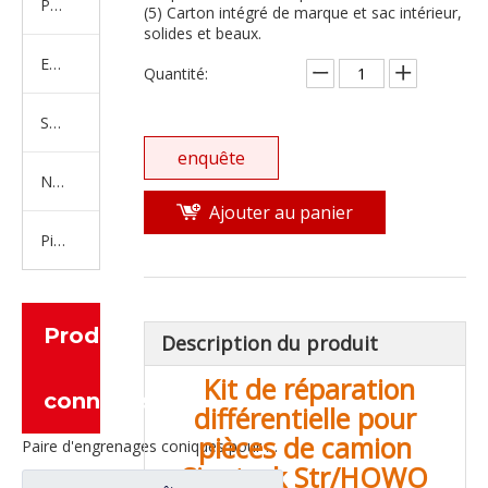
Produits en caoutchouc
(5) Carton intégré de marque et sac intérieur,
solides et beaux.
Embrayage Série
Quantité:
Série de bras de réglage
enquête
Nouvelles pièces de camion d'énergie
Ajouter au panier
Pièces de moteur
Produits
Description du produit
Kit de réparation
connexes
différentielle pour
pièces de camion
Paire d'engrenages coniques pour pièces de rechange de camion Sinotruk Hande Man HD90009320239
Sinotruk Str/HOWO