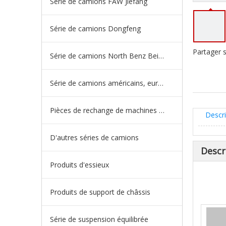
Série de camions FAW Jiefang
Série de camions Dongfeng
Partager s
Série de camions North Benz Beiben
Série de camions américains, européens et japonais
Pièces de rechange de machines d'ingénierie de camion minier
Descri
D'autres séries de camions
Descr
Produits d'essieux
Produits de support de châssis
Série de suspension équilibrée