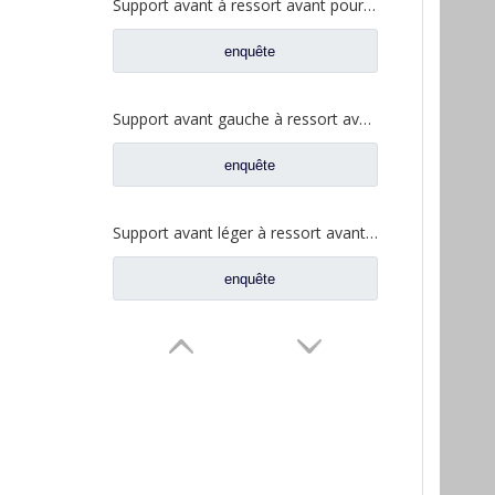
Support avant à ressort avant pour pièces de rechange Foton Auman 1325129202002
enquête
Support avant gauche à ressort avant pour pièces de rechange Foton Auman H0292190008A0
enquête
Support avant léger à ressort avant pour pièces de rechange de camion Foton Auman H0292190803A0
enquête