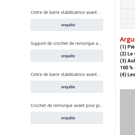
Cintre de barre stabilisatrice avant pour pièces de rechange Foton Auman H4292191400A0
enquête
Argu
Support de crochet de remorque avant pour pièces de rechange de camion Foton Auman H0403111010A0
(1) Pi
(2) Le
enquête
(3) Au
100 % 
Cintre de barre stabilisatrice avant pour pièces de rechange de camion Foton Auman 1424229200006
(4) Le
enquête
Crochet de remorque avant pour pièces de rechange de camion Foton Auman 1331340380008
enquête