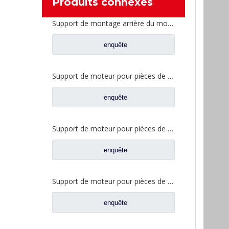
Produits connexes
Support de montage arrière du moteur pour pièces de rechange Foton AumanTruck 1325110102002/1325110102003
enquête
Support de moteur pour pièces de rechange de camion Foton Auman H0101050122A0/H0101050121A0
enquête
Support de moteur pour pièces de rechange de camion Foton Auman H4101050302A0/H4101050301A0
enquête
Support de moteur pour pièces de rechange de camion Foton Auman H4101050202A0
enquête