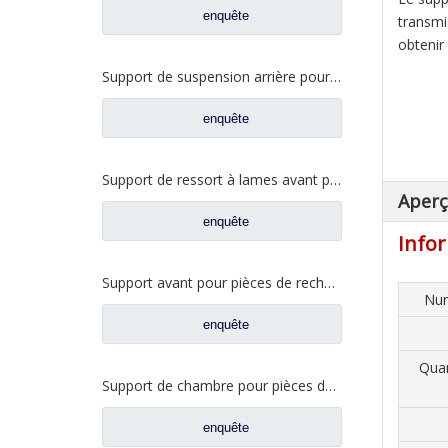
enquête
transmi
obtenir
Support de suspension arrière pour pièces de rechange de camion Foton Auman H4101050027A0/H4101050028A0
enquête
Support de ressort à lames avant pour pièces de rechange de camion Foton Auman H010100000019R/H010100000018L
Aper
enquête
Infor
Support avant pour pièces de rechange de camion Foton Auman
Num
enquête
Quan
Support de chambre pour pièces de rechange de camion Qingte QT300S72
enquête