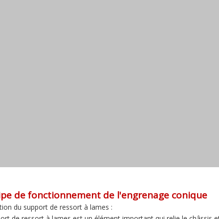
ipe de fonctionnement de l'engrenage conique
tion du support de ressort à lames :
ort de ressort à lames est un élément important qui relie le châssis et