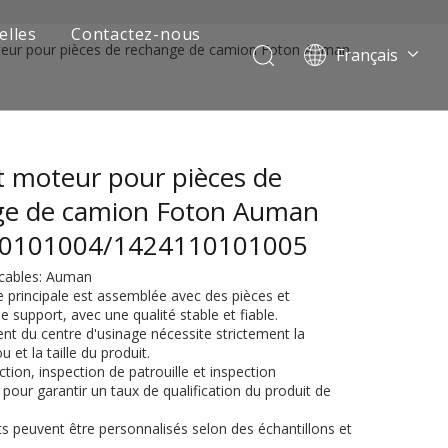
elles
Contactez-nous
eur pour pièces de rechange de camion Foton Auman
Français
Português
Pусский
العربية
 moteur pour pièces de
Español
English
ge de camion Foton Auman
0101004/1424110101005
cables: Auman
e principale est assemblée avec des pièces et
support, avec une qualité stable et fiable.
ent du centre d'usinage nécessite strictement la
u et la taille du produit.
ction, inspection de patrouille et inspection
our garantir un taux de qualification du produit de
 de camion minier
ts peuvent être personnalisés selon des échantillons et