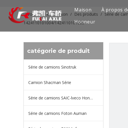
Maison
À propos d
Vous êtes ici:
Maison
/
Des produits
/
Série de ca
Honneur
1424110101004/1424110101005
catégorie de produit
Série de camions Sinotruk
Camion Shacman Série
Série de camions SAIC-lveco Hongyan
Série de camions Foton Auman