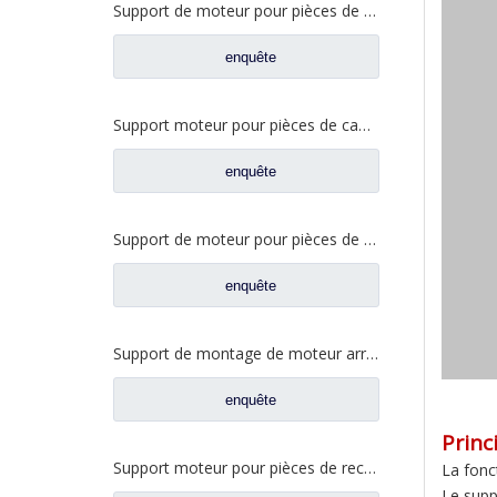
Support de moteur pour pièces de camion lourd Foton Auman H4101050201A0
enquête
Support moteur pour pièces de camion lourd Foton Auman 1325110102002 1325110102003
enquête
Support de moteur pour pièces de camion lourd Foton Auman H4101050002A0 H4101050001AO
enquête
Support de montage de moteur arrière pour pièces de rechange de camion Foton Auman H0101050095A0/H0101050096A0
enquête
Princ
Support moteur pour pièces de rechange de camion Foton Auman 1325110102002/1325110102003
La fonc
Le supp