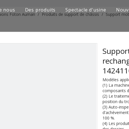
e nous
Des produits
Spectacle d'usine
Nouv
mions Foton Auman
/
Produits de support de châssis
/
Support mot
Série de camions Sinotruk
Camion Shacman Série
Série de camions SAIC-lveco Hongyan
Support
rechan
Série de camions Foton Auman
142411
Série de camions FAW Jiefang
Modèles appli
(1) La machin
Série de camions Dongfeng
composants de 
(2) Le traitem
Série de camions européens et japonais
position du tro
(3) Auto-inspe
d'achèvement p
Pièces de rechange de machines d'ingénierie
100 %.
(4) Les produi
D'autres séries de camions
des dessins.