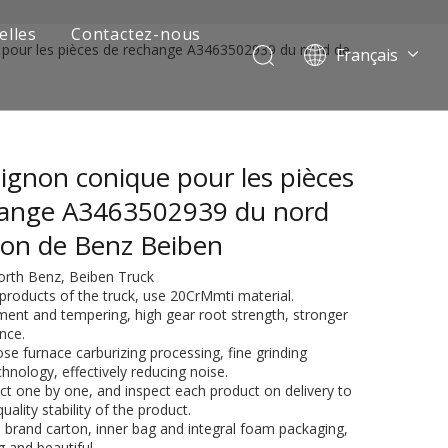
elles
Contactez-nous
 pour les pièces de rechange A3463502939 du nord de
Français
Português
Pусский
العربية
ignon conique pour les pièces
Español
English
hange A3463502939 du nord
ion de Benz Beiben
North Benz, Beiben Truck
products of the truck, use 20CrMmti material.
ment and tempering, high gear root strength, stronger
nce.
ose furnace carburizing processing, fine grinding
hnology, effectively reducing noise.
ct one by one, and inspect each product on delivery to
 de camion minier
ality stability of the product.
d brand carton, inner bag and integral foam packaging,
g and beautiful.