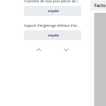
Couronne de roue pour pièces de rechange WG9012340121 de camion de Sinotruk Steyr
Facto
enquête
Support d'engrenage intérieur d'anneau de roue pour les pièces de rechange WG9981340020 de camion de Sinotruk Howo
enquête