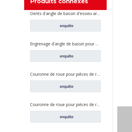
Produits connexes
Dents d'angle de bassin d'essieu arrière pour pièces de rechange AZ9981320157 de camion de Sinotruk Howo AC16
enquête
Engrenage d'angle de bassin pour pièces de rechange AZ9231320913 de camion de Sinotruk Steyr
enquête
Couronne de roue pour pièces de rechange de camion Foton Auman HFF2405042CK2BZ
enquête
Couronne de roue pour pièces de rechange de camion Foton Auman HFF2405041CK5BZ
enquête