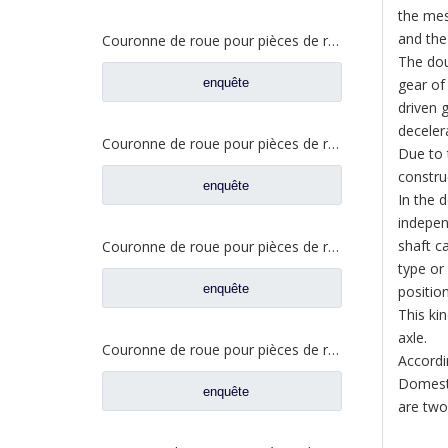
the mes
and the
Couronne de roue pour pièces de rechange de camion Shacman Delong 81.35111.0021
The dou
enquête
gear of
driven 
deceler
Couronne de roue pour pièces de rechange de camion Sinotruk Howo WG9981340051
Due to 
constru
enquête
In the d
indepen
shaft c
Couronne de roue pour pièces de rechange WG9231340123 de camion de Sinotruk Howo
type or
enquête
positio
This kin
axle.
Couronne de roue pour pièces de rechange 712W35111-0043 de camion de Sinotruk Steyr
Accordi
Domesti
enquête
are two