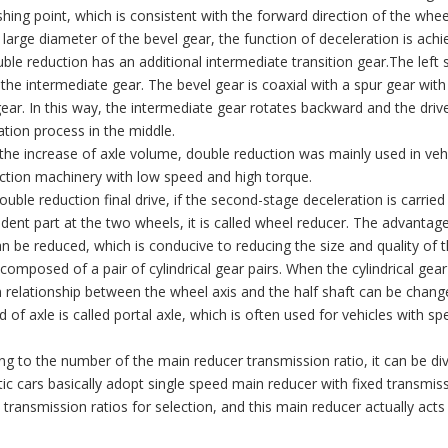
hing point, which is consistent with the forward direction of the whee
 large diameter of the bevel gear, the function of deceleration is achi
ble reduction has an additional intermediate transition gear.The left 
 the intermediate gear. The bevel gear is coaxial with a spur gear wit
gear. In this way, the intermediate gear rotates backward and the driv
ation process in the middle.
the increase of axle volume, double reduction was mainly used in vehi
ction machinery with low speed and high torque.
ouble reduction final drive, if the second-stage deceleration is carried
dent part at the two wheels, it is called wheel reducer. The advantage 
an be reduced, which is conducive to reducing the size and quality of 
 composed of a pair of cylindrical gear pairs. When the cylindrical gea
n relationship between the wheel axis and the half shaft can be chang
d of axle is called portal axle, which is often used for vehicles with s
ng to the number of the main reducer transmission ratio, it can be di
c cars basically adopt single speed main reducer with fixed transmissi
 transmission ratios for selection, and this main reducer actually acts 