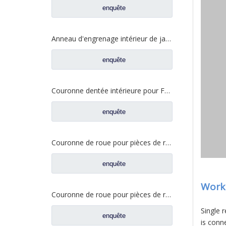
enquête
Anneau d'engrenage intérieur de jante de roue pour pièces de rechange de camion FAW Jiefang J6 DP128 2405041-DP128
enquête
Couronne dentée intérieure pour FAW Jiefang Aowei 300 pièces de rechange de camion d'essieu 2405041-A0E
enquête
Couronne de roue pour pièces de rechange de camion Foton Auman HFF2405041CK1VZC
enquête
Worki
Couronne de roue pour pièces de rechange de camion Foton Auman HFF2405041CK2BZ
Single 
enquête
is conn