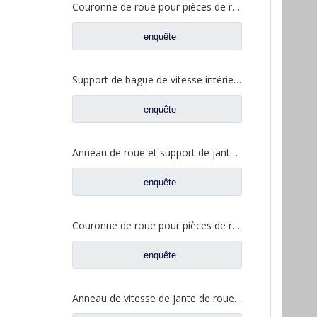
Couronne de roue pour pièces de rechange de camion Foton Auman 4BZ HFF2405041CK6BZ
enquête
Support de bague de vitesse intérieure de jante de roue pour pièces de rechange de camion FAW Jiefang J6 DP128 2405042-DP128 2405050-A8E
enquête
Anneau de roue et support de jante intérieure pour FAW Jiefang J6 Aowei 300 pièces de rechange de camion d'essieu 2405042-A0E
enquête
Couronne de roue pour pièces de rechange de camion Foton Auman 4BZ HFF2405041CK4BZ1
enquête
Anneau de vitesse de jante de roue pour pièces de rechange de camion FAW Jiefang J6 JH6 A6E 2405041-A6E