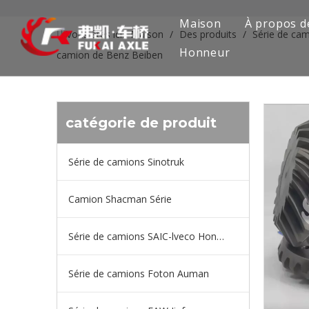
Maison
À propos d
Vous êtes ici:
Maison
/
Des produits
/
Série de ca
Honneur
camion de Benz Beiben
catégorie de produit
Série de camions Sinotruk
Camion Shacman Série
Série de camions SAIC-lveco Hongyan
Série de camions Foton Auman