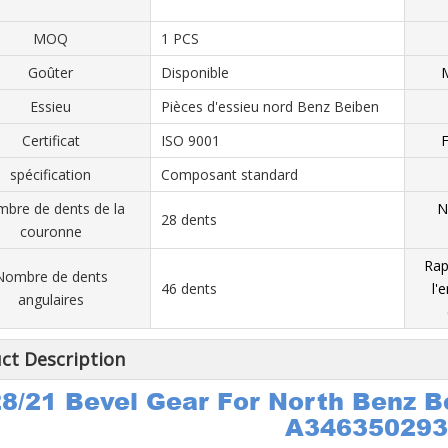
MOQ
1 PCS
Goûter
Disponible
M
Essieu
Pièces d'essieu nord Benz Beiben
Certificat
ISO 9001
F
spécification
Composant standard
bre de dents de la
N
28 dents
couronne
Rap
Nombre de dents
46 dents
l'
angulaires
ct Description
8/21 Bevel Gear For North Benz B
A346350293