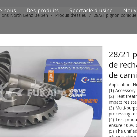
e nous
Des produits
Spectacle d'usine
Nouv
mions North Benz Beiben
/
Produit d'essieu
/
28/21 pignon conique
Série de camions Sinotruk
Camion Shacman Série
Série de camions SAIC-lveco Hongyan
28/21 p
de rec
Série de camions Foton Auman
de cam
Série de camions FAW Jiefang
Application: 
(1) Accessory 
Série de camions Dongfeng
(2) Heat treat
impact resista
Série de camions européens et japonais
(3) Multi-purp
processing tec
(4) Test produ
Pièces de rechange de machines d'ingénierie
ensure 100% qu
(5) The unifie
D'autres séries de camions
which is stron