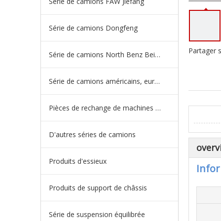
Série de camions FAW Jiefang
Série de camions Dongfeng
Partager s
Série de camions North Benz Beiben
Série de camions américains, européens et japonais
Pièces de rechange de machines d'ingénierie de camion minier
D'autres séries de camions
overv
Produits d'essieux
Infor
Produits de support de châssis
Série de suspension équilibrée