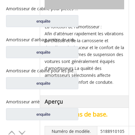
Amortisseur de cabine pour pièces de rechange de camion North Benz Beiben 0008912205-6048
enquête
La fonction de l'amortisseur :
Afin d'atténuer rapidement les vibrations
Amortisseur d'airbag arrière de cabine pour pièces de rechange de camion North Benz Beiben V3 5183170512
du châssis et de la carrosserie et
d'améliorer la douceur et le confort de la
enquête
voiture, les systèmes de suspension des
voitures sont généralement équipés
d'amortisseurs.La qualité des
Amortisseur de cabine pour les pièces de rechange 5008900019 de camion du nord de benz
amortisseurs sélectionnés affecte
directement le confort de conduite.
enquête
Aperçu
Amortisseur arrière d'airbag pour les pièces de rechange 5183170512 du nord de camion de benz
Informations de base.
enquête
Numéro de modèle.
5188910105