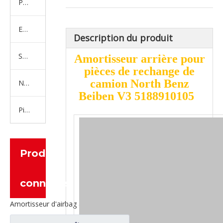
Produits en caoutchouc
Embrayage Série
Description du produit
Série de bras de réglage
Amortisseur arrière pour
pièces de rechange de
camion North Benz
Nouvelles pièces de camion d'énergie
Beiben V3 5188910105
Pièces de moteur
Produits
connexes
Amortisseur d'airbag à ressort pneumatique, pièces de rechange pour camion robuste North Benz Beiben 1V6364