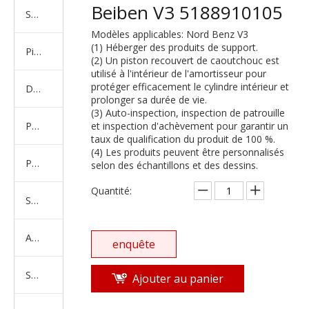
Beiben V3 5188910105
Série de camions américains, européens et japonais
Modèles applicables: Nord Benz V3
(1) Héberger des produits de support.
Pièces de rechange de machines d'ingénierie de camion minier
(2) Un piston recouvert de caoutchouc est
utilisé à l'intérieur de l'amortisseur pour
protéger efficacement le cylindre intérieur et
D'autres séries de camions
prolonger sa durée de vie.
(3) Auto-inspection, inspection de patrouille
Produits d'essieux
et inspection d'achèvement pour garantir un
taux de qualification du produit de 100 %.
(4) Les produits peuvent être personnalisés
Produits de support de châssis
selon des échantillons et des dessins.
Quantité:
Série de suspension équilibrée
Amortisseur Série
enquête
Système de direction
Ajouter au panier