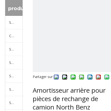
produit
Série de camions Sinotruk
Camion Shacman Série
Série de camions SAIC-lveco Hongyan
Série de camions Foton Auman
Série de camions FAW Jiefang
Partager sur:
Amortisseur arrière pour
Série de camions Dongfeng
pièces de rechange de
Série de camions North Benz Beiben
camion North Benz