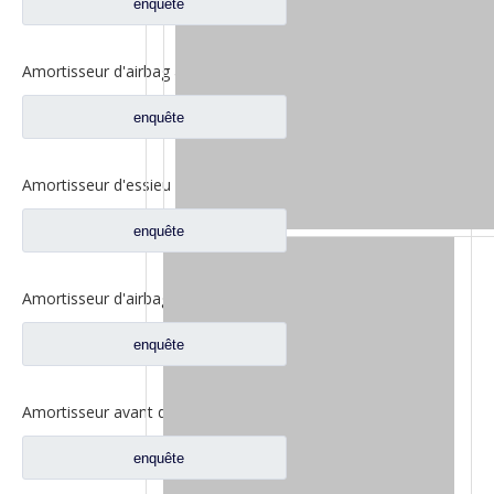
enquête
Amortisseur d'airbag arrière pour pièces de rechange de camion robuste North Benz Beiben V3et 8818900105
enquête
Amortisseur d'essieu avant pour pièces de rechange North Benz 0043239800/0043289800-6048
enquête
Amortisseur d'airbag avant de cabine, pièces de rechange pour camion North Benz Beiben V3et 8818900005
enquête
Amortisseur avant de cabine pour pièces de rechange de camion North Benz Beiben V3 5188910305
enquête