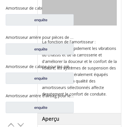
Amortisseur de cabine pour pièces de rechange de camion North Benz Beiben 0008912205-6048
enquête
Amortisseur arrière pour pièces de rechange de camion North Benz Beiben V3 5188910105
La fonction de l'amortisseur :
Afin d'atténuer rapidement les vibrations
enquête
du châssis et de la carrosserie et
d'améliorer la douceur et le confort de la
Amortisseur de cabine pour les pièces de rechange 5008900019 de camion du nord de benz
voiture, les systèmes de suspension des
voitures sont généralement équipés
enquête
d'amortisseurs.La qualité des
amortisseurs sélectionnés affecte
directement le confort de conduite.
Amortisseur arrière d'airbag pour les pièces de rechange 5183170512 du nord de camion de benz
enquête
Aperçu