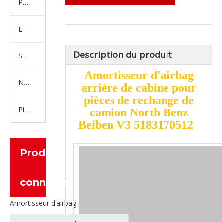
Produits en caoutchouc
Embrayage Série
Description du produit
Série de bras de réglage
Amortisseur d'airbag
Nouvelles pièces de camion d'énergie
arrière de cabine pour
pièces de rechange de
Pièces de moteur
camion North Benz
Beiben V3 5183170512
Produits
connexes
Amortisseur d'airbag à ressort pneumatique, pièces de rechange pour camion robuste North Benz Beiben 1V6364