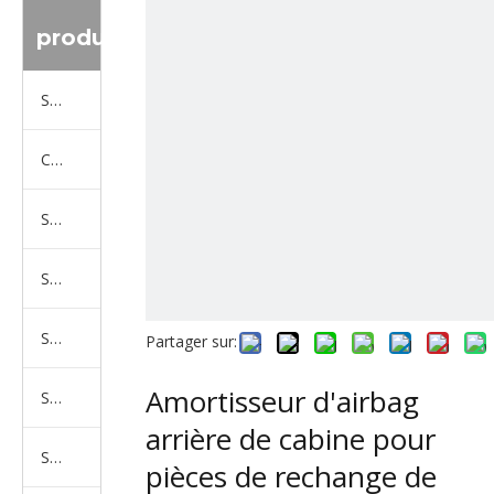
produit
Série de camions Sinotruk
Camion Shacman Série
Série de camions SAIC-lveco Hongyan
Série de camions Foton Auman
Série de camions FAW Jiefang
Partager sur:
Amortisseur d'airbag
Série de camions Dongfeng
arrière de cabine pour
Série de camions North Benz Beiben
pièces de rechange de