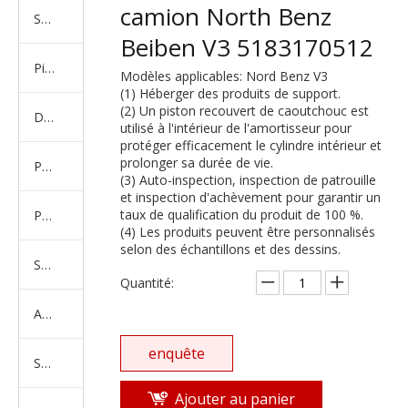
camion North Benz
Série de camions américains, européens et japonais
Beiben V3 5183170512
Pièces de rechange de machines d'ingénierie de camion minier
Modèles applicables: Nord Benz V3
(1) Héberger des produits de support.
(2) Un piston recouvert de caoutchouc est
D'autres séries de camions
utilisé à l'intérieur de l'amortisseur pour
protéger efficacement le cylindre intérieur et
prolonger sa durée de vie.
Produits d'essieux
(3) Auto-inspection, inspection de patrouille
et inspection d'achèvement pour garantir un
taux de qualification du produit de 100 %.
Produits de support de châssis
(4) Les produits peuvent être personnalisés
selon des échantillons et des dessins.
Série de suspension équilibrée
Quantité:
Amortisseur Série
enquête
Système de direction
Ajouter au panier