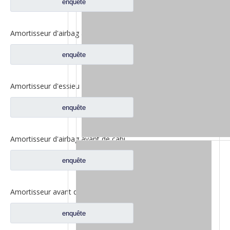
enquête
Amortisseur d'airbag arrière pour pièces de rechange de camion robuste North Benz Beiben V3et 8818900105
enquête
Amortisseur d'essieu avant pour pièces de rechange North Benz 0043239800/0043289800-6048
enquête
Amortisseur d'airbag avant de cabine, pièces de rechange pour camion North Benz Beiben V3et 8818900005
enquête
Amortisseur avant de cabine pour pièces de rechange de camion North Benz Beiben V3 5188910305
enquête