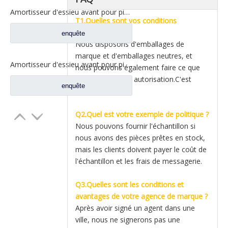
Amortisseur d'essieu avant pour pièces de rechange de camion Dongfeng Kinland Tianlong 2921010-T38H0
T1.Quelles sont vos conditions
d'emballage ?
enquête
Nous disposons d'emballages de
marque et d'emballages neutres, et
Amortisseur d'essieu avant pour pièces de rechange de camion DFAC Dongfeng Kinland 2921FC-010A
nous pouvons également faire ce que
vous voulez avec autorisation.C'est
enquête
flexible.
Q2.Quel est votre exemple de politique ?
Nous pouvons fournir l'échantillon si
nous avons des pièces prêtes en stock,
mais les clients doivent payer le coût de
l'échantillon et les frais de messagerie.
Q3.Quelles sont les conditions et
avantages de votre agence de marque ?
Après avoir signé un agent dans une
ville, nous ne signerons pas une