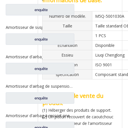
Informations de base.
enquête
Numéro de modèle.
M5Q-5001030A
Taille
Taille standard 
Amortisseur de suspension arrière de cabine pour pièces de rechange de camion Liuqi Balong Chenglong M4Q-5001250B
MOQ
1 PCS
enquête
Échantillon
Disponible
Essieu
Liuqi Chenglong
Amortisseur d'airbag arrière pour pièces de rechange de camion Liuqi Chenglong H7 H73-5001570
Attestation
ISO 9001
enquête
spécification
Composant stand
Amortisseur d'airbag de suspension arrière pour pièces de rechange M7Q-5001550 de camion Liuqi Balong
Argument de vente du
enquête
produit
(1) Héberger des produits de support.
Amortisseur d'airbag à ressort pneumatique de remorque, pièces de rechange pour camion Dongfeng Kinland 1V9141
(2) Un piston recouvert de caoutchouc
est utilisé à l'intérieur de l'amortisseur
enquête