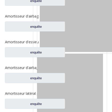
enquête
Amortisseur d'airbag avant pour pièces de rechange de camion Dongfeng Liuqi Chenglong H7 H73-5001450C
enquête
Amortisseur d'essieu avant pour pièces de rechange de camion Dongfeng Liuqi Balong MG401-2905010
enquête
Amortisseur d'airbag de suspension arrière pour pièces de rechange de camion Dongfeng H73-5001550
enquête
Amortisseur latéral pour pièces de rechange de camion Dongfeng Liuqi Balong M5Q-5001030A
enquête