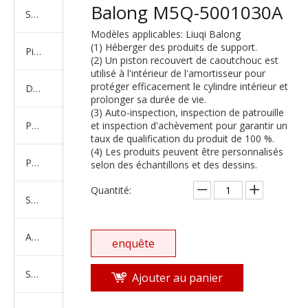
Balong M5Q-5001030A
Série de camions américains, européens et japonais
Modèles applicables: Liuqi Balong
(1) Héberger des produits de support.
Pièces de rechange de machines d'ingénierie de camion minier
(2) Un piston recouvert de caoutchouc est
utilisé à l'intérieur de l'amortisseur pour
protéger efficacement le cylindre intérieur et
D'autres séries de camions
prolonger sa durée de vie.
(3) Auto-inspection, inspection de patrouille
Produits d'essieux
et inspection d'achèvement pour garantir un
taux de qualification du produit de 100 %.
(4) Les produits peuvent être personnalisés
Produits de support de châssis
selon des échantillons et des dessins.
Quantité:
Série de suspension équilibrée
Amortisseur Série
enquête
Système de direction
Ajouter au panier