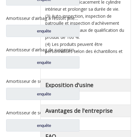
pour protéger efficacement le cylindre
intérieur et prolonger sa durée de vie.
(3) Auto-inspection, inspection de
Amortisseur d'airbag à ressort pneumatique de remorque, pièces de rechange pour camion Dongfeng Kinland 1V6338
patrouille et inspection d'achèvement
pour garantir un taux de qualification du
enquête
produit de 100 %.
(4) Les produits peuvent être
Amortisseur d'airbag de suspension avant pour pièces de rechange de camion Dongfeng Kinland 5001080-C6101
personnalisés selon des échantillons et
des dessins.
enquête
Amortisseur de suspension avant pour pièces de rechange de camion Dongfeng Kinland 5001085-C4302
Exposition d'usine
enquête
Avantages de l'entreprise
Amortisseur de suspension avant pour pièces de rechange de camion Dongfeng Kinland 5001085-C0302
enquête
FAQ