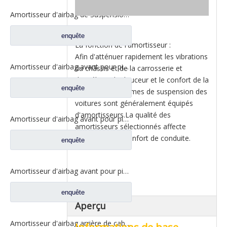
Amortisseur d'airbag de Suspension arrière pour pièces de rechange de camion Liuqi Balong 507 M5Q-5001550B
enquête
La fonction de l'amortisseur :
Afin d'atténuer rapidement les vibrations
Amortisseur d'airbag avant pour pièces de rechange de camion Liuqi Chenglong H63-5001450
du châssis et de la carrosserie et
d'améliorer la douceur et le confort de la
enquête
voiture, les systèmes de suspension des
voitures sont généralement équipés
d'amortisseurs.La qualité des
Amortisseur d'airbag avant pour pièces de rechange de camion Liuqi Chenglong H7 H73-5001470
amortisseurs sélectionnés affecte
directement le confort de conduite.
enquête
Amortisseur d'airbag avant pour pièces de rechange de camion Liuqi Chenglong H7 H73-5001450E
enquête
Aperçu
Amortisseur d'airbag arrière de cabine pour pièces de rechange de camion Dongfeng Liuqi Chenglong H63-5001550