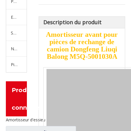
Produits en caoutchouc
Embrayage Série
Description du produit
Série de bras de réglage
Amortisseur avant pour
pièces de rechange de
camion Dongfeng Liuqi
Nouvelles pièces de camion d'énergie
Balong M5Q-5001030A
Pièces de moteur
Produits
connexes
Amortisseur d'essieu avant pour pièces de rechange de camion Dongfeng Liuqi Chenglong H7 33X0A-2905010A