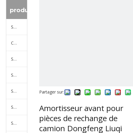
produit
Série de camions Sinotruk
Camion Shacman Série
Série de camions SAIC-lveco Hongyan
Série de camions Foton Auman
Série de camions FAW Jiefang
Partager sur:
Amortisseur avant pour
Série de camions Dongfeng
pièces de rechange de
Série de camions North Benz Beiben
camion Dongfeng Liuqi