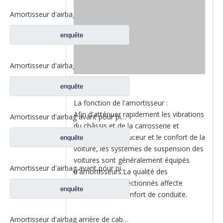
Amortisseur d'airbag de Suspension arrière pour pièces de rechange de camion Liuqi Balong 507 M5Q-5001550B
enquête
Amortisseur d'airbag avant pour pièces de rechange de camion Liuqi Chenglong H63-5001450
enquête
La fonction de l'amortisseur :
Afin d'atténuer rapidement les vibrations
Amortisseur d'airbag avant pour pièces de rechange de camion Liuqi Chenglong H7 H73-5001470
du châssis et de la carrosserie et
d'améliorer la douceur et le confort de la
enquête
voiture, les systèmes de suspension des
voitures sont généralement équipés
Amortisseur d'airbag avant pour pièces de rechange de camion Liuqi Chenglong H7 H73-5001450E
d'amortisseurs.La qualité des
amortisseurs sélectionnés affecte
enquête
directement le confort de conduite.
Amortisseur d'airbag arrière de cabine pour pièces de rechange de camion Dongfeng Liuqi Chenglong H63-5001550