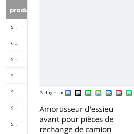
produit
Série de camions Sinotruk
Camion Shacman Série
Série de camions SAIC-lveco Hongyan
Série de camions Foton Auman
Série de camions FAW Jiefang
Partager sur:
Amortisseur d'essieu
Série de camions Dongfeng
avant pour pièces de
Série de camions North Benz Beiben
rechange de camion