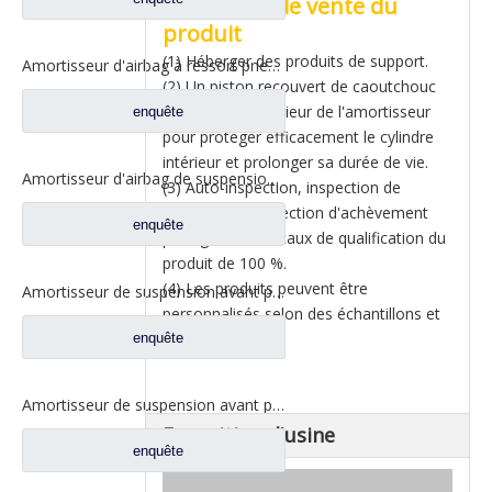
Argument de vente du
produit
(1) Héberger des produits de support.
Amortisseur d'airbag à ressort pneumatique de remorque, pièces de rechange pour camion Dongfeng Kinland 1V6338
(2) Un piston recouvert de caoutchouc
est utilisé à l'intérieur de l'amortisseur
enquête
pour protéger efficacement le cylindre
intérieur et prolonger sa durée de vie.
Amortisseur d'airbag de suspension avant pour pièces de rechange de camion Dongfeng Kinland 5001080-C6101
(3) Auto-inspection, inspection de
patrouille et inspection d'achèvement
enquête
pour garantir un taux de qualification du
produit de 100 %.
(4) Les produits peuvent être
Amortisseur de suspension avant pour pièces de rechange de camion Dongfeng Kinland 5001085-C4302
personnalisés selon des échantillons et
des dessins.
enquête
Amortisseur de suspension avant pour pièces de rechange de camion Dongfeng Kinland 5001085-C0302
Exposition d'usine
enquête