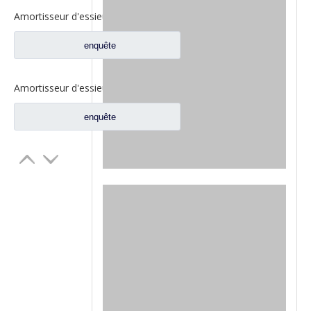
Amortisseur d'essieu avant pour pièces de rechange de camion Dongfeng Kinland Tianlong 2921010-T38H0
enquête
Amortisseur d'essieu avant pour pièces de rechange de camion DFAC Dongfeng Kinland 2921FC-010A
enquête