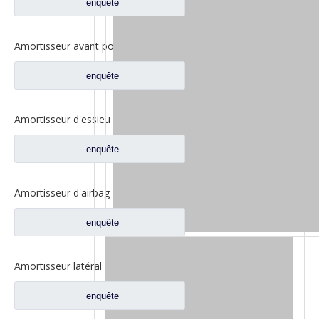
enquête
Amortisseur avant pour pièces de rechange de camion Dongfeng Liuqi Balong M5Q-5001030A
enquête
Amortisseur d'essieu avant pour pièces de rechange de camion Dongfeng Liuqi Balong MG401-2905010
enquête
Amortisseur d'airbag de suspension arrière pour pièces de rechange de camion Dongfeng H73-5001550
enquête
Amortisseur latéral pour pièces de rechange de camion Dongfeng Liuqi Balong M5Q-5001030A
enquête