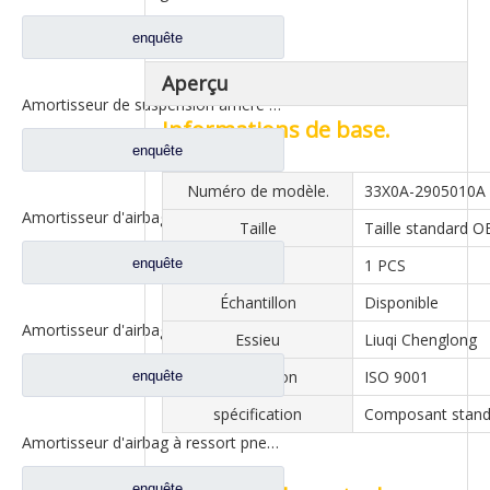
enquête
Aperçu
Amortisseur de suspension arrière de cabine pour pièces de rechange de camion Liuqi Balong Chenglong M4Q-5001250B
Informations de base.
enquête
Numéro de modèle.
33X0A-2905010A
Amortisseur d'airbag arrière pour pièces de rechange de camion Liuqi Chenglong H7 H73-5001570
Taille
Taille standard 
enquête
MOQ
1 PCS
Échantillon
Disponible
Amortisseur d'airbag de suspension arrière pour pièces de rechange M7Q-5001550 de camion Liuqi Balong
Essieu
Liuqi Chenglong
Attestation
ISO 9001
enquête
spécification
Composant stand
Amortisseur d'airbag à ressort pneumatique de remorque, pièces de rechange pour camion Dongfeng Kinland 1V9141
enquête