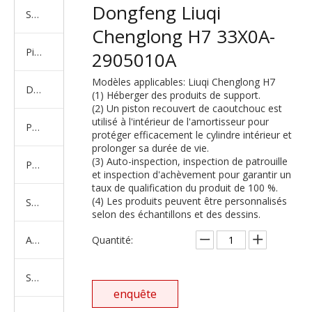
Dongfeng Liuqi
Série de camions américains, européens et japonais
Chenglong H7 33X0A-
Pièces de rechange de machines d'ingénierie de camion minier
2905010A
Modèles applicables: Liuqi Chenglong H7
D'autres séries de camions
(1) Héberger des produits de support.
(2) Un piston recouvert de caoutchouc est
utilisé à l'intérieur de l'amortisseur pour
Produits d'essieux
protéger efficacement le cylindre intérieur et
prolonger sa durée de vie.
(3) Auto-inspection, inspection de patrouille
Produits de support de châssis
et inspection d'achèvement pour garantir un
taux de qualification du produit de 100 %.
(4) Les produits peuvent être personnalisés
Série de suspension équilibrée
selon des échantillons et des dessins.
Amortisseur Série
Quantité:
Système de direction
enquête