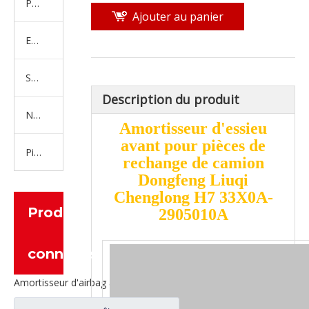
Produits en caoutchouc
Ajouter au panier
Embrayage Série
Série de bras de réglage
Description du produit
Nouvelles pièces de camion d'énergie
Amortisseur d'essieu
avant pour pièces de
Pièces de moteur
rechange de camion
Dongfeng Liuqi
Chenglong H7 33X0A-
Produits
2905010A
connexes
Amortisseur d'airbag avant pour pièces de rechange de camion Dongfeng Liuqi Chenglong H7 H73-5001450C