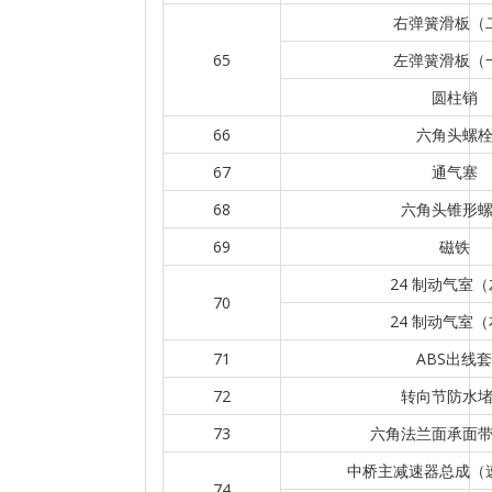
右弹簧滑板（
65
左弹簧滑板（
圆柱销
66
六角头螺
67
通气塞
68
六角头锥形
69
磁铁
24 制动气室
70
24 制动气室
71
ABS出线套
72
转向节防水
73
六角法兰面承面
中桥主减速器总成（速
74