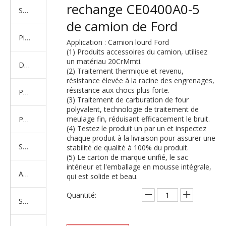
rechange CE0400A0-5
Série de camions américains, européens et japonais
de camion de Ford
Pièces de rechange de machines d'ingénierie de camion minier
Application : Camion lourd Ford
(1) Produits accessoires du camion, utilisez
un matériau 20CrMmti.
D'autres séries de camions
(2) Traitement thermique et revenu,
résistance élevée à la racine des engrenages,
résistance aux chocs plus forte.
Produits d'essieux
(3) Traitement de carburation de four
polyvalent, technologie de traitement de
meulage fin, réduisant efficacement le bruit.
Produits de support de châssis
(4) Testez le produit un par un et inspectez
chaque produit à la livraison pour assurer une
Série de suspension équilibrée
stabilité de qualité à 100% du produit.
(5) Le carton de marque unifié, le sac
intérieur et l'emballage en mousse intégrale,
Amortisseur Série
qui est solide et beau.
Quantité:
Système de direction