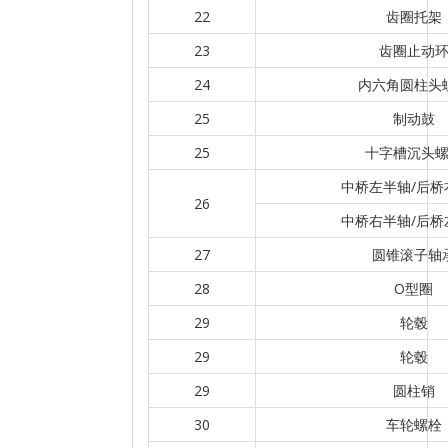
22
齿圈托架
23
齿圈止动
24
内六角圆柱头
25
制动鼓
25
十字槽沉头
中桥左半轴/后桥
26
中桥右半轴/后桥
27
圆锥滚子轴
28
O型圈
29
轮毂
29
轮毂
29
圆柱销
30
车轮螺栓