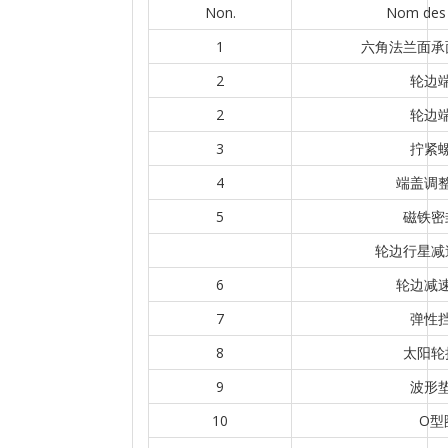
Non.
Nom des 
1
六角法兰面承
2
轮边
2
轮边
3
拧紧
4
端盖调
5
磁铁密
轮边行星减
6
轮边减
7
弹性
8
太阳轮
9
波形
10
O型