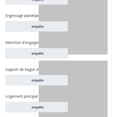
Engrenage planétaire Fuwa 420 pour pièces de camion Fuwa CF0401M0-9
enquête
Manchon d'engagement coulissant inter-essieux pour pièces de rechange de camion à essieux Fuwa 330 BF0044M0-1
enquête
Support de bague de vitesse intérieure Fuwa 330 pour pièces de rechange de camion Fuwa 330 essieu Ford FC0040M0-8
enquête
Logement principal de réducteur pour pour les pièces de rechange 2SBA0001A0-7 de camion de Ford d'axe de Fuwa
enquête