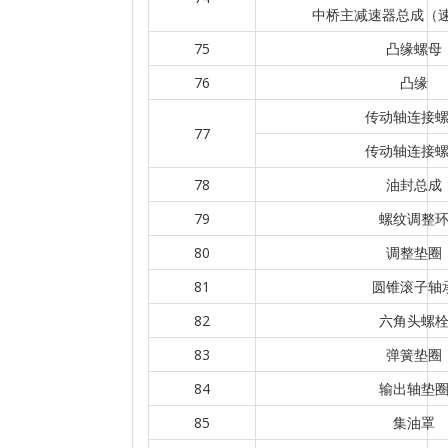
中桥主减速器总成（速比
75
凸缘螺母
76
凸缘
传动轴连接
77
传动轴连接
78
油封总成
79
螺纹调整
80
调整垫圈
81
圆锥滚子轴
82
六角头螺
83
弹簧垫圈
84
输出轴垫
85
集油罩