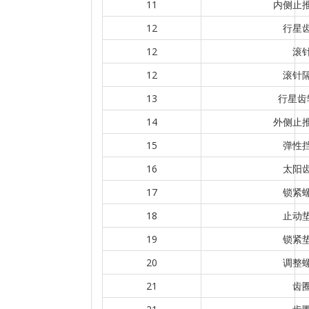
11
内侧止
12
行星
12
滚
12
滚针
13
行星齿
14
外侧止
15
弹性
16
太阳
17
锁紧
18
止动
19
锁紧
20
调整
21
齿