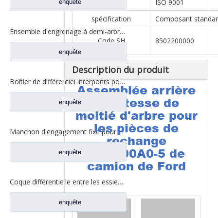
Certificat
ISO 9001
enquête
spécification
Composant standa
Ensemble d'engrenage à demi-arbre arrière pour pièces de rechange de camion Ford CD0041A0-6
Code SH
8502200000
enquête
Description du produit
Boîtier de différentiel interponts pour pièces de camion Fuwa AY0412M0-8
Assemblée arrière
de vitesse de
enquête
moitié d'arbre pour
les pièces de
Manchon d'engagement fixe pour pièces de rechange de camion Ford 2SBF0052M0-0
rechange
CE0400A0-5 de
enquête
camion de Ford
Coque différentielle entre les essieux pour pièces de camion Fuwa AZ0042M0-8
enquête