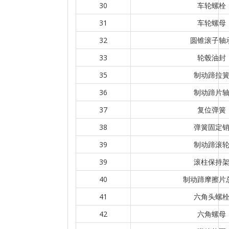
30
车轮螺栓
31
车轮螺母
32
圆锥滚子轴
33
轮毂油封
35
制动蹄拉
36
制动蹄片
37
复位弹簧
38
弹簧固定
39
制动蹄滚
39
滚柱保持
40
制动蹄摩擦片
41
六角头螺
42
六角螺母