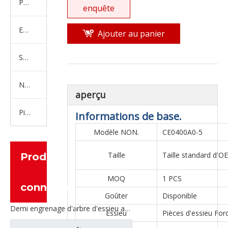
Produits en caoutchouc
enquête
Embrayage Série
Ajouter au panier
Série de bras de réglage
Nouvelles pièces de camion d'énergie
aperçu
Pièces de moteur
Informations de base.
Modèle NON.
CE0400A0-5
Taille
Taille standard d'O
Produits
MOQ
1 PCS
connexes
Goûter
Disponible
Demi engrenage d'arbre d'essieu arrière pour pièces de rechange de camion Ford CE0402M0-9
Essieu
Pièces d'essieu For