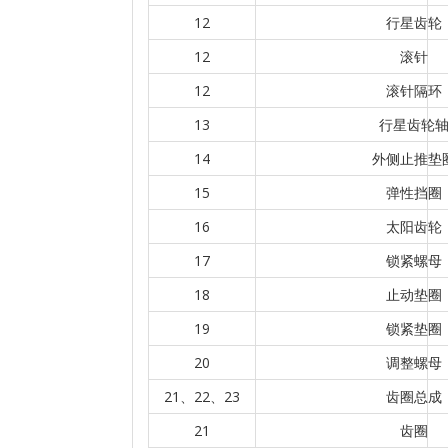
12
行星齿轮
12
滚针
12
滚针隔环
13
行星齿轮
14
外侧止推垫
15
弹性挡圈
16
太阳齿轮
17
锁紧螺母
18
止动垫圈
19
锁紧垫圈
20
调整螺母
21、22、23
齿圈总成
21
齿圈