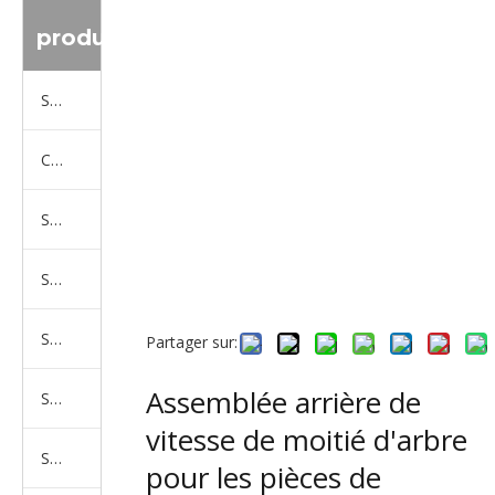
produit
Série de camions Sinotruk
Camion Shacman Série
Série de camions SAIC-lveco Hongyan
Série de camions Foton Auman
Série de camions FAW Jiefang
Partager sur:
Assemblée arrière de
Série de camions Dongfeng
vitesse de moitié d'arbre
Série de camions North Benz Beiben
pour les pièces de