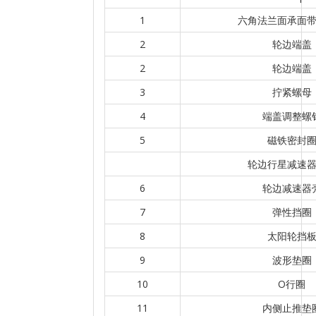
1
六角法兰面承面
2
轮边端盖
2
轮边端盖
3
拧紧螺母
4
端盖调整螺
5
磁铁密封
轮边行星减速
6
轮边减速器
7
弹性挡圈
8
太阳轮挡
9
波形垫圈
10
O行圈
11
内侧止推垫