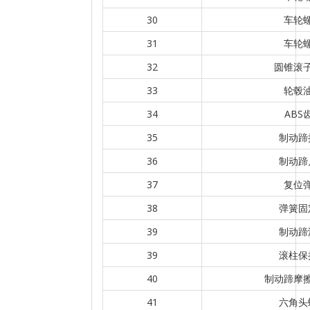
30
车轮
31
车轮
32
圆锥滚
33
轮毂
34
ABS
35
制动蹄
36
制动蹄
37
复位
38
弹簧固
39
制动蹄
39
滚柱保
40
制动蹄摩
41
六角头