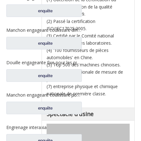
système de gestion de la qualité
enquête
ISO/TS16949:2009.
(2) Passé la certification
ISO/IEC17025:2005.
Manchon engageant coulissant différentiel pour les pièces de rechange 2SBF0051M0-9 de camion de Ford d'axe de Fuwa 470
(3) Certifié par le Comité national
d'accréditation des laboratoires.
enquête
(4) '100 fournisseurs de pièces
automobiles' en Chine.
Douille engageante fixe pour les pièces de rechange 2SBF0050M0-8 de camion de Ford d'axe de Fuwa 470
(5) Top 500 des machines chinoises.
(6) Entreprise nationale de mesure de
enquête
première classe.
(7) entreprise physique et chimique
nationale de première classe.
Manchon engageant coulissant pour les pièces de rechange BF0047M0-4 de camion de Ford d'axe de Fuwa 330
enquête
Spectacle d'usine
Engrenage interaxial planétaire pour pièces d'essieu arrière Fuhua CF0040M0-8
enquête