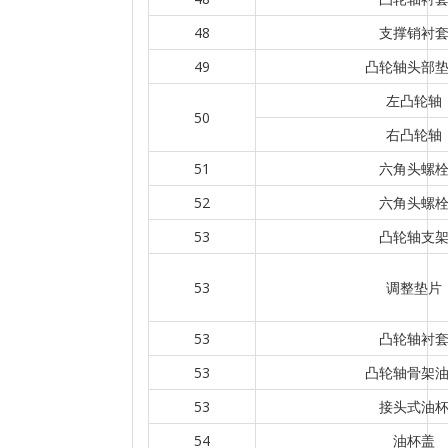
48
支撑销衬
49
凸轮轴头部
左凸轮轴
50
右凸轮轴
51
六角头螺
52
六角头螺
53
凸轮轴支
53
调整垫片
53
凸轮轴衬
53
凸轮轴骨架
53
接头式油
54
油杯盖