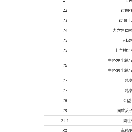
21
齿
22
齿圈
23
齿圈止
24
内六角圆
25
制动
25
十字槽沉
中桥左半轴/
26
中桥右半轴/
27
轮
27
轮
28
O型
29
圆锥滚
29.1
圆柱
30
车轮