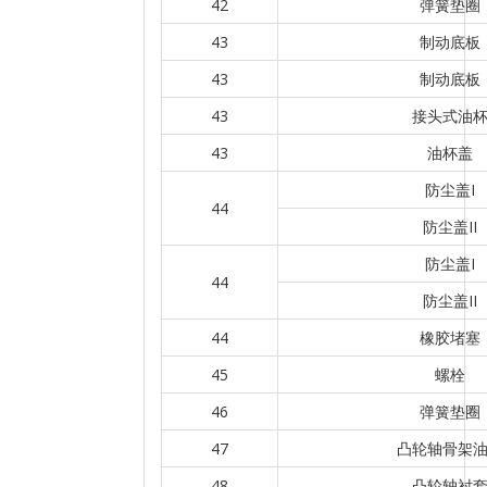
42
弹簧垫圈
43
制动底板
43
制动底板
43
接头式油
43
油杯盖
防尘盖I
44
防尘盖II
防尘盖I
44
防尘盖II
44
橡胶堵塞
45
螺栓
46
弹簧垫圈
47
凸轮轴骨架
48
凸轮轴衬