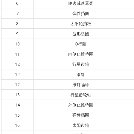
6
轮边减速器壳
7
弹性挡圈
8
太阳轮挡板
9
波形垫圈
10
O行圈
11
内侧止推垫圈
12
行星齿轮
12
滚针
12
滚针隔环
13
行星齿轮轴
14
外侧止推垫圈
15
弹性挡圈
16
太阳齿轮