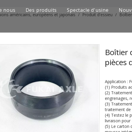
e nous
Des produits
Spectacle d'usine
Nouv
ions américains, européens et japonais
/
Produit d'essieu
/
Boîtie
Série de camions Sinotruk
Camion Shacman Série
Série de camions SAIC-lveco Hongyan
Boîtier 
pièces
Série de camions Foton Auman
Série de camions FAW Jiefang
Application :
(1) Produits a
Série de camions Dongfeng
(2) Traitement
engrenages, ré
Série de camions européens et japonais
(3) Traitement
traitement de 
(4) Testez le 
Pièces de rechange de machines d'ingénierie
livraison pour
(5) Le carton 
D'autres séries de camions
mousse intégra