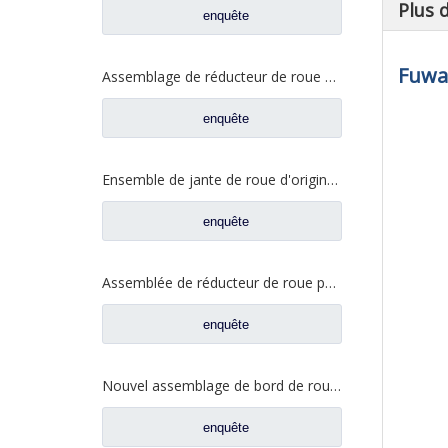
Plus 
enquête
Fuwa 
Assemblage de réducteur de roue de haute qualité pour pièces de rechange FAW Aowei 2405035-A6E
enquête
Ensemble de jante de roue d'origine pour pièces de rechange de camion automatique FAW Aowei 2405035-AOE
enquête
Assemblée de réducteur de roue pour les pièces de rechange 2405-5801824432 de camion de Saic Hongyan H8B
enquête
Nouvel assemblage de bord de roue AC16 pour pièces de camion automatique Sinotruk HOWO AZ9981340370
enquête