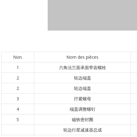
Non.
Nom des pièces
1
六角法兰面承面带齿螺栓
2
轮边端盖
2
轮边端盖
3
拧紧螺母
4
端盖调整螺钉
5
磁铁密封圈
轮边行星减速器总成