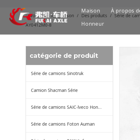
Maison
À propos d
Vous êtes ici:
Maison
/
Des produits
/
Série de cam
Honneur
AY0412M0-8
catégorie de produit
Série de camions Sinotruk
Camion Shacman Série
Série de camions SAIC-lveco Hongyan
Série de camions Foton Auman