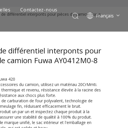
elles
Contactez-nous
r de différentiel interponts pour pièces de camion Fuwa
Français
Português
Pусский
العربية
de différentiel interponts pour
Español
English
 de camion Fuwa AY0412M0-8
 Fuwa 420
ccessoires du camion, utilisez un matériau 20CrMmti.
 thermique et revenu, résistance élevée à la racine des
sistance aux chocs plus forte.
 de carburation de four polyvalent, technologie de
meulage fin, réduisant efficacement le bruit.
produit un par un et inspectez chaque produit à la
 de camion minier
 assurer une stabilité de qualité à 100% du produit.
de marque unifié, le sac intérieur et l'emballage en
le, qui est solide et beau.