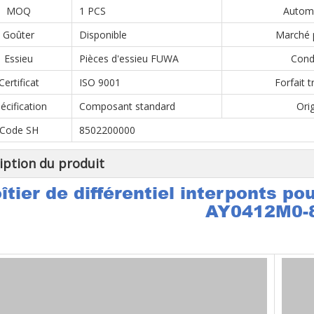
MOQ
1 PCS
Autom
Goûter
Disponible
Marché p
Essieu
Pièces d'essieu FUWA
Cond
Certificat
ISO 9001
Forfait 
écification
Composant standard
Ori
Code SH
8502200000
iption du produit
îtier de différentiel interponts p
AY0412M0-