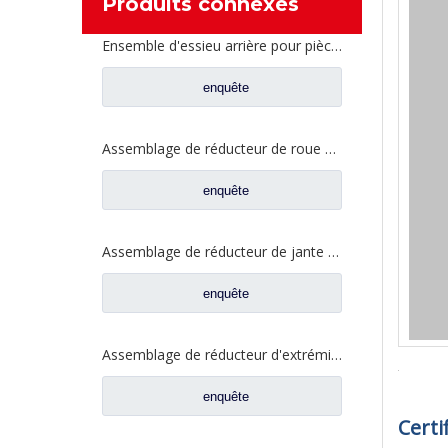
Produits connexes
Ensemble d'essieu arrière pour pièces de rechange AH71131550536 de camion de Sinotruk Steyr
enquête
Assemblage de réducteur de roue pour Dongfeng Liuqi Balong Fangsheng pièces de rechange de camion automatique d'essieu JY2405R043-054-LQ
enquête
Assemblage de réducteur de jante de roue pour Dongfeng t-lift Kinland Dena essieu pièces de rechange automatiques 2405010-ZH04D
enquête
Assemblage de réducteur d'extrémité de roue pour pièces de rechange automatiques d'essieu de Dongfeng t-lift Dena 2405ZHS01-010
enquête
Certi