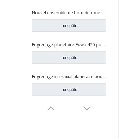
Nouvel ensemble de bord de roue AC16 pour pièces de camion automatique Sinotruk HOWO AZ7129340070
enquête
Engrenage planétaire Fuwa 420 pour pièces de camion Fuwa CF0401M0-9
enquête
Engrenage interaxial planétaire pour pièces d'essieu arrière Fuhua CF0040M0-8
enquête