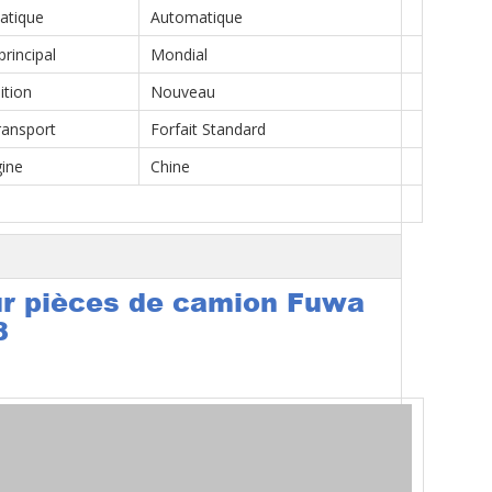
atique
Automatique
rincipal
Mondial
ition
Nouveau
transport
Forfait Standard
gine
Chine
our pièces de camion Fuwa
8