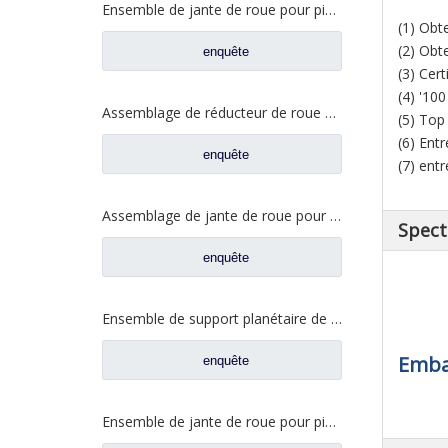
Ensemble de jante de roue pour pièces de camion Foton Auman QT300S52-2405000
(1) Obt
(2) Obt
enquête
(3) Cert
(4) '10
Assemblage de réducteur de roue pour pièces de rechange Pengxiang Benz F02C W2405011F02C
(5) Top
(6) Ent
enquête
(7) ent
Assemblage de jante de roue pour pièces de camion Foton Auman HFF2405054CK2BZ
Spect
enquête
Ensemble de support planétaire de jante de roue pour pièces de rechange FAW Jiefang 2405035-DP128
Embal
enquête
Ensemble de jante de roue pour pièces de camion Foton Auman HFF2405054CK2BZ-1