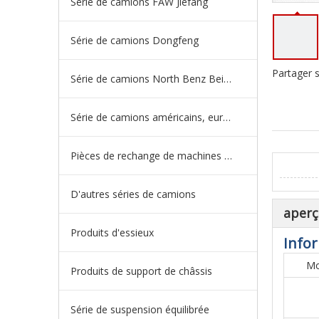
Série de camions FAW Jiefang
Série de camions Dongfeng
Partager s
Série de camions North Benz Beiben
Série de camions américains, européens et japonais
Pièces de rechange de machines d'ingénierie de camion minier
D'autres séries de camions
aperç
Produits d'essieux
Infor
Mo
Produits de support de châssis
Série de suspension équilibrée