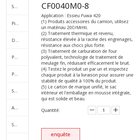
CF0040M0-8
Série de camions américains, européens et japonais
Application : Essieu Fuwa 420
(1) Produits accessoires du camion, utilisez
Pièces de rechange de machines d'ingénierie de camion minier
un matériau 20CrMmti.
(2) Traitement thermique et revenu,
résistance élevée à la racine des engrenages,
D'autres séries de camions
résistance aux chocs plus forte.
(3) Traitement de carburation de four
Produits d'essieux
polyvalent, technologie de traitement de
meulage fin, réduisant efficacement le bruit.
(4) Testez le produit un par un et inspectez
Produits de support de châssis
chaque produit à la livraison pour assurer une
stabilité de qualité à 100% du produit.
(5) Le carton de marque unifié, le sac
Série de suspension équilibrée
intérieur et l'emballage en mousse intégrale,
qui est solide et beau.
Amortisseur Série
Quantité:
Système de direction
enquête