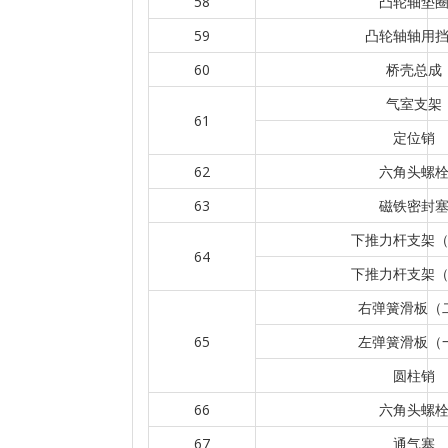
58
凸轮轴垫
59
凸轮轴轴用
60
桥壳总成
气室支架
61
定位销
62
六角头螺
63
磁铁密封
下推力杆支架
64
下推力杆支架
右弹簧滑板（
65
左弹簧滑板（
圆柱销
66
六角头螺
67
通气塞