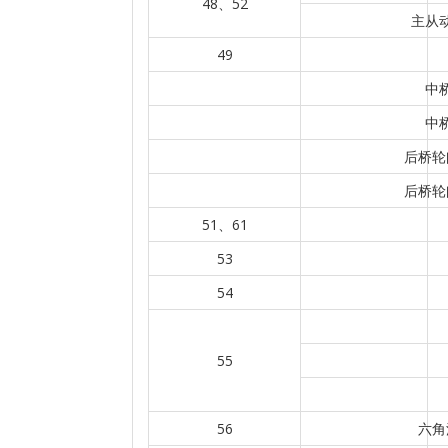
48、52
主从动
49
中
中
后桥轮
后桥轮
51、61
53
54
55
56
六角