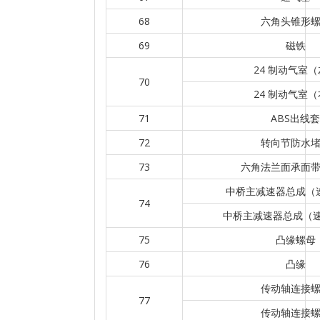
68
六角头锥形
69
磁铁
24 制动气室
70
24 制动气室
71
ABS出线套
72
转向节防水
73
六角法兰面承面
中桥主减速器总成（速
74
中桥主减速器总成（速比
75
凸缘螺母
76
凸缘
传动轴连接
77
传动轴连接