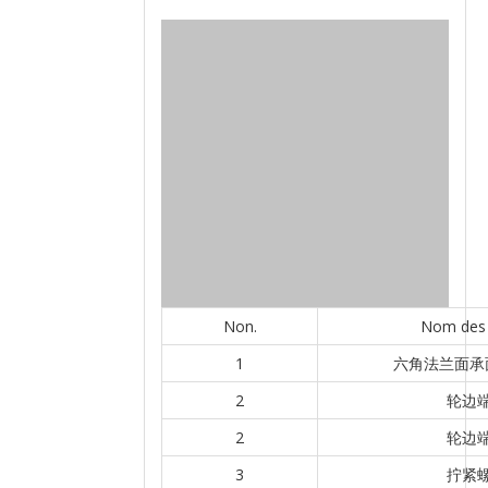
Non.
Nom des 
1
六角法兰面承
2
轮边
2
轮边
3
拧紧