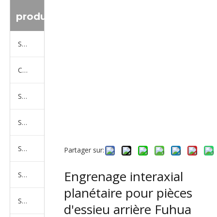
produit
Série de camions Sinotruk
Camion Shacman Série
Série de camions SAIC-lveco Hongyan
Série de camions Foton Auman
Série de camions FAW Jiefang
Partager sur:
Engrenage interaxial
Série de camions Dongfeng
planétaire pour pièces
Série de camions North Benz Beiben
d'essieu arrière Fuhua