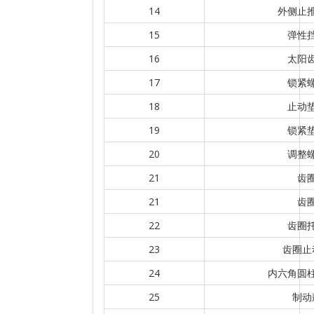
14
外侧止
15
弹性
16
太阳
17
锁紧
18
止动
19
锁紧
20
调整
21
齿
21
齿
22
齿圈
23
齿圈止
24
内六角圆
25
制动