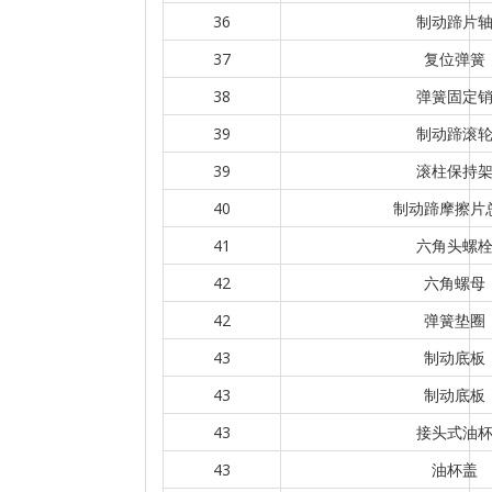
36
制动蹄片
37
复位弹簧
38
弹簧固定
39
制动蹄滚
39
滚柱保持
40
制动蹄摩擦片
41
六角头螺
42
六角螺母
42
弹簧垫圈
43
制动底板
43
制动底板
43
接头式油
43
油杯盖