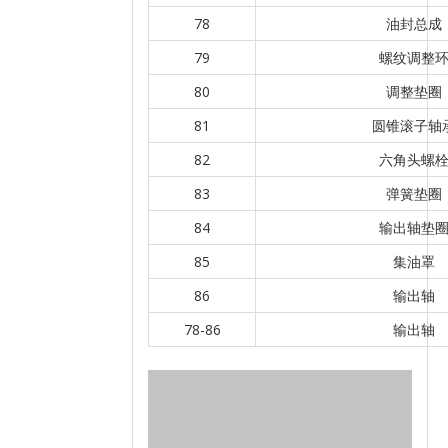
78
油封总成
79
螺纹调整
80
调整垫圈
81
圆锥滚子轴
82
六角头螺
83
弹簧垫圈
84
输出轴垫
85
集油罩
86
输出轴
78-86
输出轴