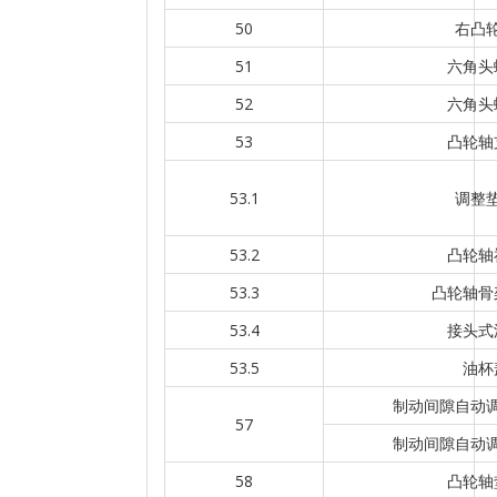
50
右凸
51
六角头
52
六角头
53
凸轮轴
53.1
调整
53.2
凸轮轴
53.3
凸轮轴骨
53.4
接头式
53.5
油杯
制动间隙自动
57
制动间隙自动
58
凸轮轴