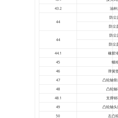
43.2
油杯
防尘
44
防尘盖
防尘
44
防尘盖
44.1
橡胶
45
螺
46
弹簧
47
凸轮轴骨
48
凸轮轴
48.1
支撑销
49
凸轮轴头
50
左凸