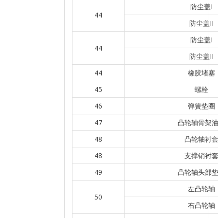
防尘盖I
44
防尘盖II
防尘盖I
44
防尘盖II
44
橡胶堵塞
45
螺栓
46
弹簧垫圈
47
凸轮轴骨架
48
凸轮轴衬
48
支撑销衬
49
凸轮轴头部
左凸轮轴
50
右凸轮轴