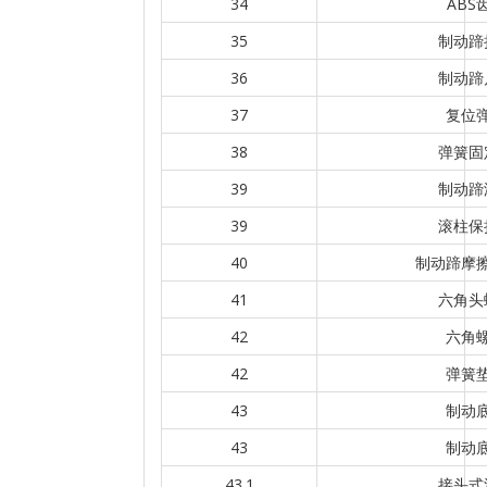
34
ABS
35
制动蹄
36
制动蹄
37
复位
38
弹簧固
39
制动蹄
39
滚柱保
40
制动蹄摩
41
六角头
42
六角
42
弹簧
43
制动
43
制动
43.1
接头式