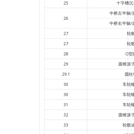
25
十字槽沉
中桥左半轴/
26
中桥右半轴/
27
轮
27
轮
28
O型
29
圆锥滚
29.1
圆柱
30
车轮
30
车轮
31
车轮
32
圆锥滚
33
轮毂