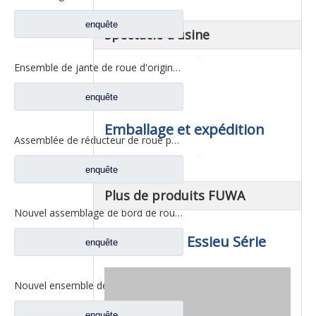
enquête
Spectacle d'usine
Ensemble de jante de roue d'origine pour pièces de rechange de camion automatique FAW Aowei 2405035-AOE
enquête
Emballage et expédition
Assemblée de réducteur de roue pour les pièces de rechange 2405-5801824432 de camion de Saic Hongyan H8B
enquête
Plus de produits FUWA
Nouvel assemblage de bord de roue AC16 pour pièces de camion automatique Sinotruk HOWO AZ9981340370
Fuwa Milieu Essieu Série
enquête
Nouvel ensemble de bord de roue AC16 pour pièces de camion automatique Sinotruk HOWO AZ7129340070
enquête