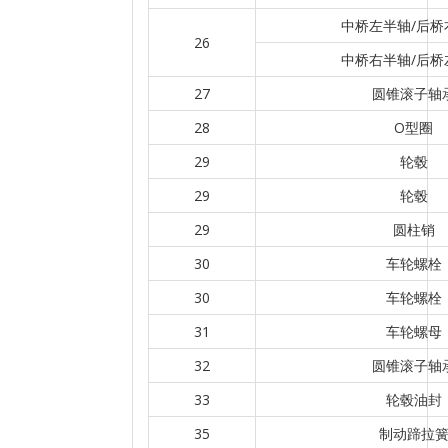
中桥左半轴/后桥
26
中桥右半轴/后桥
27
圆锥滚子轴
28
O型圈
29
轮毂
29
轮毂
29
圆柱销
30
车轮螺栓
30
车轮螺栓
31
车轮螺母
32
圆锥滚子轴
33
轮毂油封
35
制动蹄拉