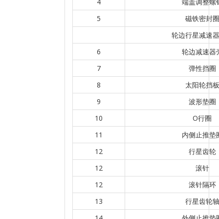
4
端盖调整螺
5
磁铁密封
轮边行星减速
6
轮边减速器
7
弹性挡圈
8
太阳轮挡
9
波形垫圈
10
O行圈
11
内侧止推垫
12
行星齿轮
12
滚针
12
滚针隔环
13
行星齿轮
14
外侧止推垫