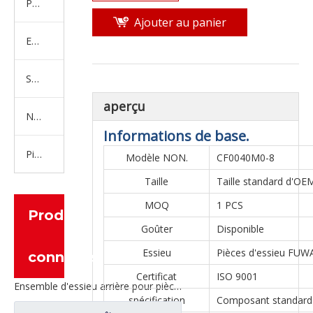
Produits en caoutchouc
Ajouter au panier
Embrayage Série
Série de bras de réglage
aperçu
Nouvelles pièces de camion d'énergie
Informations de base.
Pièces de moteur
Modèle NON.
CF0040M0-8
Taille
Taille standard d'OE
MOQ
1 PCS
Produits
Goûter
Disponible
Essieu
Pièces d'essieu FUW
connexes
Certificat
ISO 9001
Ensemble d'essieu arrière pour pièces de rechange AH71131550536 de camion de Sinotruk Steyr
spécification
Composant standard