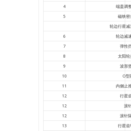
4
端盖调
5
磁铁密
轮边行星减
6
轮边减
7
弹性
8
太阳轮
9
波形
10
O型
11
内侧止
12
行星
12
滚
12
滚针
13
行星齿