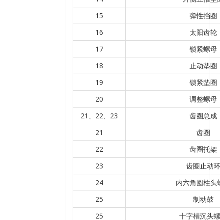
15
弹性挡圈
16
太阳齿轮
17
锁紧螺母
18
止动垫圈
19
锁紧垫圈
20
调整螺母
21、22、23
齿圈总成
21
齿圈
22
齿圈托架
23
齿圈止动
24
内六角圆柱头
25
制动鼓
25
十字槽沉头