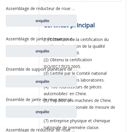
Assemblage de réducteur de roue pour pièces de rechange Pengxiang Benz F02C W2405011F02C
enquête
Certificat principal
Assemblage de jante de roue pour pièces de camion Foton Auman HFF2405054CK2BZ
(1) Obtention de la certification du
système de gestion de la qualité
enquête
ISO/TS16949:2009.
(2) Obtenu la certification
ISO/IEC17025:2005.
Ensemble de support planétaire de jante de roue pour pièces de rechange FAW Jiefang 2405035-DP128
(3) Certifié par le Comité national
d'accréditation des laboratoires.
enquête
(4) '100 fournisseurs de pièces
automobiles' en Chine.
Ensemble de jante de roue pour pièces de camion Foton Auman HFF2405054CK2BZ-1
(5) Top 500 des machines de Chine.
(6) Entreprise nationale de mesure de
enquête
première classe.
(7) entreprise physique et chimique
nationale de première classe.
Assemblage de réducteur de roue de haute qualité pour pièces de rechange FAW Aowei 2405035-A6E