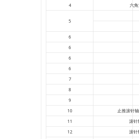
4
六角
5
6
6
6
6
7
8
9
10
止推滚针轴承
11
滚针轴
12
滚针轴