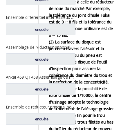
1/3 supérieure à celle du réducteur
de roue du marché.Par exemple,
la tolérance du joint d'huile Fukai
Ensemble différentiel inter-essieux pour pièces de rechange de camion FAW Jiefang 475 2507055-K5H
est de 0 ~ 8 fils et la tolérance du
réducteur de roue ordinaire est de
enquête
0 ~ 15 fils.
(2) La surface du disque est
Assemblage de réducteur principal d'essieu moyen pour pièces de rechange de camion Sinotruk Steyr HOWO HC16 AZ7121320745 AZ9231320745
percée à travers l'alésoir et la
position du trou du pneu est
enquête
vérifiée avec le disque de l'outil
d'inspection pour assurer la
cohérence du diamètre du trou et
Ankai 459 QT458 Assemblage de réducteur principal d'essieu moyen pour pièces de rechange de camion Foton Auman HFF2502200CK2MC
la perfection de la concentricité.
(3) Afin d'éviter la possibilité de
enquête
fuite d'huile de 1/10000, le centre
d'usinage adopte la technologie
Ensemble de réducteur principal pour pièces de rechange de camion à essieu moyen FAW Jiefang 2502010AA6E
de traitement de l'alésage grossier
et de l'alésage fin pour le trou
enquête
d'arbre ;Les 10 trous filetés au bas
du boîtier du réducteur de moyeu