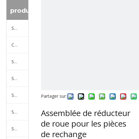
produit
Série de camions Sinotruk
Camion Shacman Série
Série de camions SAIC-lveco Hongyan
Série de camions Foton Auman
Série de camions FAW Jiefang
Partager sur:
Assemblée de réducteur
Série de camions Dongfeng
de roue pour les pièces
Série de camions North Benz Beiben
de rechange