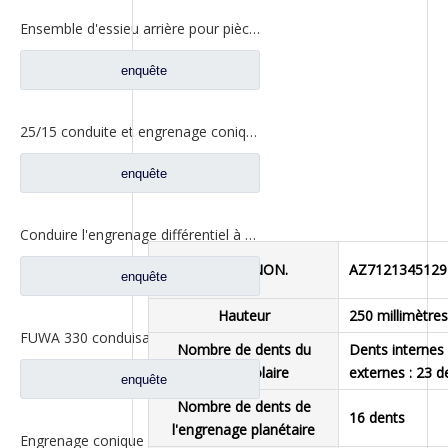
Ensemble d'essieu arrière pour pièces de rechange AH71131550536 de camion de Sinotruk Steyr
enquête
25/15 conduite et engrenage conique entraîné pour pièces de camion à essieu Foton Qingte QT205D3-2402020 QT205D3-2402026
enquête
Conduire l'engrenage différentiel à engrenage cylindrique pour les pièces de rechange AZ9981320130 de camion d'essieu de Sinotruk HOWO AC16
Modèle NON.
AZ7121345129
enquête
Hauteur
250 millimètres
FUWA 330 conduisant la vitesse cylindrique pour les pièces de rechange CD0043M0-9 de camion de Ford
Nombre de dents du
Dents internes 
pignon solaire
externes : 23 d
enquête
Nombre de dents de
16 dents
l'engrenage planétaire
Engrenage conique 25/17 pour pièce de rechange QT205D0-2402026 de camion d'essieu de Foton Qingte