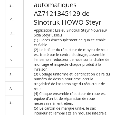
automatiques
Série de camions américains, européens et japonais
AZ7121345129 de
Pièces de rechange de machines d'ingénierie de camion minier
Sinotruk HOWO Steyr
Application : Essieu Sinotruk Steyr Nouveau/
D'autres séries de camions
Sida Steyr Essieu
(1) Pièces d'accouplement de qualité stable
et fiable.
Produits d'essieux
(2) Le boîtier du réducteur de moyeu de roue
est traité par le centre d'usinage, assemble
l'ensemble réducteur de roue sur la chaîne de
Produits de support de châssis
montage et inspecte chaque produit à la
livraison.
(3) Codage uniforme et identification claire du
Série de suspension équilibrée
numéro de dessin pour améliorer la
traçabilité de l'assemblage du réducteur de
Amortisseur Série
roue.
(4) Chaque ensemble réducteur de roue est
équipé d'un kit de réparation de roue
Système de direction
nécessaire à l'entretien.
(5) Le carton de marque unifié, le sac
intérieur et l'emballage en mousse intégrale,