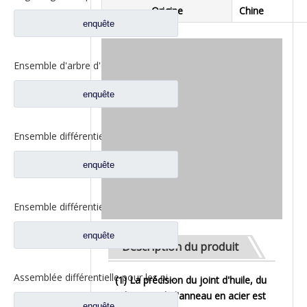
Origine
Chine
enquête
Ensemble d'arbre d'entrée d'assemblage différentiel pour pièces de rechange de camion Sinotruk HOWO AC16 AZ9981320436
enquête
Ensemble différentiel pour pièces de rechange 81.35100.6593 de camion d'HOMME de Shacman Delong
enquête
Ensemble différentiel d'assemblage d'arbre d'entrée pour pièces de rechange de camion SAIC-Iveco Hongyan 5801271495
enquête
Description du produit
Assemblée différentielle pour les pièces de rechange QT440SH0-2510050 de camion d'Auman Qingte 440 QT440
(1) La précision du joint d'huile, du
robinet et de l'anneau en acier est
enquête