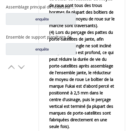
de roue sont tous des trous
Assemblage principal de réducteur pour les pièces de rechange résistantes de camion d'axe moyen du nord BENZ BEIBEN
borgnes (la plupart des boîtiers de
réducteur de moyeu de roue sur le
enquête
marché sont traversants).
(4) Lors du perçage des pattes du
Ensemble de support planétaire de jante de roue pour pièces de rechange de camion automatique Sinotruk HOWO Steyr AZ9231340329
porte-satellites de jante, afin
d'éviter que l'angle ne soit incliné
enquête
lorsque le trou est profond, ce qui
peut réduire la durée de vie du
porte-satellites après assemblage
de l'ensemble jante, le réducteur
de moyeu de roue Le boîtier de la
marque Fukai est d'abord percé et
positionné à 2,5 mm dans le
centre d'usinage, puis le perçage
vertical est terminé (la plupart des
marques de porte-satellites sont
fabriquées directement en une
seule fois).