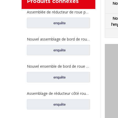
Produits connexes
No
Assemblée de réducteur de roue pour les pièces de rechange 2405-5801824432 de camion de Saic Hongyan H8B
No
enquête
l'en
Nouvel assemblage de bord de roue AC16 pour pièces de camion automatique Sinotruk HOWO AZ9981340370
enquête
Nouvel ensemble de bord de roue AC16 pour pièces de camion automatique Sinotruk HOWO AZ7129340070
enquête
Assemblage de réducteur côté roue pour Shacman Delong F3000 Hande Man essieu pièces de rechange 81.35114.6113
enquête