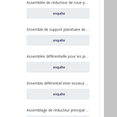
Assemblée de réducteur de roue pour les pièces de rechange automatiques AZ7121345129 de Sinotruk HOWO Steyr
enquête
Ensemble de support planétaire de jante de roue pour pièces de rechange de camion automatique Sinotruk HOWO Steyr AZ9231340329
enquête
Assemblée différentielle pour les pièces de rechange QT440SH0-2510050 de camion d'Auman Qingte 440 QT440
enquête
Ensemble différentiel inter-essieux pour pièces de rechange de camion FAW Jiefang 475 2507055-K5H
enquête
Assemblage de réducteur principal d'essieu moyen pour pièces de rechange de camion Sinotruk Steyr HOWO HC16 AZ7121320745 AZ9231320745