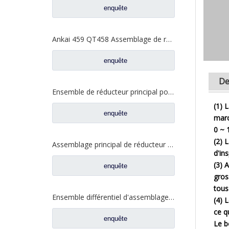
enquête
Ankai 459 QT458 Assemblage de réducteur principal d'essieu moyen pour pièces de rechange de camion Foton Auman HFF2502200CK2MC
enquête
De
Ensemble de réducteur principal pour pièces de rechange de camion à essieu moyen FAW Jiefang 2502010AA6E
(1) 
enquête
marc
0 ~ 1
(2) 
Assemblage principal de réducteur pour les pièces de rechange résistantes de camion d'axe moyen du nord BENZ BEIBEN
d'in
(3) 
enquête
gros
tous
Ensemble différentiel d'assemblage de réducteur principal FUWA 470 pour pièces de rechange de camion Ford XSR-470 XST-26-470
(4) 
ce q
enquête
Le b