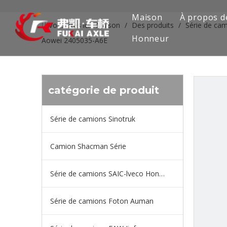
Maison
À propos d
Vous êtes ici:
Maison
/
Des produits
/
Série de ca
Honneur
Aowei 2405035-A6E
catégorie de produit
Série de camions Sinotruk
Camion Shacman Série
Série de camions SAIC-lveco Hongyan
Série de camions Foton Auman