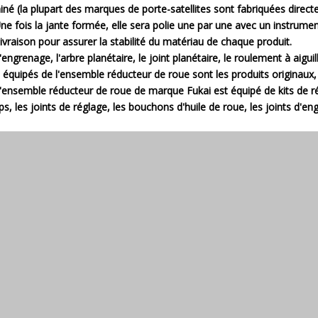
iné (la plupart des marques de porte-satellites sont fabriquées direct
Une fois la jante formée, elle sera polie une par une avec un instrum
 livraison pour assurer la stabilité du matériau de chaque produit.
'engrenage, l'arbre planétaire, le joint planétaire, le roulement à aiguill
 équipés de l'ensemble réducteur de roue sont les produits originaux, 
L'ensemble réducteur de roue de marque Fukai est équipé de kits de rép
lips, les joints de réglage, les bouchons d'huile de roue, les joints d'en