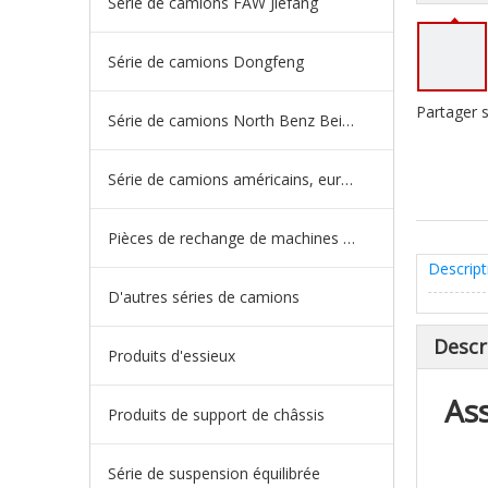
Série de camions FAW Jiefang
Série de camions Dongfeng
Partager s
Série de camions North Benz Beiben
Série de camions américains, européens et japonais
Pièces de rechange de machines d'ingénierie de camion minier
Descript
D'autres séries de camions
Descr
Produits d'essieux
As
Produits de support de châssis
Série de suspension équilibrée