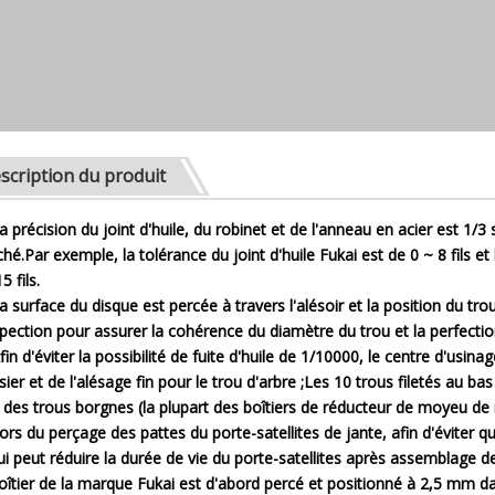
scription du produit
La précision du joint d'huile, du robinet et de l'anneau en acier est 1/
hé.Par exemple, la tolérance du joint d'huile Fukai est de 0 ~ 8 fils et
5 fils.
La surface du disque est percée à travers l'alésoir et la position du trou
spection pour assurer la cohérence du diamètre du trou et la perfection
Afin d'éviter la possibilité de fuite d'huile de 1/10000, le centre d'usi
sier et de l'alésage fin pour le trou d'arbre ;Les 10 trous filetés au 
 des trous borgnes (la plupart des boîtiers de réducteur de moyeu de 
Lors du perçage des pattes du porte-satellites de jante, afin d'éviter qu
ui peut réduire la durée de vie du porte-satellites après assemblage 
oîtier de la marque Fukai est d'abord percé et positionné à 2,5 mm dan