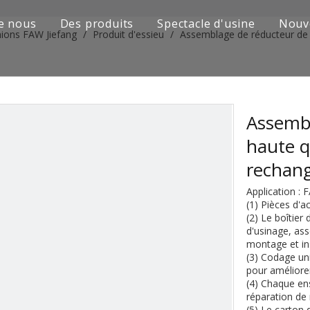
e nous
Des produits
Spectacle d'usine
Nouv
mions FAW Jiefang
/
Produit d'essieu
/
Assemblage de réducteur de 
Série de camions Sinotruk
Camion Shacman Série
Série de camions SAIC-lveco Hongyan
Assembl
haute q
Série de camions Foton Auman
rechan
Série de camions FAW Jiefang
Application :
(1) Pièces d'a
Série de camions Dongfeng
(2) Le boîtier
d'usinage, as
Série de camions européens et japonais
montage et ins
(3) Codage uni
pour améliorer
Pièces de rechange de machines d'ingénierie
(4) Chaque en
réparation de 
D'autres séries de camions
(5) Le carton 