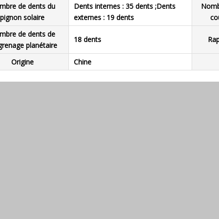
mbre de dents du
Dents internes : 35 dents ;Dents
Nombr
pignon solaire
externes : 19 dents
co
mbre de dents de
18 dents
Rap
grenage planétaire
Origine
Chine