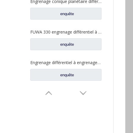
Engrenage conique planétaire différentiel FUWA FUWA 330 pour pièces de rechange de camion Ford CF0041M0-9
enquête
FUWA 330 engrenage différentiel à demi-arbre arrière pour pièces de rechange de camion Ford CE0041A0-6
enquête
Engrenage différentiel à engrenage cylindrique entraîné par FUWA 330 pour pièces de rechange de camion Ford CD0044M0-0
enquête