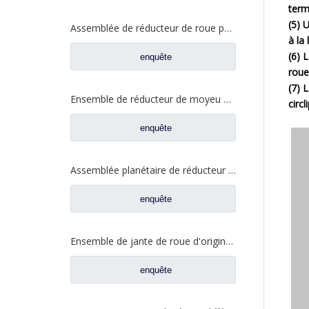
term
(5) 
Assemblée de réducteur de roue pour les pièces de rechange AZ9981340370 de camion de Sinotruk HOWO AC16
à la
(6) L
enquête
roue
(7) 
Ensemble de réducteur de moyeu de roue pour pièces de rechange de camion SAIC-Iveco Hongyan H8B 2405-5801824432
circ
enquête
Assemblée planétaire de réducteur pour les pièces de rechange A463500609 du nord de camion de BENZ Beiben
enquête
Ensemble de jante de roue d'origine pour pièces de rechange de camion automatique FAW Aowei 2405035-AOE
enquête