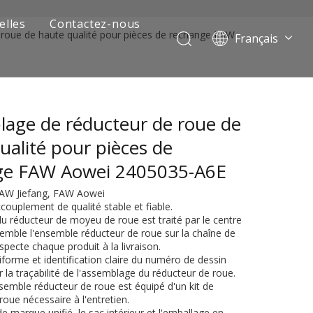
elles
Contactez-nous
roue de haute qualité pour pièces de rechange FAW
Français
Português
Pусский
العربية
age de réducteur de roue de
Español
English
ualité pour pièces de
ge FAW Aowei 2405035-A6E
 FAW Jiefang, FAW Aowei
ccouplement de qualité stable et fiable.
 du réducteur de moyeu de roue est traité par le centre
semble l'ensemble réducteur de roue sur la chaîne de
pecte chaque produit à la livraison.
forme et identification claire du numéro de dessin
 la traçabilité de l'assemblage du réducteur de roue.
 de camion minier
semble réducteur de roue est équipé d'un kit de
roue nécessaire à l'entretien.
de marque unifié, le sac intérieur et l'emballage en