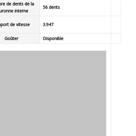
e de dents de la
56 dents
uronne interne
port de vitesse
3.947
Goûter
Disponible