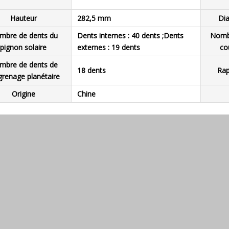
Hauteur
282,5 mm
Dia
mbre de dents du
Dents internes : 40 dents ;Dents
Nombr
pignon solaire
externes : 19 dents
co
mbre de dents de
18 dents
Rap
grenage planétaire
Origine
Chine