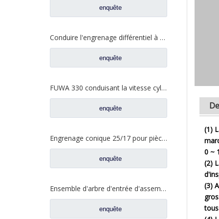
enquête
Conduire l'engrenage différentiel à engrenage cylindrique pour les pièces de rechange AZ9981320130 de camion d'essieu de Sinotruk HOWO AC16
enquête
FUWA 330 conduisant la vitesse cylindrique pour les pièces de rechange CD0043M0-9 de camion de Ford
De
enquête
(1) 
Engrenage conique 25/17 pour pièce de rechange QT205D0-2402026 de camion d'essieu de Foton Qingte
marc
0 ~ 1
enquête
(2) 
d'in
(3) 
Ensemble d'arbre d'entrée d'assemblage différentiel pour pièces de rechange de camion Sinotruk HOWO AC16 AZ9981320436
gros
tous
enquête