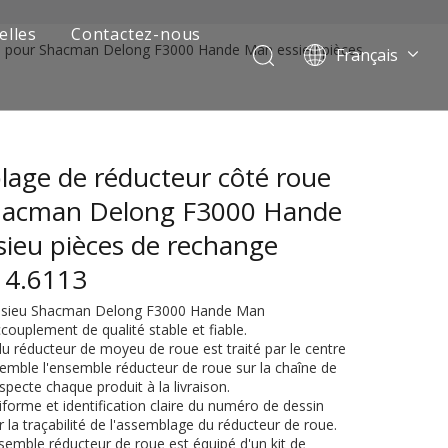
elles
Contactez-nous
e pour Shacman Delong F3000 Hande Man essieu pièces
Français
Português
Pусский
العربية
age de réducteur côté roue
Español
English
hacman Delong F3000 Hande
ieu pièces de rechange
14.6113
 Essieu Shacman Delong F3000 Hande Man
ccouplement de qualité stable et fiable.
 du réducteur de moyeu de roue est traité par le centre
semble l'ensemble réducteur de roue sur la chaîne de
pecte chaque produit à la livraison.
 de camion minier
forme et identification claire du numéro de dessin
 la traçabilité de l'assemblage du réducteur de roue.
semble réducteur de roue est équipé d'un kit de