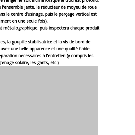
e l'angle ne soit incliné lorsque le trou est profond,
de l'ensemble jante, le réducteur de moyeu de roue
s le centre d'usinage, puis le perçage vertical est
ement en une seule fois).
ent métallographique, puis inspectera chaque produit
es, la goupille stabilisatrice et la vis de bord de
avec une belle apparence et une qualité fiable.
aration nécessaires à l'entretien (y compris les
grenage solaire, les gants, etc.)