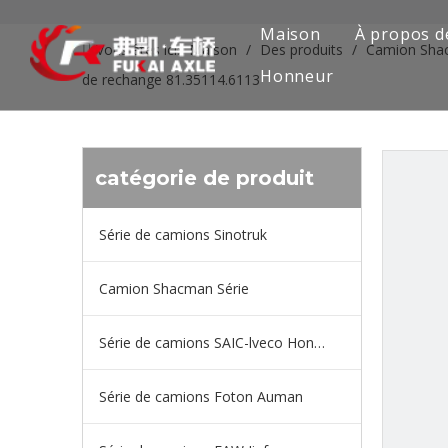
Maison
À propos d
Vous êtes ici:
Maison
/
Des produits
/
Camion Sha
Honneur
de rechange 81.35114.6113
catégorie de produit
Série de camions Sinotruk
Camion Shacman Série
Série de camions SAIC-lveco Hongyan
Série de camions Foton Auman