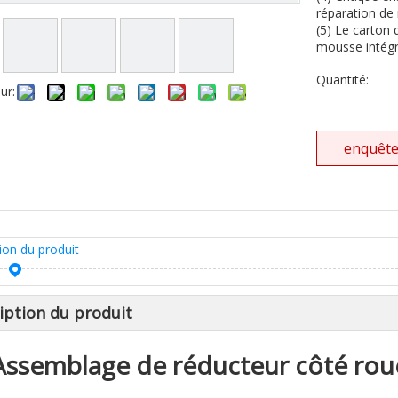
réparation de 
(5) Le carton 
mousse intégra
Quantité:
ur:
enquêt
ion du produit
iption du produit
Assemblage de réducteur côté ro