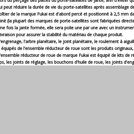
Lors du perçage des pattes du porte-satellites de jante, afin d'éviter qu
ui peut réduire la durée de vie du porte-satellites après assemblage 
oîtier de la marque Fukai est d'abord percé et positionné à 2,5 mm dan
iné (la plupart des marques de porte-satellites sont fabriquées direct
Une fois la jante formée, elle sera polie une par une avec un instrum
 livraison pour assurer la stabilité du matériau de chaque produit.
'engrenage, l'arbre planétaire, le joint planétaire, le roulement à aiguill
 équipés de l'ensemble réducteur de roue sont les produits originaux, 
L'ensemble réducteur de roue de marque Fukai est équipé de kits de rép
lips, les joints de réglage, les bouchons d'huile de roue, les joints d'en