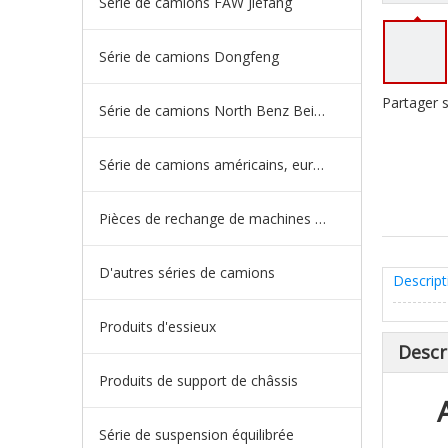
Série de camions FAW Jiefang
Série de camions Dongfeng
Partager s
Série de camions North Benz Beiben
Série de camions américains, européens et japonais
Pièces de rechange de machines d'ingénierie de camion minier
D'autres séries de camions
Descript
Produits d'essieux
Descr
Produits de support de châssis
Série de suspension équilibrée