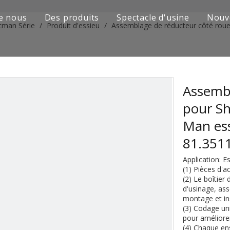
e nous
Des produits
Spectacle d'usine
Nouv
cman Série
/
Produit d'essieu
/
Assemblage de réducteur côté rou
Série de camions Sinotruk
Camion Shacman Série
Série de camions SAIC-lveco Hongyan
Assembl
pour S
Série de camions Foton Auman
Man ess
Série de camions FAW Jiefang
81.351
Série de camions Dongfeng
Application:
(1) Pièces d'a
Série de camions européens et japonais
(2) Le boîtier
d'usinage, as
montage et ins
Pièces de rechange de machines d'ingénierie
(3) Codage uni
pour améliorer
D'autres séries de camions
(4) Chaque en