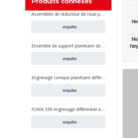
Produits connexes
Assemblée de réducteur de roue pour les pièces de rechange automatiques AZ7121345129 de Sinotruk HOWO Steyr
No
enquête
No
Ensemble de support planétaire de jante de roue pour pièces de rechange de camion automatique Sinotruk HOWO Steyr AZ9231340329
l'en
enquête
Engrenage conique planétaire différentiel FUWA FUWA 330 pour pièces de rechange de camion Ford CF0041M0-9
enquête
FUWA 330 engrenage différentiel à demi-arbre arrière pour pièces de rechange de camion Ford CE0041A0-6
enquête