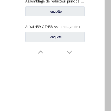
Assemblage de réducteur principal d'essieu moyen pour pièces de rechange de camion Sinotruk Steyr HOWO HC16 AZ7121320745 AZ9231320745
enquête
Ankai 459 QT458 Assemblage de réducteur principal d'essieu moyen pour pièces de rechange de camion Foton Auman HFF2502200CK2MC
enquête