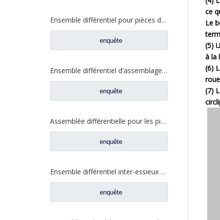
(4) 
ce q
Ensemble différentiel pour pièces de rechange 81.35100.6593 de camion d'HOMME de Shacman Delong
Le b
term
enquête
(5) 
à la
(6) L
Ensemble différentiel d'assemblage d'arbre d'entrée pour pièces de rechange de camion SAIC-Iveco Hongyan 5801271495
roue
(7) 
enquête
circ
Assemblée différentielle pour les pièces de rechange QT440SH0-2510050 de camion d'Auman Qingte 440 QT440
enquête
Ensemble différentiel inter-essieux pour pièces de rechange de camion FAW Jiefang 475 2507055-K5H
enquête