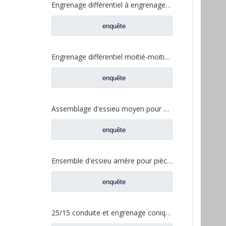
Engrenage différentiel à engrenage cylindrique entraîné par FUWA 330 pour pièces de rechange de camion Ford CD0044M0-0
enquête
Engrenage différentiel moitié-moitié pour pièces de rechange CE0042M0-9 de camion de Ford FUWA 330
enquête
Assemblage d'essieu moyen pour pièces de rechange de camion Sinotruk HOWO AH71131540128 AZ9231320745
enquête
Ensemble d'essieu arrière pour pièces de rechange AH71131550536 de camion de Sinotruk Steyr
enquête
25/15 conduite et engrenage conique entraîné pour pièces de camion à essieu Foton Qingte QT205D3-2402020 QT205D3-2402026