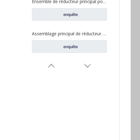
Ensemble de réducteur principal pour pièces de rechange de camion à essieu moyen FAW Jiefang 2502010AA6E
enquête
Assemblage principal de réducteur pour les pièces de rechange résistantes de camion d'axe moyen du nord BENZ BEIBEN
enquête