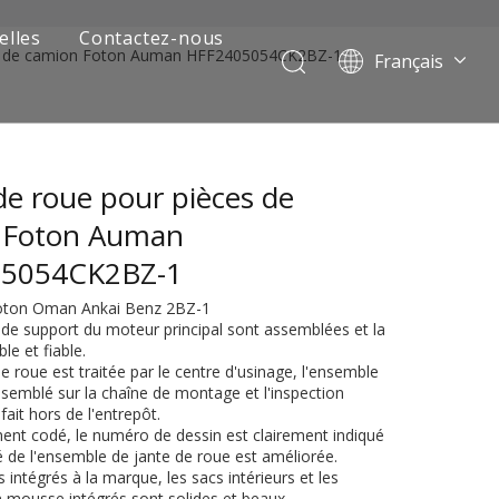
elles
Contactez-nous
es de camion Foton Auman HFF2405054CK2BZ-1
Français
Português
Pусский
العربية
e roue pour pièces de
Español
English
 Foton Auman
05054CK2BZ-1
Foton Oman Ankai Benz 2BZ-1
 de support du moteur principal sont assemblées et la
ble et fiable.
e roue est traitée par le centre d'usinage, l'ensemble
ssemblé sur la chaîne de montage et l'inspection
 fait hors de l'entrepôt.
ent codé, le numéro de dessin est clairement indiqué
 de camion minier
ité de l'ensemble de jante de roue est améliorée.
s intégrés à la marque, les sacs intérieurs et les
 mousse intégrés sont solides et beaux.