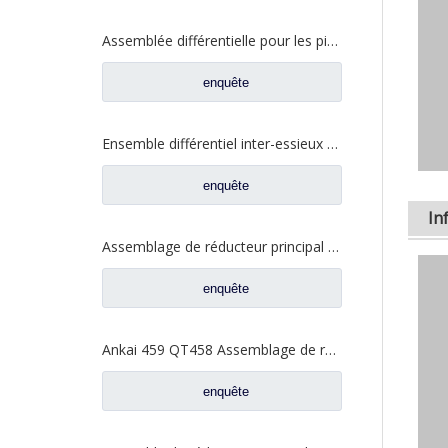
Assemblée différentielle pour les pièces de rechange QT440SH0-2510050 de camion d'Auman Qingte 440 QT440
enquête
Ensemble différentiel inter-essieux pour pièces de rechange de camion FAW Jiefang 475 2507055-K5H
enquête
In
Assemblage de réducteur principal d'essieu moyen pour pièces de rechange de camion Sinotruk Steyr HOWO HC16 AZ7121320745 AZ9231320745
enquête
Ankai 459 QT458 Assemblage de réducteur principal d'essieu moyen pour pièces de rechange de camion Foton Auman HFF2502200CK2MC
enquête