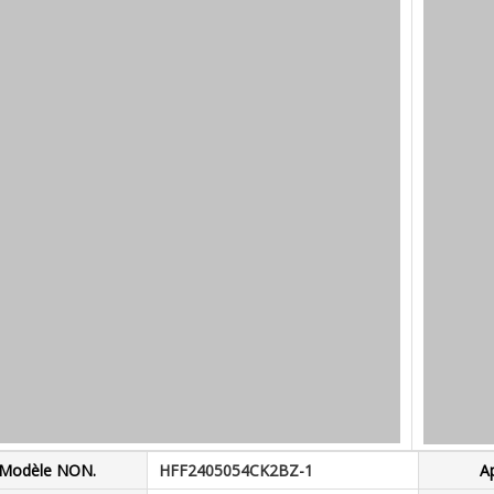
Modèle NON.
HFF2405054CK2BZ-1
Ap