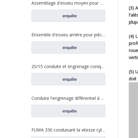
Assemblage d'essieu moyen pour pièces de rechange de camion Sinotruk HOWO AH71131540128 AZ9231320745
(3) 
l'al
enquête
plup
Ensemble d'essieu arrière pour pièces de rechange AH71131550536 de camion de Sinotruk Steyr
(4) 
prof
enquête
roue
vert
25/15 conduite et engrenage conique entraîné pour pièces de camion à essieu Foton Qingte QT205D3-2402020 QT205D3-2402026
(5) 
doit
enquête
Conduire l'engrenage différentiel à engrenage cylindrique pour les pièces de rechange AZ9981320130 de camion d'essieu de Sinotruk HOWO AC16
enquête
FUWA 330 conduisant la vitesse cylindrique pour les pièces de rechange CD0043M0-9 de camion de Ford