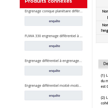
Produits connexes
Engrenage conique planétaire différentiel FUWA FUWA 330 pour pièces de rechange de camion Ford CF0041M0-9
Nom
enquête
Nom
l'en
FUWA 330 engrenage différentiel à demi-arbre arrière pour pièces de rechange de camion Ford CE0041A0-6
enquête
Engrenage différentiel à engrenage cylindrique entraîné par FUWA 330 pour pièces de rechange de camion Ford CD0044M0-0
De
enquête
(1) 
du m
Engrenage différentiel moitié-moitié pour pièces de rechange CE0042M0-9 de camion de Ford FUWA 330
est 0
enquête
(2) 
cohé