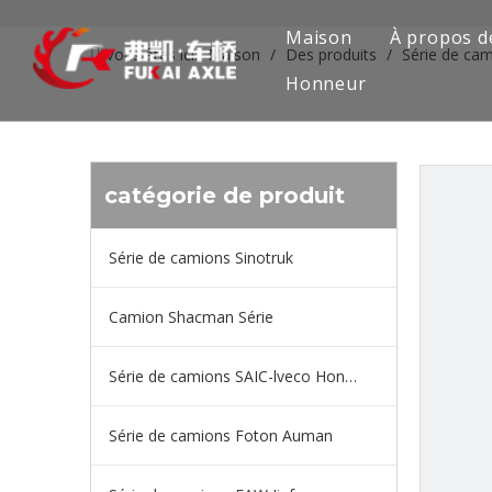
Maison
À propos d
Vous êtes ici:
Maison
/
Des produits
/
Série de ca
Honneur
catégorie de produit
Série de camions Sinotruk
Camion Shacman Série
Série de camions SAIC-lveco Hongyan
Série de camions Foton Auman