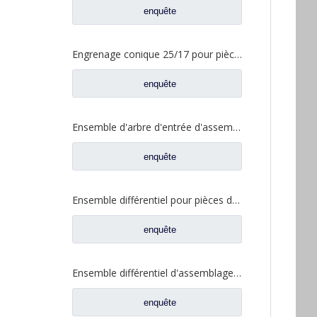
enquête
Engrenage conique 25/17 pour pièce de rechange QT205D0-2402026 de camion d'essieu de Foton Qingte
enquête
Ensemble d'arbre d'entrée d'assemblage différentiel pour pièces de rechange de camion Sinotruk HOWO AC16 AZ9981320436
enquête
Ensemble différentiel pour pièces de rechange 81.35100.6593 de camion d'HOMME de Shacman Delong
enquête
Ensemble différentiel d'assemblage d'arbre d'entrée pour pièces de rechange de camion SAIC-Iveco Hongyan 5801271495
enquête