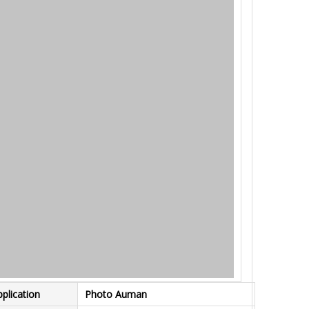
plication
Photo Auman