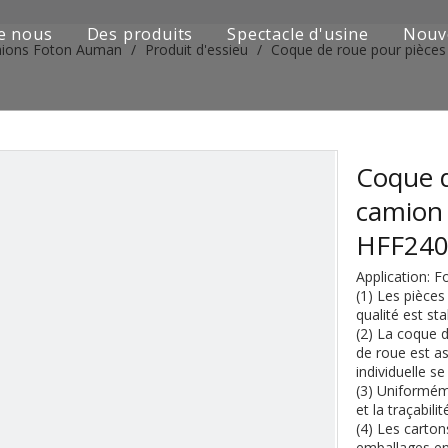
e nous
Des produits
Spectacle d'usine
Nouv
mions Foton Auman
/
Produit d'essieu
/
Coque de roue pour pièc
Série de camions Sinotruk
Camion Shacman Série
Série de camions SAIC-lveco Hongyan
Coque d
camion
Série de camions Foton Auman
HFF24
Série de camions FAW Jiefang
Application: 
(1) Les pièces
Série de camions Dongfeng
qualité est sta
(2) La coque d
Série de camions européens et japonais
de roue est a
individuelle se
(3) Uniformém
Pièces de rechange de machines d'ingénierie
et la traçabil
(4) Les carton
D'autres séries de camions
emballages en