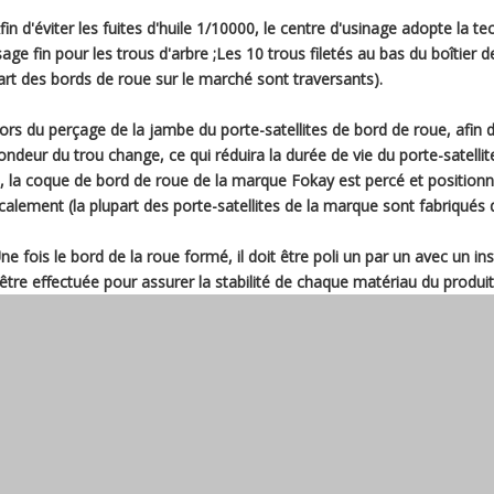
Afin d'éviter les fuites d'huile 1/10000, le centre d'usinage adopte la t
ésage fin pour les trous d'arbre ;Les 10 trous filetés au bas du boîtier
art des bords de roue sur le marché sont traversants).
Lors du perçage de la jambe du porte-satellites de bord de roue, afin d'
ondeur du trou change, ce qui réduira la durée de vie du porte-satell
, la coque de bord de roue de la marque Fokay est percé et position
icalement (la plupart des porte-satellites de la marque sont fabriqués 
Une fois le bord de la roue formé, il doit être poli un par un avec un i
 être effectuée pour assurer la stabilité de chaque matériau du produit