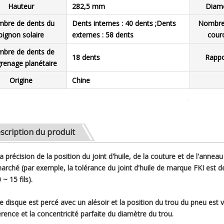
Hauteur
282,5 mm
Diamè
bre de dents du
Dents internes : 40 dents ;Dents
Nombre 
pignon solaire
externes : 58 dents
cour
bre de dents de
18 dents
Rappo
grenage planétaire
Origine
Chine
scription du produit
La précision de la position du joint d'huile, de la couture et de l'annea
arché (par exemple, la tolérance du joint d'huile de marque FKI est d
 ~ 15 fils).
Le disque est percé avec un alésoir et la position du trou du pneu est 
rence et la concentricité parfaite du diamètre du trou.