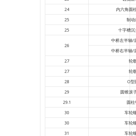
24
内六角圆
25
制动
25
十字槽沉
中桥左半轴/
26
中桥右半轴/
27
轮
27
轮
28
O型
29
圆锥滚
29.1
圆柱
30
车轮
30
车轮
31
车轮