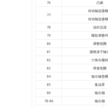
76
凸缘
传动轴连接
77
传动轴连接
78
油封总成
79
螺纹调整
80
调整垫圈
81
圆锥滚子轴
82
六角头螺
83
弹簧垫圈
84
输出轴垫
85
集油罩
86
输出轴
78-86
输出轴