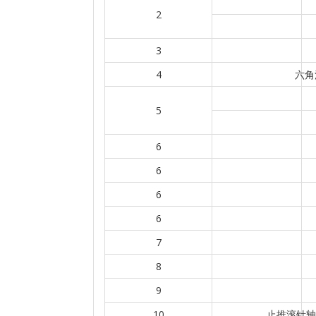
2
3
4
六角
5
6
6
6
6
7
8
9
10
止推滚针轴承