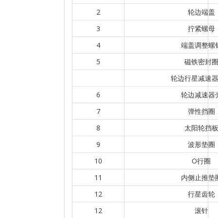
2
轮边端盖
3
拧紧螺母
4
端盖调整螺
5
磁铁密封
轮边行星减速
6
轮边减速器
7
弹性挡圈
8
太阳轮挡
9
波形垫圈
10
O行圈
11
内侧止推垫
12
行星齿轮
12
滚针