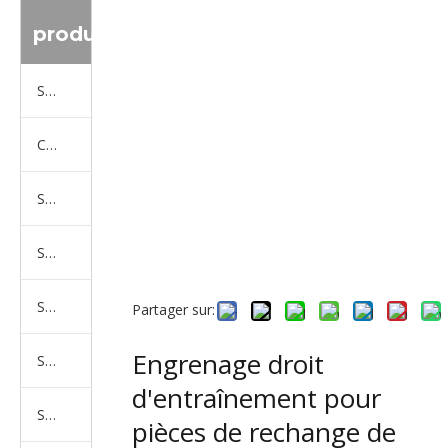
produit
Série de camions Sinotruk
Camion Shacman Série
Série de camions SAIC-lveco Hongyan
Série de camions Foton Auman
Série de camions FAW Jiefang
Partager sur:
Engrenage droit
Série de camions Dongfeng
d'entraînement pour
Série de camions North Benz Beiben
pièces de rechange de