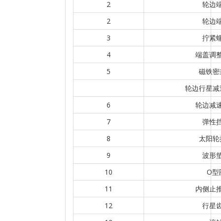
2
轮边
2
轮边
3
拧紧
4
端盖调
5
磁铁密
轮边行星减
6
轮边减
7
弹性
8
太阳轮
9
波形
10
O型
11
内侧止
12
行星