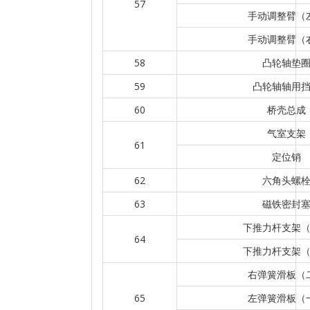
57
手动调整臂（
手动调整臂（
58
凸轮轴垫
59
凸轮轴轴用
60
桥壳总成
气室支架
61
定位销
62
六角头螺
63
磁铁密封
下推力杆支架
64
下推力杆支架
右弹簧滑板（
65
左弹簧滑板（