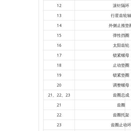
12
滚针隔环
13
行星齿轮
14
外侧止推垫
15
弹性挡圈
16
太阳齿轮
17
锁紧螺母
18
止动垫圈
19
锁紧垫圈
20
调整螺母
21、22、23
齿圈总成
21
齿圈
22
齿圈托架
23
齿圈止动