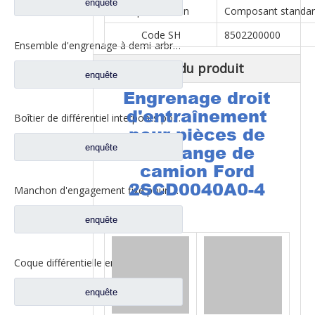
enquête
spécification
Composant standa
Code SH
8502200000
Ensemble d'engrenage à demi-arbre arrière pour pièces de rechange de camion Ford CD0041A0-6
Description du produit
enquête
Engrenage droit
d'entraînement
Boîtier de différentiel interponts pour pièces de camion Fuwa AY0412M0-8
pour pièces de
enquête
rechange de
camion Ford
2SCD0040A0-4
Manchon d'engagement fixe pour pièces de rechange de camion Ford 2SBF0052M0-0
enquête
Coque différentielle entre les essieux pour pièces de camion Fuwa AZ0042M0-8
enquête