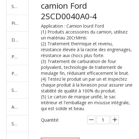
camion Ford
Série de camions américains, européens et japonais
2SCD0040A0-4
Pièces de rechange de machines d'ingénierie de camion minier
Application : Camion lourd Ford
(1) Produits accessoires du camion, utilisez
un matériau 20CrMmti.
D'autres séries de camions
(2) Traitement thermique et revenu,
résistance élevée à la racine des engrenages,
résistance aux chocs plus forte.
Produits d'essieux
(3) Traitement de carburation de four
polyvalent, technologie de traitement de
meulage fin, réduisant efficacement le bruit.
Produits de support de châssis
(4) Testez le produit un par un et inspectez
chaque produit à la livraison pour assurer une
Série de suspension équilibrée
stabilité de qualité à 100% du produit.
(5) Le carton de marque unifié, le sac
intérieur et l'emballage en mousse intégrale,
Amortisseur Série
qui est solide et beau.
Quantité:
Système de direction