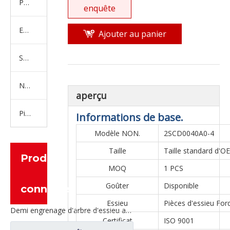
Produits en caoutchouc
enquête
Embrayage Série
Ajouter au panier
Série de bras de réglage
Nouvelles pièces de camion d'énergie
aperçu
Pièces de moteur
Informations de base.
Modèle NON.
2SCD0040A0-4
Taille
Taille standard d'O
Produits
MOQ
1 PCS
Goûter
Disponible
connexes
Essieu
Pièces d'essieu For
Demi engrenage d'arbre d'essieu arrière pour pièces de rechange de camion Ford CE0402M0-9
Certificat
ISO 9001