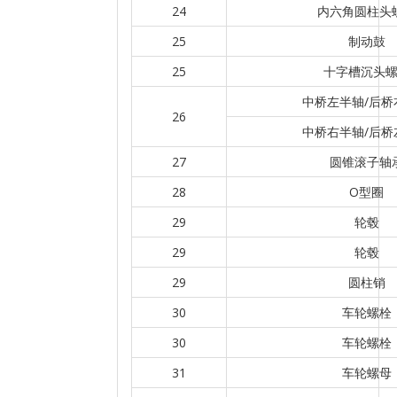
24
内六角圆柱头
25
制动鼓
25
十字槽沉头
中桥左半轴/后桥
26
中桥右半轴/后桥
27
圆锥滚子轴
28
O型圈
29
轮毂
29
轮毂
29
圆柱销
30
车轮螺栓
30
车轮螺栓
31
车轮螺母