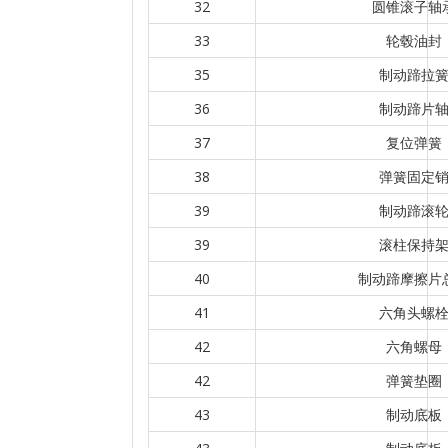
32
圆锥滚子轴
33
轮毂油封
35
制动蹄拉
36
制动蹄片
37
复位弹簧
38
弹簧固定
39
制动蹄滚
39
滚柱保持
40
制动蹄摩擦片
41
六角头螺
42
六角螺母
42
弹簧垫圈
43
制动底板