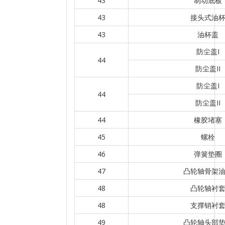
43
制动底板
43
接头式油
43
油杯盖
防尘盖I
44
防尘盖II
防尘盖I
44
防尘盖II
44
橡胶堵塞
45
螺栓
46
弹簧垫圈
47
凸轮轴骨架
48
凸轮轴衬
48
支撑销衬
49
凸轮轴头部