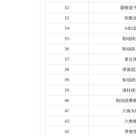
32
圆锥滚
33
轮毂
34
ABS
35
制动蹄
36
制动蹄
37
复位
38
弹簧固
39
制动蹄
39
滚柱保
40
制动蹄摩
41
六角头
42
六角
42
弹簧