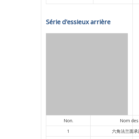
Série d'essieux arrière
Non.
Nom des 
1
六角法兰面承