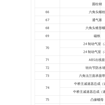
圆柱销
66
六角头螺
67
通气塞
68
六角头锥形
69
磁铁
24 制动气室
70
24 制动气室
71
ABS出线套
72
转向节防水
73
六角法兰面承面
中桥主减速器总成（速
74
中桥主减速器总成（速比
75
凸缘螺母