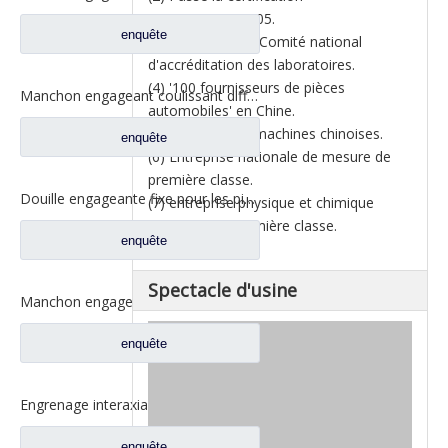
ISO/IEC17025:2005.
enquête
(3) Certifié par le Comité national
d'accréditation des laboratoires.
(4) '100 fournisseurs de pièces
Manchon engageant coulissant différentiel pour les pièces de rechange 2SBF0051M0-9 de camion de Ford d'axe de Fuwa 470
automobiles' en Chine.
(5) Top 500 des machines chinoises.
enquête
(6) Entreprise nationale de mesure de
première classe.
Douille engageante fixe pour les pièces de rechange 2SBF0050M0-8 de camion de Ford d'axe de Fuwa 470
(7) entreprise physique et chimique
nationale de première classe.
enquête
Spectacle d'usine
Manchon engageant coulissant pour les pièces de rechange BF0047M0-4 de camion de Ford d'axe de Fuwa 330
enquête
Engrenage interaxial planétaire pour pièces d'essieu arrière Fuhua CF0040M0-8
enquête