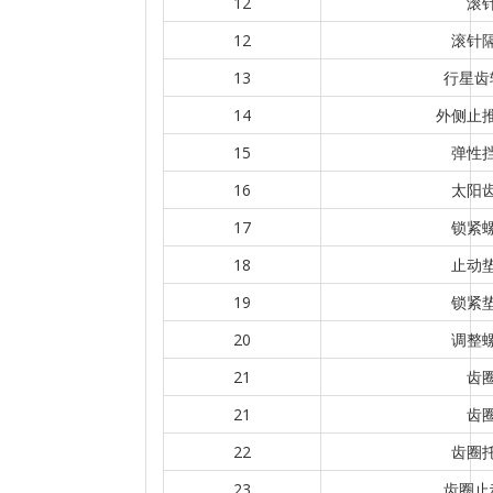
12
滚
12
滚针
13
行星齿
14
外侧止
15
弹性
16
太阳
17
锁紧
18
止动
19
锁紧
20
调整
21
齿
21
齿
22
齿圈
23
齿圈止