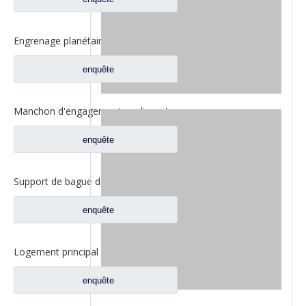
Engrenage planétaire Fuwa 420 pour pièces de camion Fuwa CF0401M0-9
enquête
Manchon d'engagement coulissant inter-essieux pour pièces de rechange de camion à essieux Fuwa 330 BF0044M0-1
enquête
Support de bague de vitesse intérieure Fuwa 330 pour pièces de rechange de camion Fuwa 330 essieu Ford FC0040M0-8
enquête
Logement principal de réducteur pour pour les pièces de rechange 2SBA0001A0-7 de camion de Ford d'axe de Fuwa
enquête