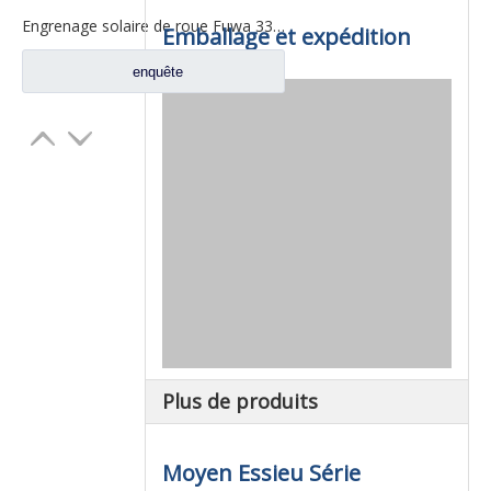
Engrenage solaire de roue Fuwa 330 pour pièces de camion Fuwa BN0407B0-3
Emballage et expédition
enquête
Plus de produits
Moyen Essieu Série