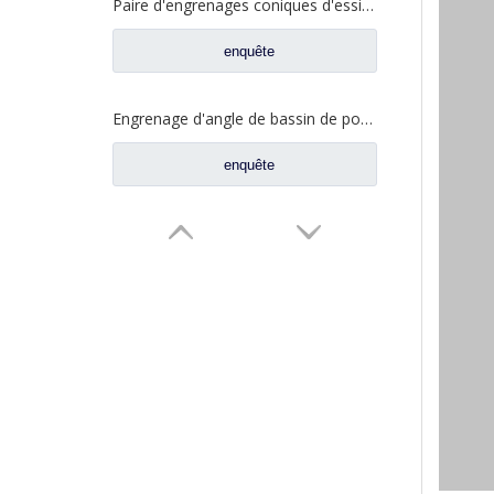
Paire d'engrenages coniques d'essieu moyen 28/21 pour pièces de rechange de camion FAW Jiefang d'essieu A0E 2502036/037-A0E
enquête
Engrenage d'angle de bassin de pont moyen pour pièces de rechange Shamcan DelongTruck 81.35199.6587
enquête