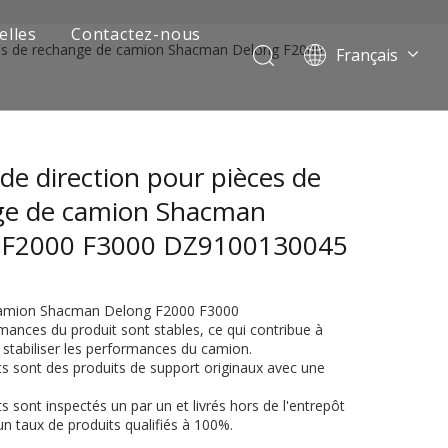
elles
Contactez-nous
ces de rechange de camion Shacman Delong F2000
Français
Português
Pусский
العربية
e direction pour pièces de
Español
English
ge de camion Shacman
 F2000 F3000 DZ9100130045
 Camion Shacman Delong F2000 F3000
mances du produit sont stables, ce qui contribue à
 stabiliser les performances du camion.
ts sont des produits de support originaux avec une
 de camion minier
ts sont inspectés un par un et livrés hors de l'entrepôt
un taux de produits qualifiés à 100%.