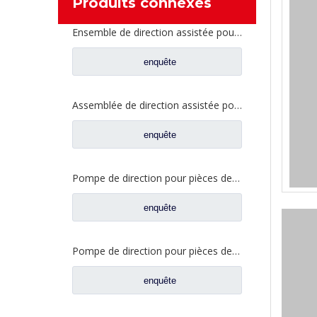
Produits connexes
Ensemble de direction assistée pour pièces de rechange 8098957111 de camion de Sinotruk Howo
enquête
Assemblée de direction assistée pour les pièces de rechange WG8780478228 de camion de Sinotruk Howo
enquête
Pompe de direction pour pièces de rechange de camion Sinotruk Howo WG99314761371
enquête
Pompe de direction pour pièces de rechange de camion Sinotruk Howo WG9731471220
enquête