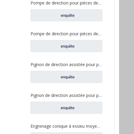
Pompe de direction pour pièces de rechange de camion Sinotruk Howo WG9619470080
enquête
Pompe de direction pour pièces de rechange de camion Sinotruk Howo WG9719470037
enquête
Pignon de direction assistée pour pièces de rechange de camion Shacman Delong F2000 F3000 DZ95259470095
enquête
Pignon de direction assistée pour pièces de rechange de camion Shacman Delong DZ9325470085
enquête
Engrenage conique à essieu moyen 24/29 pour pièces de rechange de camion Ankai & BENZ Foton Auman HFF2502044/45CK2BZ