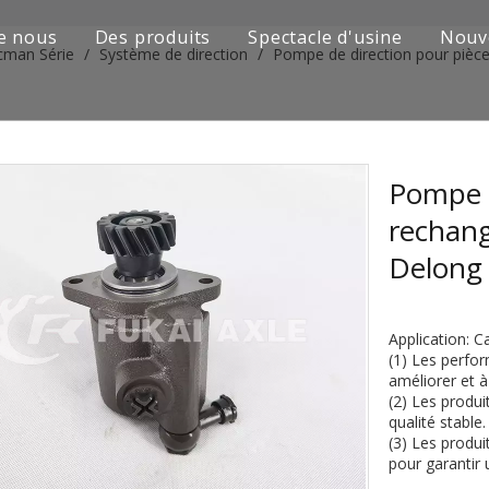
e nous
Des produits
Spectacle d'usine
Nouv
cman Série
/
Système de direction
/
Pompe de direction pour piè
Série de camions Sinotruk
Camion Shacman Série
Série de camions SAIC-lveco Hongyan
Pompe d
rechan
Série de camions Foton Auman
Delong
Série de camions FAW Jiefang
Série de camions Dongfeng
Application:
(1) Les perfor
Série de camions européens et japonais
améliorer et à
(2) Les produi
qualité stable.
Pièces de rechange de machines d'ingénierie
(3) Les produi
pour garantir 
D'autres séries de camions