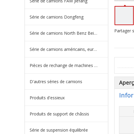
Série de camions FAW Jiefang
Série de camions Dongfeng
Partager s
Série de camions North Benz Beiben
Série de camions américains, européens et japonais
Pièces de rechange de machines d'ingénierie de camion minier
D'autres séries de camions
Aper
Infor
Produits d'essieux
Produits de support de châssis
Série de suspension équilibrée