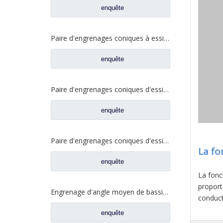
enquête
Paire d'engrenages coniques à essieu moyen 27/18 pour pièces de rechange de camion Ankai & BENZ Foton Auman HFF2502040/41CK1BZ
enquête
Paire d'engrenages coniques d'essieu arrière 21/28 pour pièces de rechange de camion Ankai & BENZ Foton Auman HFF2402038/39CK1BZ
enquête
Paire d'engrenages coniques d'essieu arrière 18/27 pour pièces de rechange de camion Ankai & BENZ Foton Auman HFF2402040/41CK1BZ
La fo
enquête
La fonc
proport
Engrenage d'angle moyen de bassin de pont pour les pièces de rechange 42104456 de camion de SAIC Hongyan
conduct
enquête