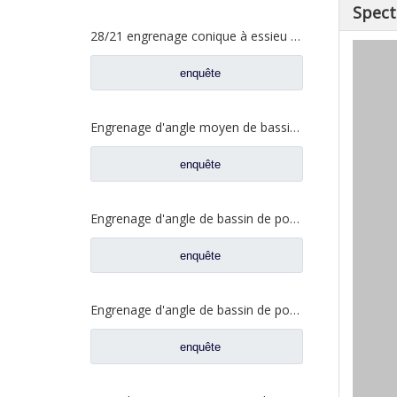
Spect
28/21 engrenage conique à essieu moyen pour essieu Ankai essieu Benz Foton Auman pièces de rechange de camion HFF2502038/39CK1BZ
enquête
Engrenage d'angle moyen de bassin de pont pour les pièces de rechange 5801845742 de camion de SAIC Hongyan
enquête
Engrenage d'angle de bassin de pont moyen pour pièces de rechange Shamcan DelongTruck 81.35199.6535
enquête
Engrenage d'angle de bassin de pont arrière pour pièces de rechange Shamcan DelongTruck 81.35199.6554
enquête