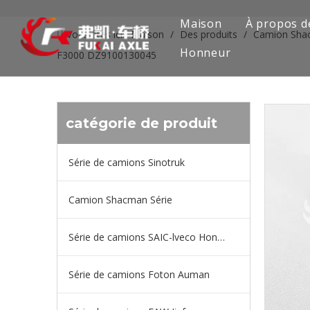
Maison
À propos d
Vous êtes ici:
Maison
/
Des produits
/
Camion Sha
Honneur
F3000 DZ9100130045
catégorie de produit
Série de camions Sinotruk
Camion Shacman Série
Série de camions SAIC-lveco Hongyan
Série de camions Foton Auman