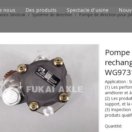
e nous
Des produits
Spectacle d'usine
Nouv
ions Sinotruk
/
Système de direction
/
Pompe de direction pour p
Série de camions Sinotruk
Camion Shacman Série
Série de camions SAIC-lveco Hongyan
Pompe d
rechan
Série de camions Foton Auman
WG973
Série de camions FAW Jiefang
Application :
(1) Les perfor
Série de camions Dongfeng
améliorer et à
(2) Les produit
Série de camions européens et japonais
support, et la 
(3) Inspection
produits qualif
Pièces de rechange de machines d'ingénierie
Quantité:
D'autres séries de camions