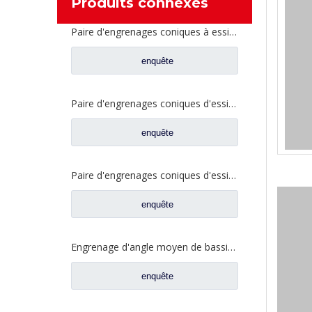
Produits connexes
Paire d'engrenages coniques à essieu moyen 27/18 pour pièces de rechange de camion Ankai & BENZ Foton Auman HFF2502040/41CK1BZ
enquête
Paire d'engrenages coniques d'essieu arrière 21/28 pour pièces de rechange de camion Ankai & BENZ Foton Auman HFF2402038/39CK1BZ
enquête
Paire d'engrenages coniques d'essieu arrière 18/27 pour pièces de rechange de camion Ankai & BENZ Foton Auman HFF2402040/41CK1BZ
enquête
Engrenage d'angle moyen de bassin de pont pour les pièces de rechange 42104456 de camion de SAIC Hongyan
enquête