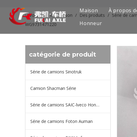
Maison
À propos d
Vous êtes ici:
Maison
/
Des produits
/
Série de cam
Honneur
WG9731471220
catégorie de produit
Série de camions Sinotruk
Camion Shacman Série
Série de camions SAIC-lveco Hongyan
Série de camions Foton Auman