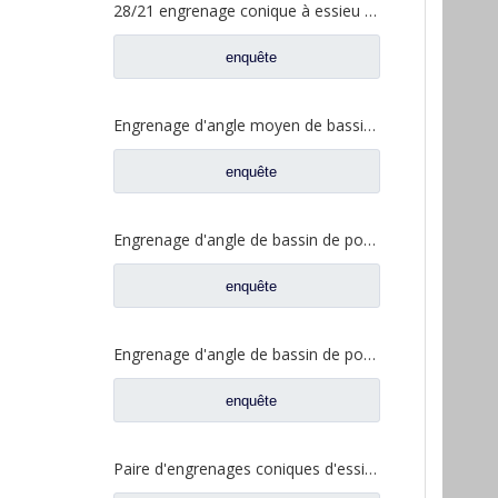
28/21 engrenage conique à essieu moyen pour essieu Ankai essieu Benz Foton Auman pièces de rechange de camion HFF2502038/39CK1BZ
enquête
Engrenage d'angle moyen de bassin de pont pour les pièces de rechange 5801845742 de camion de SAIC Hongyan
enquête
Engrenage d'angle de bassin de pont moyen pour pièces de rechange Shamcan DelongTruck 81.35199.6535
enquête
Engrenage d'angle de bassin de pont arrière pour pièces de rechange Shamcan DelongTruck 81.35199.6554
enquête
Paire d'engrenages coniques d'essieu moyen 28/21 pour pièces de rechange de camion FAW Jiefang d'essieu A0E 2502036/037-A0E