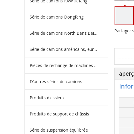
Série de camions FAW Jiefang
Série de camions Dongfeng
Partager s
Série de camions North Benz Beiben
Série de camions américains, européens et japonais
Pièces de rechange de machines d'ingénierie de camion minier
aperç
D'autres séries de camions
Infor
Produits d'essieux
Produits de support de châssis
Série de suspension équilibrée