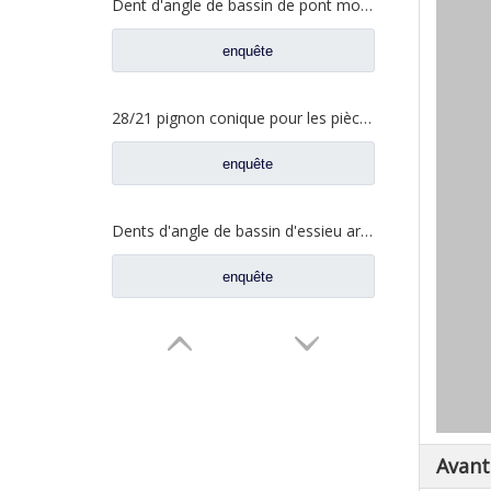
Dent d'angle de bassin de pont moyen pour pièces de rechange AZ9981320154 de camion de Sinotruk Howo AC16
enquête
28/21 pignon conique pour les pièces de rechange A3463502939 du nord de camion de Benz Beiben
enquête
Dents d'angle de bassin d'essieu arrière pour pièces de rechange AZ9981320157 de camion de Sinotruk Howo AC16
enquête
Avant