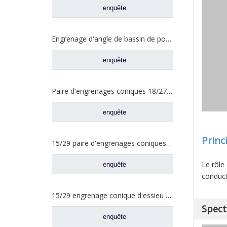
enquête
Engrenage d'angle de bassin de pont moyen pour pièces de rechange Shamcan DelongTruck 81.35199.6587
enquête
Paire d'engrenages coniques 18/27 pour pièces de rechange 2502ZHS1827-025/026 de camion de levage en T de l'essieu Dena Dongfeng
enquête
Princ
15/29 paire d'engrenages coniques à essieu moyen pour Ankai & Benz essieu Foton Auman nord Benz Beiben camion pièces de rechange A3463535310
Le rôle 
enquête
conduct
15/29 engrenage conique d'essieu arrière pour Ankai & Benz essieu Foton Auman nord Benz Beiben camion pièces de rechange 24.02.101
Spect
enquête