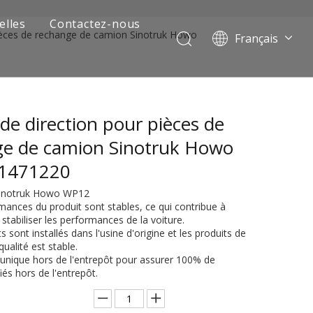
elles
Contactez-nous
ièces de rechange de camion Sinotruk Howo
Français
Português
Pусский
العربية
e direction pour pièces de
Español
English
ge de camion Sinotruk Howo
1471220
 Sinotruk Howo WP12
mances du produit sont stables, ce qui contribue à
 stabiliser les performances de la voiture.
s sont installés dans l'usine d'origine et les produits de
qualité est stable.
 unique hors de l'entrepôt pour assurer 100% de
iés hors de l'entrepôt.
 de camion minier