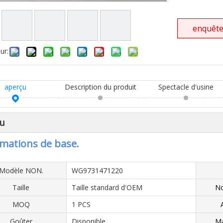
enquêt
ur:
aperçu
Description du produit
Spectacle d'usine
u
mations de base.
Modèle NON.
WG9731471220
Taille
Taille standard d'OEM
No
MOQ
1 PCS
Goûter
Disponible
Ma