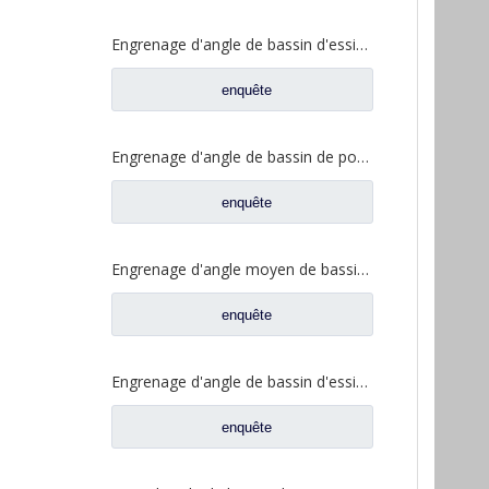
Engrenage d'angle de bassin d'essieu arrière pour pièces de rechange Shamcan AulongTruck 81.35199.6532
enquête
Engrenage d'angle de bassin de pont moyen pour pièces de rechange DZ9112320689 de Shamcan AulongTruck
enquête
Engrenage d'angle moyen de bassin de pont pour les pièces de rechange WG7121320252 de camion de Sinotruk Steyr
enquête
Engrenage d'angle de bassin d'essieu arrière pour pièces de rechange de camion Sinotruk Steyr 199012320177
enquête