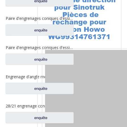
enquête
pour Sinotruk
Pièces de
Paire d'engrenages coniques d'essieu arrière 21/28 pour pièces de rechange de camion Ankai & BENZ Foton Auman HFF2402038/39CK1BZ
rechange pour
camion Howo
enquête
WG99314761371
Paire d'engrenages coniques d'essieu arrière 18/27 pour pièces de rechange de camion Ankai & BENZ Foton Auman HFF2402040/41CK1BZ
enquête
Engrenage d'angle moyen de bassin de pont pour les pièces de rechange 42104456 de camion de SAIC Hongyan
enquête
28/21 engrenage conique à essieu moyen pour essieu Ankai essieu Benz Foton Auman pièces de rechange de camion HFF2502038/39CK1BZ
enquête