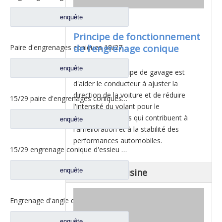
enquête
Principe de fonctionnement
de l'engrenage conique
Paire d'engrenages coniques 18/27 pour pièces de rechange 2502ZHS1827-025/026 de camion de levage en T de l'essieu Dena Dongfeng
enquête
Le rôle de la pompe de gavage est
d'aider le conducteur à ajuster la
direction de la voiture et de réduire
15/29 paire d'engrenages coniques à essieu moyen pour Ankai & Benz essieu Foton Auman nord Benz Beiben camion pièces de rechange A3463535310
l'intensité du volant pour le
conducteur.Pièces qui contribuent à
enquête
l'amélioration et à la stabilité des
performances automobiles.
15/29 engrenage conique d'essieu arrière pour Ankai & Benz essieu Foton Auman nord Benz Beiben camion pièces de rechange 24.02.101
enquête
Spectacle d'usine
Engrenage d'angle de bassin d'essieu arrière pour pièces de rechange Shamcan AulongTruck 81.35199.6532
enquête