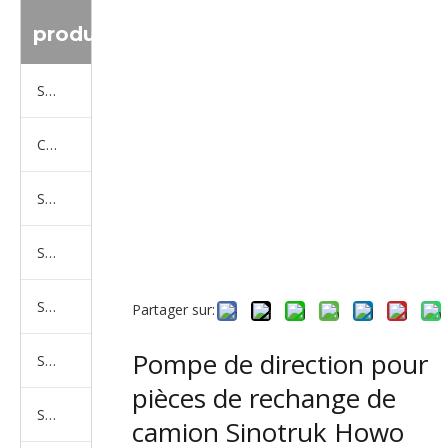
produit
Série de camions Sinotruk
Camion Shacman Série
Série de camions SAIC-lveco Hongyan
Série de camions Foton Auman
Série de camions FAW Jiefang
Partager sur:
Pompe de direction pour
Série de camions Dongfeng
pièces de rechange de
Série de camions North Benz Beiben
camion Sinotruk Howo