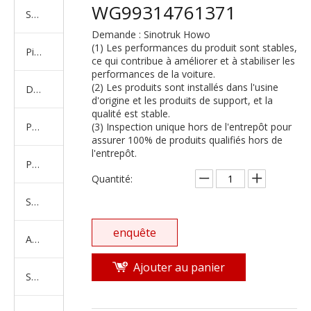
WG99314761371
Série de camions américains, européens et japonais
Demande : Sinotruk Howo
(1) Les performances du produit sont stables,
Pièces de rechange de machines d'ingénierie de camion minier
ce qui contribue à améliorer et à stabiliser les
performances de la voiture.
(2) Les produits sont installés dans l'usine
D'autres séries de camions
d'origine et les produits de support, et la
qualité est stable.
Produits d'essieux
(3) Inspection unique hors de l'entrepôt pour
assurer 100% de produits qualifiés hors de
l'entrepôt.
Produits de support de châssis
Quantité:
Série de suspension équilibrée
enquête
Amortisseur Série
Ajouter au panier
Système de direction