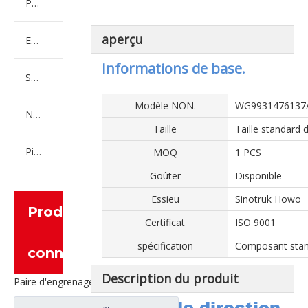
Produits en caoutchouc
aperçu
Embrayage Série
Informations de base.
Série de bras de réglage
Modèle NON.
WG9931476137
Nouvelles pièces de camion d'énergie
Taille
Taille standard
Pièces de moteur
MOQ
1 PCS
Goûter
Disponible
Essieu
Sinotruk Howo
Produits
Certificat
ISO 9001
spécification
Composant sta
connexes
Description du produit
Paire d'engrenages coniques à essieu moyen 27/18 pour pièces de rechange de camion Ankai & BENZ Foton Auman HFF2502040/41CK1BZ
Pompe de direction