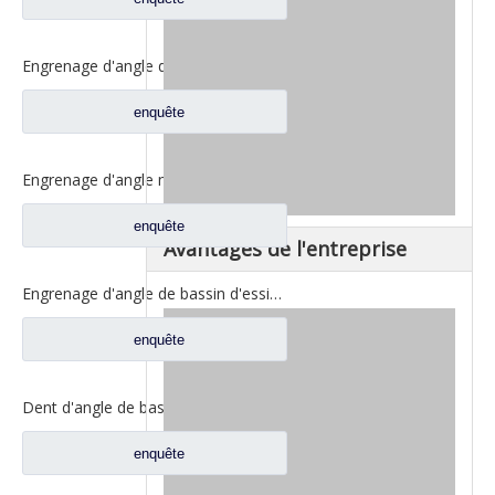
Engrenage d'angle de bassin de pont moyen pour pièces de rechange DZ9112320689 de Shamcan AulongTruck
enquête
Engrenage d'angle moyen de bassin de pont pour les pièces de rechange WG7121320252 de camion de Sinotruk Steyr
enquête
Avantages de l'entreprise
Engrenage d'angle de bassin d'essieu arrière pour pièces de rechange de camion Sinotruk Steyr 199012320177
enquête
Dent d'angle de bassin de pont moyen pour pièces de rechange AZ9981320154 de camion de Sinotruk Howo AC16
enquête