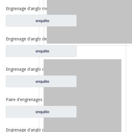
Engrenage d'angle moyen de bassin de pont pour les pièces de rechange 5801845742 de camion de SAIC Hongyan
enquête
Engrenage d'angle de bassin de pont moyen pour pièces de rechange Shamcan DelongTruck 81.35199.6535
enquête
Engrenage d'angle de bassin de pont arrière pour pièces de rechange Shamcan DelongTruck 81.35199.6554
enquête
Paire d'engrenages coniques d'essieu moyen 28/21 pour pièces de rechange de camion FAW Jiefang d'essieu A0E 2502036/037-A0E
enquête
Engrenage d'angle de bassin de pont moyen pour pièces de rechange Shamcan DelongTruck 81.35199.6587