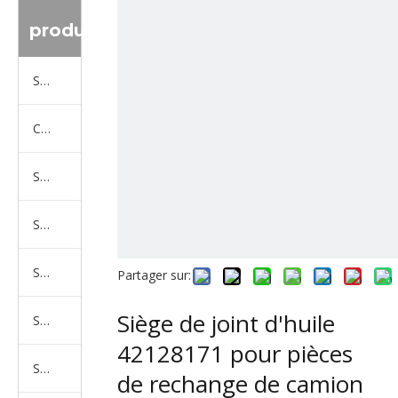
produit
Série de camions Sinotruk
Camion Shacman Série
Série de camions SAIC-lveco Hongyan
Série de camions Foton Auman
Série de camions FAW Jiefang
Partager sur:
Siège de joint d'huile
Série de camions Dongfeng
42128171 pour pièces
Série de camions North Benz Beiben
de rechange de camion