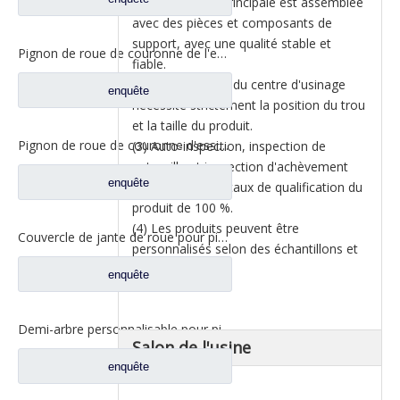
(1) La machine principale est assemblée
avec des pièces et composants de
support, avec une qualité stable et
Pignon de roue de couronne de l'essieu arrière 21/34, pour pièces de rechange Iveco Trcuk 42103081/42114597
fiable.
(2) Le traitement du centre d'usinage
enquête
nécessite strictement la position du trou
et la taille du produit.
Pignon de roue de couronne d'essieu arrière 19/33 pour pièces de rechange Iveco Trcuk
(3) Auto-inspection, inspection de
patrouille et inspection d'achèvement
enquête
pour garantir un taux de qualification du
produit de 100 %.
(4) Les produits peuvent être
Couvercle de jante de roue pour pièces de rechange de camion à benne Iveco 42118921
personnalisés selon des échantillons et
des dessins.
enquête
Demi-arbre personnalisable pour pièces de rechange de camion Iveco L=1215mm 42118097
Salon de l'usine
enquête