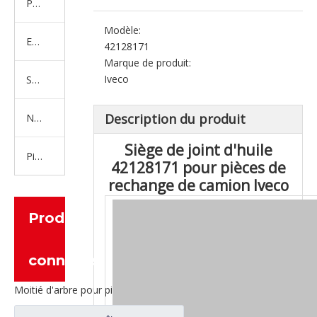
Produits en caoutchouc
Modèle:
Embrayage Série
42128171
Marque de produit:
Iveco
Série de bras de réglage
Description du produit
Nouvelles pièces de camion d'énergie
Siège de joint d'huile
Pièces de moteur
42128171 pour pièces de
rechange de camion Iveco
Produits
connexes
Moitié d'arbre pour pièces d'essieu de camion Iveco 42103391