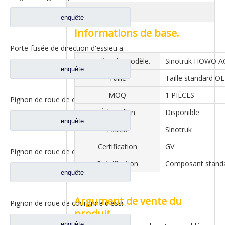
Aperçu
enquête
Informations de base.
Porte-fusée de direction d'essieu avant d'usine pour pièces de rechange de camion Iveco 42103346
Numéro de modèle.
Sinotruk HOWO A
enquête
Taille
Taille standard O
MOQ
1 PIÈCES
Pignon de roue de couronne d'essieu arrière 28/37, pour pièces de rechange Iveco Trcuk 42104449/42129197/42487937
Échantillon
Disponible
enquête
Essieu
Sinotruk
Certification
GV
Pignon de roue de couronne d'essieu central 27/32, pour pièces de rechange Iveco Trcuk 42127675/42129181/5801765231
Spécification
Composant stand
enquête
Argument de vente du
Pignon de roue de couronne d'essieu arrière 24/35, pour pièces de rechange Iveco Trcuk 42104455/42487941
produit
enquête