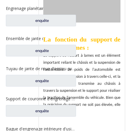
Engrenage planétaire d'essieu avant pour pièces d'essieu avant de camion Iveco 42102436
enquête
La
fonction du
Ensemble de jante de roue pour pièces d'essieu avant de camion Iveco
support de
ressort à lames
:
enquête
Le support de ressort à lames est un élément
important reliant le châssis et la suspension de
Tuyau de jante de roue d'essieu avant pour pièces d'essieu de camion Iveco 42115163
l'automobile. Le poids de l'automobile est
transmis à la suspension à travers celle-ci, et la
enquête
force motrice est transmise au châssis à
travers la suspension et le support pour réaliser
la traction de l'ensemble du véhicule. Bien que
Support de couronne d'engrenage de support de moyeu pour pièces de rechange de camion Iveco 42115021
la précision du support ne soit pas élevée, elle
enquête
joue un grand rôle.
Bague d'engrenage intérieure d'usine de Chine pour pièces d'essieu de camion Iveco 42102438