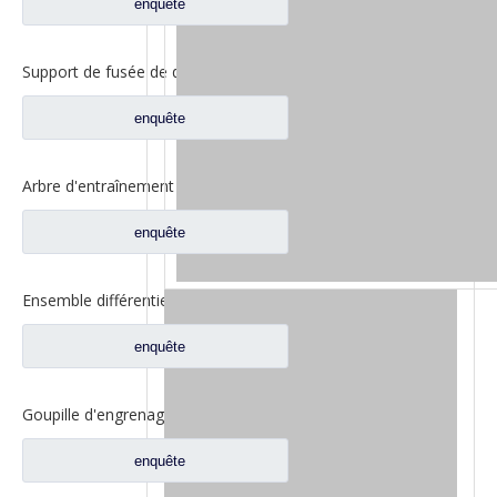
enquête
Support de fusée de direction pour pièces d'essieu de camion Iveco 42103348
enquête
Arbre d'entraînement d'essieu de haute qualité, arbre d'hélice à Double Joint pour camion Iveco, pièces de rechange 42103392/42117340
enquête
Ensemble différentiel inter-roues de l'essieu avant pour pièces d'essieu de camion Iveco
enquête
Goupille d'engrenage planétaire d'essieu avant pour pièces d'essieu avant de camion Iveco 42102462
enquête