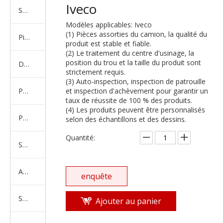
Iveco
Série de camions américains, européens et japonais
Modèles applicables: Iveco
(1) Pièces assorties du camion, la qualité du
Pièces de rechange de machines d'ingénierie de camion minier
produit est stable et fiable.
(2) Le traitement du centre d'usinage, la
position du trou et la taille du produit sont
D'autres séries de camions
strictement requis.
(3) Auto-inspection, inspection de patrouille
Produits d'essieux
et inspection d'achèvement pour garantir un
taux de réussite de 100 % des produits.
(4) Les produits peuvent être personnalisés
Produits de support de châssis
selon des échantillons et des dessins.
Quantité:
Série de suspension équilibrée
Amortisseur Série
enquête
Système de direction
Ajouter au panier