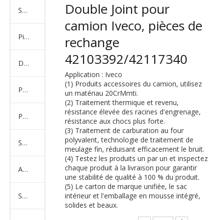
Double Joint pour
Série de camions américains, européens et japonais
camion Iveco, pièces de
Pièces de rechange de machines d'ingénierie de camion minier
rechange
42103392/42117340
D'autres séries de camions
Application : Iveco
(1) Produits accessoires du camion, utilisez
Produits d'essieux
un matériau 20CrMmti.
(2) Traitement thermique et revenu,
résistance élevée des racines d'engrenage,
Produits de support de châssis
résistance aux chocs plus forte.
(3) Traitement de carburation au four
polyvalent, technologie de traitement de
Série de suspension équilibrée
meulage fin, réduisant efficacement le bruit.
(4) Testez les produits un par un et inspectez
chaque produit à la livraison pour garantir
Amortisseur Série
une stabilité de qualité à 100 % du produit.
(5) Le carton de marque unifiée, le sac
Système de direction
intérieur et l'emballage en mousse intégré,
solides et beaux.