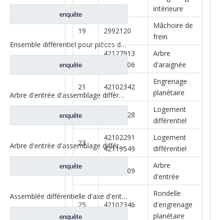
intérieure
enquête
Mâchoire de
19
2992120
frein
Ensemble différentiel pour pièces de rechange de camion Dongfeng 2510ZHS01-410
42127913
Arbre
20
42102306
d'araignée
enquête
Engrenage
21
42102342
planétaire
Arbre d'entrée d'assemblage différentiel pour pièces de rechange de camion à essieu Saic Hongyan Genlyon H6A WS2510C201/3 2510-0110
Logement
22
42101828
enquête
différentiel
42102291
Logement
23
Arbre d'entrée d'assemblage différentiel pour pièces de rechange de camion à essieu Saic Hongyan Genlyon H6A WS2510C201/3 2510-0110
42119549
différentiel
Arbre
enquête
24
42102309
d'entrée
Rondelle
Assemblée différentielle d'axe d'entrée pour des pièces de rechange automatiques de camion de Shacman Delong 81.35606.0008
25
42102346
d'engrenage
planétaire
enquête