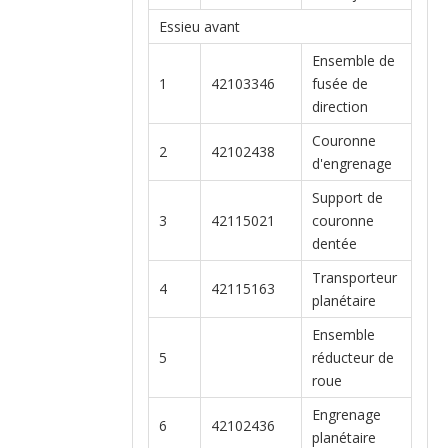
Essieu avant
Ensemble de
1
42103346
fusée de
direction
Couronne
2
42102438
d'engrenage
Support de
3
42115021
couronne
dentée
Transporteur
4
42115163
planétaire
Ensemble
5
réducteur de
roue
Engrenage
6
42102436
planétaire