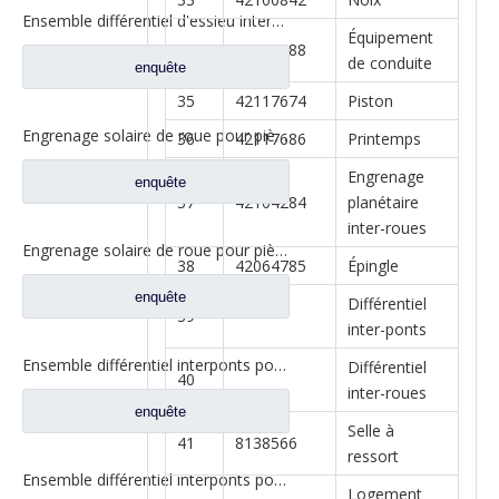
Ensemble différentiel d'essieu intermédiaire pour Prats de rechange de camion Dongfeng 460 2502ZAS01-415-ZC
Équipement
34
42102288
de conduite
enquête
35
42117674
Piston
Engrenage solaire de roue pour pièces de rechange de camion Ford BN0407B0-3
36
42117686
Printemps
Engrenage
enquête
37
42104284
planétaire
inter-roues
Engrenage solaire de roue pour pièces de rechange de camion Ford BN0407B0-3
38
42064785
Épingle
enquête
Différentiel
39
inter-ponts
Ensemble différentiel interponts pour Prats de rechange de camion Faw Jiefang 2507057-A4C
Différentiel
40
inter-roues
enquête
Selle à
41
8138566
ressort
Ensemble différentiel interponts pour Prats de rechange de camion Faw Jiefang 2507057-A4C
Logement