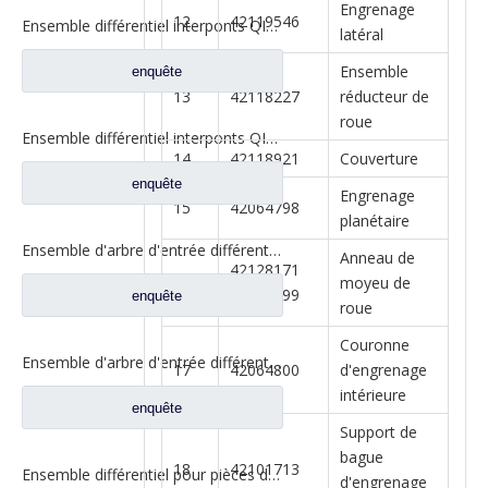
Engrenage
12
42119546
Ensemble différentiel interponts QINGTE pour Prats de rechange de camion Faw Jiefang A0E QT435SH0-2510050
latéral
Ensemble
enquête
13
42118227
réducteur de
roue
Ensemble différentiel interponts QINGTE pour Prats de rechange de camion Faw Jiefang A0E QT435SH0-2510050
14
42118921
Couverture
enquête
Engrenage
15
42064798
planétaire
Ensemble d'arbre d'entrée différentiel pour pièces de rechange automatiques de camion Shacman Delong Shacman Delong HD469-2510011
Anneau de
42128171
16
moyeu de
42037399
enquête
roue
Couronne
Ensemble d'arbre d'entrée différentiel pour pièces de rechange automatiques de camion Shacman Delong Shacman Delong HD469-2510011
17
42064800
d'engrenage
intérieure
enquête
Support de
bague
18
42101713
Ensemble différentiel pour pièces de rechange de camion Dongfeng 2510ZHS01-410
d'engrenage