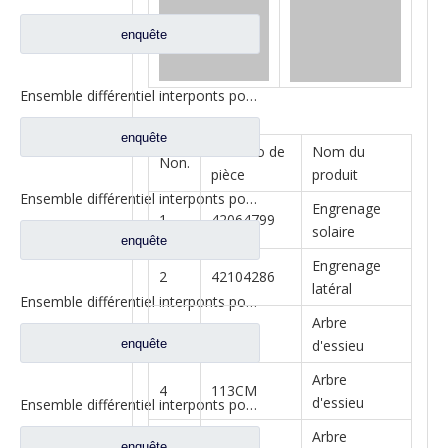
enquête
Ensemble différentiel interponts pour Prats de rechange de camion Faw Jiefang 2507055-K5H
enquête
Numéro de
Nom du
Non.
pièce
produit
Ensemble différentiel interponts pour Prats de rechange de camion Faw Jiefang 2507055-K5H
Engrenage
1
42064799
solaire
enquête
Engrenage
2
42104286
latéral
Ensemble différentiel interponts pour Prats W2502107D04A de rechange de camion de Faw Jiefang
Arbre
3
110CM
enquête
d'essieu
Arbre
4
113CM
d'essieu
Ensemble différentiel interponts pour Prats W2502107D04A de rechange de camion de Faw Jiefang
Arbre
5
114CM
enquête