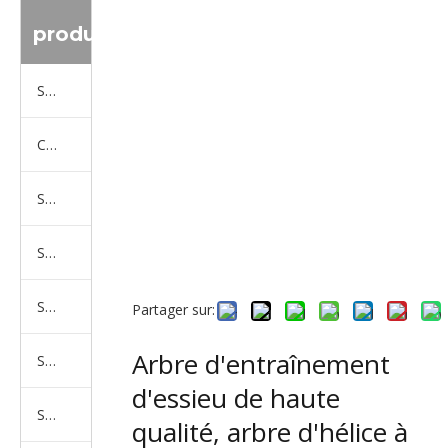
produit
Série de camions Sinotruk
Camion Shacman Série
Série de camions SAIC-lveco Hongyan
Série de camions Foton Auman
Série de camions FAW Jiefang
Partager sur:
Arbre d'entraînement
Série de camions Dongfeng
d'essieu de haute
Série de camions North Benz Beiben
qualité, arbre d'hélice à