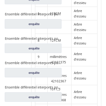
d'essieu
Arbre
6
118CM
Ensemble différentiel interponts pour Prats de rechange de camion Faw Jiefang A0E 2507055-K5H
d'essieu
Arbre
enquête
7
120CM
d'essieu
Arbre
Ensemble différentiel interponts pour Prats de rechange de camion Faw Jiefang A0E 2507055-K5H
8
121CM
d'essieu
enquête
1043,5
Arbre
9
millimètres
d'essieu
42102375
Ensemble différentiel interponts pour Prats de rechange de camion Faw Jiefang A6E 2507057-A6E/A
1121,5
Arbre
enquête
10
millimètres
d'essieu
42102367
Ensemble différentiel interponts pour Prats de rechange de camion Faw Jiefang A6E 2507057-A6E/A
1011,5
Arbre
11
millimètres
d'essieu
enquête
42102368