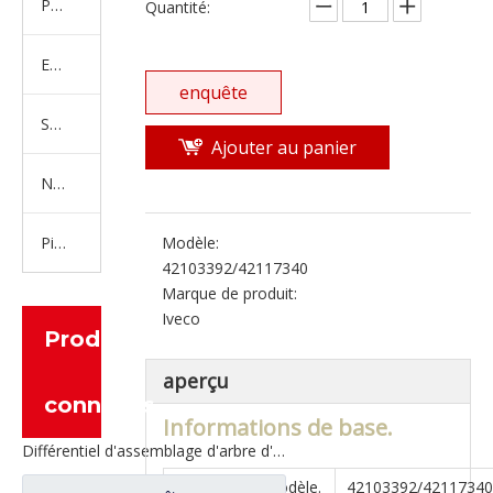
Produits en caoutchouc
Quantité:
Embrayage Série
enquête
Série de bras de réglage
Ajouter au panier
Nouvelles pièces de camion d'énergie
Pièces de moteur
Modèle:
42103392/42117340
Marque de produit:
Iveco
Produits
aperçu
connexes
Informations de base.
Différentiel d'assemblage d'arbre d'entrée pour pièces de rechange de camion à essieu Hi-Torque Saic Hongyan 2510-0110-5801271495
Numéro de modèle.
42103392/42117340