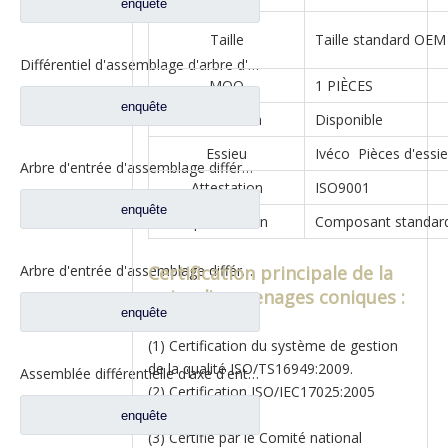
enquête
Taille
Taille standard OEM
Différentiel d'assemblage d'arbre d'entrée pour pièces de rechange de camion à essieu Hi-Torque Saic Hongyan 2510-0110-5801271495
MOQ
1 PIÈCES
enquête
Échantillon
Disponible
Essieu
Ivéco Pièces d'essi
Arbre d'entrée d'assemblage différentiel pour Saic Hongyan nouveau KingKan H8B pièces de rechange de camion d'essieu 42119549 5801606629
Attestation
ISO9001
enquête
Spécification
Composant standar
Certification principale de la
Arbre d'entrée d'assemblage différentiel pour Saic Hongyan nouveau KingKan H8B pièces de rechange de camion d'essieu 42119549 5801606629
paire d'engrenages coniques :
enquête
(1) Certification du système de gestion
de la qualité ISO/TS16949:2009.
Assemblée différentielle d'axe d'entrée pour des pièces de rechange automatiques de camion de Shacman Delong 81.35100.6593
(2) Certification ISO/IEC17025:2005
réussie.
enquête
(3) Certifié par le Comité national