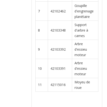
Goupille
7
42102462
d'engrenage
planétaire
Support
8
42103348
d'arbre à
cames
Arbre
9
42103392
d'essieu
moteur
Arbre
10
42103391
d'essieu
moteur
Moyeu de
11
42115016
roue