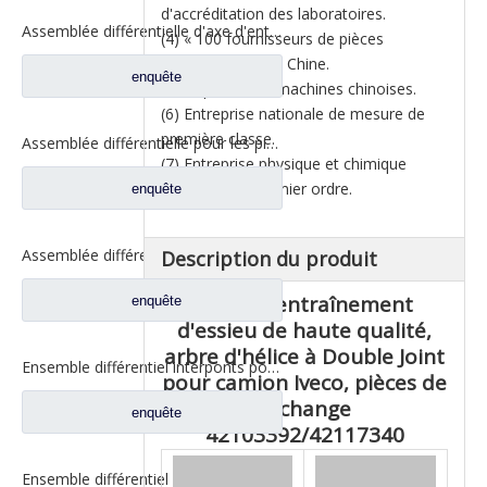
d'accréditation des laboratoires.
Assemblée différentielle d'axe d'entrée pour des pièces de rechange automatiques de camion de Shacman Delong 81.35100.6593
(4) « 100 fournisseurs de pièces
automobiles » en Chine.
enquête
(5) Top 500 des machines chinoises.
(6) Entreprise nationale de mesure de
première classe.
Assemblée différentielle pour les pièces de rechange automatiques DZ9114320706 de camion de Shacman Aolong
(7) Entreprise physique et chimique
nationale de premier ordre.
enquête
Assemblée différentielle pour les pièces de rechange automatiques DZ9114320706 de camion de Shacman Aolong
Description du produit
Arbre d'entraînement
enquête
d'essieu de haute qualité,
arbre d'hélice à Double Joint
Ensemble différentiel interponts pour Prats de rechange de camion Faw Jiefang A0E 2507057-A6T
pour camion Iveco, pièces de
rechange
enquête
42103392/42117340
Ensemble différentiel interponts pour Prats de rechange de camion Faw Jiefang A0E 2507057-A6T