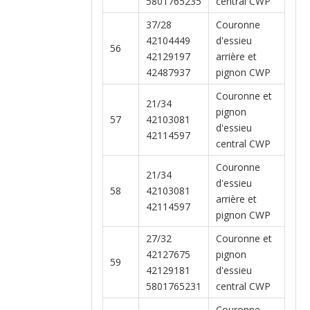
5801765235
central CWP
37/28
Couronne
42104449
d'essieu
56
42129197
arrière et
42487937
pignon CWP
Couronne et
21/34
pignon
57
42103081
d'essieu
42114597
central CWP
Couronne
21/34
d'essieu
58
42103081
arrière et
42114597
pignon CWP
27/32
Couronne et
42127675
pignon
59
42129181
d'essieu
5801765231
central CWP
Couronne