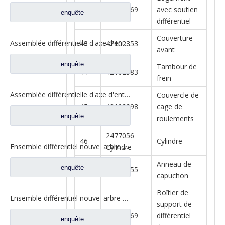
42
42117669
avec soutien
enquête
différentiel
Couverture
Assemblée différentielle d'axe d'entrée pour des pièces de rechange automatiques de camion de Shacman Delong 81.35100.6599
43
42102353
avant
enquête
Tambour de
44
42102583
frein
Assemblée différentielle d'axe d'entrée pour des pièces de rechange automatiques de camion de Shacman Delong 81.35100.6599
Couvercle de
45
42102298
cage de
enquête
roulements
2477056
46
Cylindre
Ensemble différentiel nouvel arbre d'entrée pour pièces de rechange de camion à essieu Saic Hongyan H8B 42119549 5801606629
Cylindre
Anneau de
enquête
47
41016555
capuchon
Boîtier de
Ensemble différentiel nouvel arbre d'entrée pour pièces de rechange de camion à essieu Saic Hongyan H8B 42119549 5801606629
support de
48
42117669
différentiel
enquête