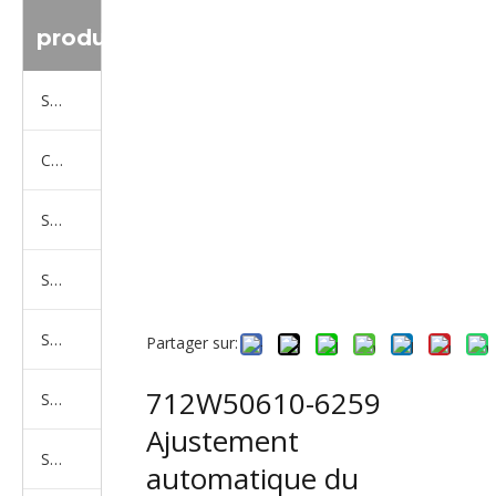
produit
Série de camions Sinotruk
Camion Shacman Série
Série de camions SAIC-lveco Hongyan
Série de camions Foton Auman
Série de camions FAW Jiefang
Partager sur:
712W50610-6259
Série de camions Dongfeng
Ajustement
Série de camions North Benz Beiben
automatique du