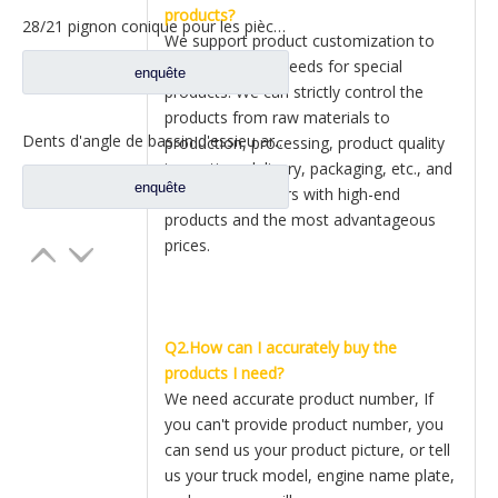
products?
28/21 pignon conique pour les pièces de rechange A3463502939 du nord de camion de Benz Beiben
We support product customization to
meet customer needs for special
enquête
products. We can strictly control the
products from raw materials to
Dents d'angle de bassin d'essieu arrière pour pièces de rechange AZ9981320157 de camion de Sinotruk Howo AC16
production, processing, product quality
inspection, delivery, packaging, etc., and
enquête
provide customers with high-end
products and the most advantageous
prices.
Q2.How can I accurately buy the
products I need?
We need accurate product number, If
you can't provide product number, you
can send us your product picture, or tell
us your truck model, engine name plate,