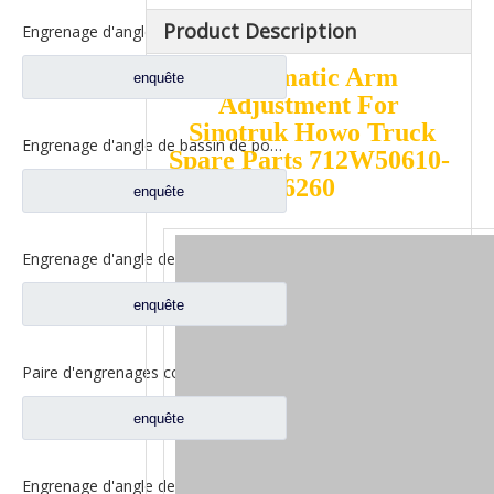
Product Description
Engrenage d'angle moyen de bassin de pont pour les pièces de rechange 5801845742 de camion de SAIC Hongyan
Automatic Arm
enquête
Adjustment For
Sinotruk Howo Truck
Engrenage d'angle de bassin de pont moyen pour pièces de rechange Shamcan DelongTruck 81.35199.6535
Spare Parts 712W50610-
6260
enquête
Engrenage d'angle de bassin de pont arrière pour pièces de rechange Shamcan DelongTruck 81.35199.6554
enquête
Paire d'engrenages coniques d'essieu moyen 28/21 pour pièces de rechange de camion FAW Jiefang d'essieu A0E 2502036/037-A0E
enquête
Engrenage d'angle de bassin de pont moyen pour pièces de rechange Shamcan DelongTruck 81.35199.6587