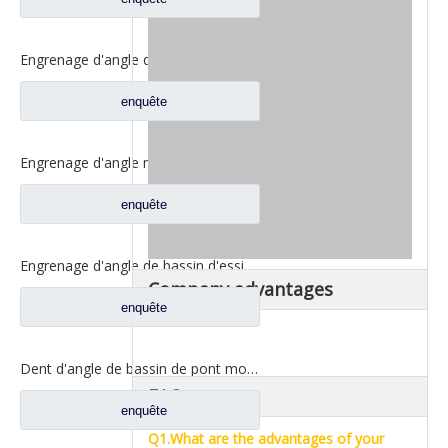
Engrenage d'angle de bassin de pont moyen pour pièces de rechange DZ9112320689 de Shamcan AulongTruck
enquête
Engrenage d'angle moyen de bassin de pont pour les pièces de rechange WG7121320252 de camion de Sinotruk Steyr
enquête
Engrenage d'angle de bassin d'essieu arrière pour pièces de rechange de camion Sinotruk Steyr 199012320177
Company advantages
enquête
Dent d'angle de bassin de pont moyen pour pièces de rechange AZ9981320154 de camion de Sinotruk Howo AC16
FAQ
enquête
Q1.What are the advantages of your