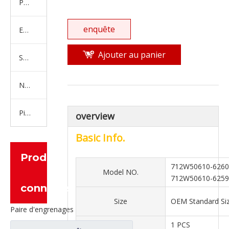
Produits en caoutchouc
enquête
Embrayage Série
Ajouter au panier
Série de bras de réglage
Nouvelles pièces de camion d'énergie
Pièces de moteur
overview
Basic Info.
Produits
712W50610-626
Model NO.
712W50610-6259
connexes
Size
OEM Standard Si
Paire d'engrenages coniques à essieu moyen 27/18 pour pièces de rechange de camion Ankai & BENZ Foton Auman HFF2502040/41CK1BZ
MOQ
1 PCS