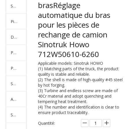
brasRéglage
Série de camions américains, européens et japonais
automatique du bras
Pièces de rechange de machines d'ingénierie de camion minier
pour les pièces de
rechange de camion
D'autres séries de camions
Sinotruk Howo
712W50610-6260
Produits d'essieux
Applicable models: Sinotruk HOWO
Produits de support de châssis
(1) Matching parts of the truck, the product
quality is stable and reliable.
(2) The shell is made of high-quality #45 steel
Série de suspension équilibrée
by hot forging.
(3) Turbine and endless screw are made of
40Cr material and adopt quenching and
Amortisseur Série
tempering heat treatment.
(4) The number and identification is clear to
ensure product traceability.
Système de direction
Quantité: