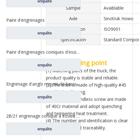
enquête
Sample
Avaiblable
Axle
Sinotruk Howo
Paire d'engrenages coniques d'essieu arrière 21/28 pour pièces de rechange de camion Ankai & BENZ Foton Auman HFF2402038/39CK1BZ
Certification
ISO9001
enquête
Specification
Standard Compo
Paire d'engrenages coniques d'essieu arrière 18/27 pour pièces de rechange de camion Ankai & BENZ Foton Auman HFF2402040/41CK1BZ
Product selling point
enquête
(1) Matching parts of the truck, the
product quality is stable and reliable.
Engrenage d'angle moyen de bassin de pont pour les pièces de rechange 42104456 de camion de SAIC Hongyan
(2) The shell is made of high-quality #45
steel by hot forging.
enquête
(3) Turbine and endless screw are made
of 40Cr material and adopt quenching
and tempering heat treatment.
28/21 engrenage conique à essieu moyen pour essieu Ankai essieu Benz Foton Auman pièces de rechange de camion HFF2502038/39CK1BZ
(4) The number and identification is clear
to ensure product traceability.
enquête