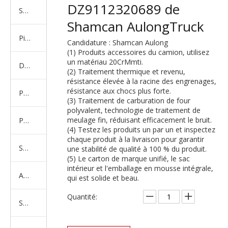
DZ9112320689 de
Série de camions américains, européens et japonais
Shamcan AulongTruck
Pièces de rechange de machines d'ingénierie de camion minier
Candidature : Shamcan Aulong
(1) Produits accessoires du camion, utilisez
un matériau 20CrMmti.
D'autres séries de camions
(2) Traitement thermique et revenu,
résistance élevée à la racine des engrenages,
résistance aux chocs plus forte.
Produits d'essieux
(3) Traitement de carburation de four
polyvalent, technologie de traitement de
meulage fin, réduisant efficacement le bruit.
Produits de support de châssis
(4) Testez les produits un par un et inspectez
chaque produit à la livraison pour garantir
Série de suspension équilibrée
une stabilité de qualité à 100 % du produit.
(5) Le carton de marque unifié, le sac
intérieur et l'emballage en mousse intégrale,
Amortisseur Série
qui est solide et beau.
Quantité:
Système de direction