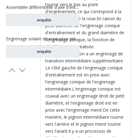
tourne vers le bas au point
Assemblée différentielle d'axe d'entrée pour des pièces de rechange automatiques de camion de Shacman Delong 81.35100.6593
d'engrènement, ce qui correspond à la
direction avant de la roue.En raison du
enquête
petit diamètre de l'engrenage conique
d'entraînement et du grand diamètre de
Engrenage solaire de roue pour pièces de rechange de camion Ford BN0407B0-3
l'engrenage conique, la fonction de
décélération est réalisée.
enquête
La double réduction a un engrenage de
transition intermédiaire supplémentaire.
Le côté gauche de l'engrenage conique
d'entraînement est en prise avec
l'engrenage conique de l'engrenage
intermédiaire.L'engrenage conique est
coaxial avec un engrenage droit de petit
diamètre, et l'engrenage droit est en
prise avec l'engrenage mené.De cette
manière, le pignon intermédiaire tourne
vers l'arrière et le pignon mené tourne
vers l'avant.Il y a un processus de