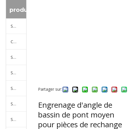
produit
Série de camions Sinotruk
Camion Shacman Série
Série de camions SAIC-lveco Hongyan
Série de camions Foton Auman
Série de camions FAW Jiefang
Partager sur:
Engrenage d'angle de
Série de camions Dongfeng
bassin de pont moyen
Série de camions North Benz Beiben
pour pièces de rechange