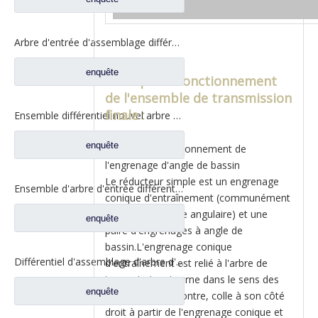
Arbre d'entrée d'assemblage différentiel pour Saic Hongyan nouveau KingKan H8B pièces de rechange de camion d'essieu 42119549 5801606629
enquête
Principe de fonctionnement
de l'ensemble de transmission
finale :
Ensemble différentiel nouvel arbre d'entrée pour pièces de rechange de camion à essieu Saic Hongyan H8B 42119549 5801606629
enquête
Principe de fonctionnement de
l'engrenage d'angle de bassin
Le réducteur simple est un engrenage
Ensemble d'arbre d'entrée différentiel pour pièces de rechange automatiques de camion Shacman Delong Shacman Delong HD469-2510011
conique d'entraînement (communément
appelé engrenage angulaire) et une
enquête
paire d'engrenages à angle de
bassin.L'engrenage conique
Différentiel d'assemblage d'arbre d'entrée pour pièces de rechange de camion à essieu Hi-Torque Saic Hongyan 2510-0110-5801271495
d'entraînement est relié à l'arbre de
transmission, tourne dans le sens des
enquête
aiguilles d'une montre, colle à son côté
droit à partir de l'engrenage conique et