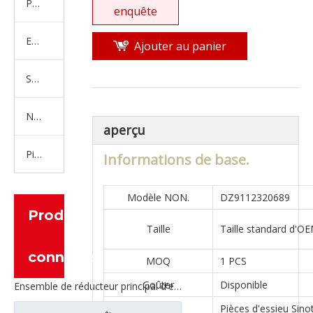
Produits en caoutchouc
enquête
Embrayage Série
Ajouter au panier
Série de bras de réglage
Nouvelles pièces de camion d'énergie
aperçu
Pièces de moteur
Informations de base.
Modèle NON.
DZ9112320689
Produits
Taille
Taille standard d'O
connexes
MOQ
1 PCS
Goûter
Disponible
Ensemble de réducteur principal d'essieu intermédiaire pour pièces de camion Shacman Delong
Essieu
Pièces d'essieu Sin