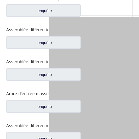
enquête
Assemblée différentielle pour les pièces de rechange automatiques DZ9114320706 de camion de Shacman Aolong
enquête
Assemblée différentielle d'axe d'entrée pour des pièces de rechange automatiques de camion de Shacman Delong 81.35606.0008
enquête
Arbre d'entrée d'assemblage différentiel pour pièces de rechange de camion à essieu Saic Hongyan Genlyon H6A WS2510C201/3 2510-0110
enquête
Assemblée différentielle d'axe d'entrée pour des pièces de rechange automatiques de camion de Shacman Delong 81.35100.6599
enquête