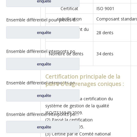
enquête
Certificat
ISO 9001
spécification
Composant standar
Ensemble différentiel pour pièces de rechange de camion Dongfeng 2510ZHS01-410
Numéro de dent du
28 dents
enquête
bassin
Ensemble différentiel interponts pour Prats de rechange de camion Faw Jiefang A6E 2507057-A6E/A
Nombre de dents
34 dents
enquête
Certification principale de la
Ensemble différentiel interponts pour Prats de rechange de camion Faw Jiefang 2507057-A4C
paire d'engrenages coniques :
enquête
(1) Obtention de la certification du
système de gestion de la qualité
ISO/TS16949:2009.
Ensemble différentiel interponts pour Prats W2502107D04A de rechange de camion de Faw Jiefang
(2) Passé la certification
ISO/IEC17025:2005.
enquête
(3) Certifié par le Comité national