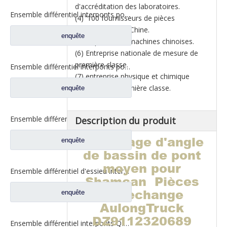
d'accréditation des laboratoires.
Ensemble différentiel interponts pour Prats de rechange de camion Faw Jiefang 2507055-K5H
(4) '100 fournisseurs de pièces
automobiles' en Chine.
enquête
(5) Top 500 des machines chinoises.
(6) Entreprise nationale de mesure de
première classe.
Ensemble différentiel interponts pour Prats de rechange de camion Faw Jiefang A0E 2507055-K5H
(7) entreprise physique et chimique
nationale de première classe.
enquête
Ensemble différentiel interponts pour Prats de rechange de camion Faw Jiefang A0E 2507057-A6T
Description du produit
Engrenage d'angle
enquête
de bassin de pont
moyen pour
Ensemble différentiel d'essieu intermédiaire pour Prats de rechange de camion Dongfeng 460 2502ZAS01-415-ZC
Shamcan Pièces
de rechange
enquête
AulongTruck
DZ9112320689
Ensemble différentiel interponts QINGTE pour Prats de rechange de camion Faw Jiefang A0E QT435SH0-2510050