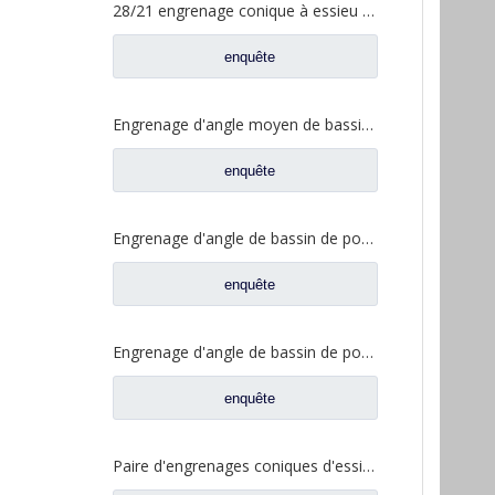
28/21 engrenage conique à essieu moyen pour essieu Ankai essieu Benz Foton Auman pièces de rechange de camion HFF2502038/39CK1BZ
enquête
Engrenage d'angle moyen de bassin de pont pour les pièces de rechange 5801845742 de camion de SAIC Hongyan
enquête
Engrenage d'angle de bassin de pont moyen pour pièces de rechange Shamcan DelongTruck 81.35199.6535
enquête
Engrenage d'angle de bassin de pont arrière pour pièces de rechange Shamcan DelongTruck 81.35199.6554
enquête
Paire d'engrenages coniques d'essieu moyen 28/21 pour pièces de rechange de camion FAW Jiefang d'essieu A0E 2502036/037-A0E