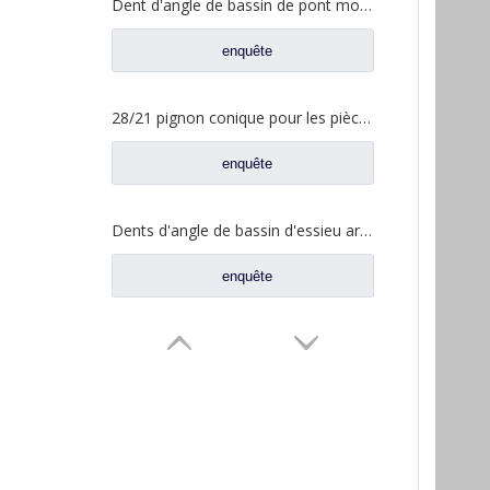
Dent d'angle de bassin de pont moyen pour pièces de rechange AZ9981320154 de camion de Sinotruk Howo AC16
enquête
28/21 pignon conique pour les pièces de rechange A3463502939 du nord de camion de Benz Beiben
enquête
Dents d'angle de bassin d'essieu arrière pour pièces de rechange AZ9981320157 de camion de Sinotruk Howo AC16
enquête