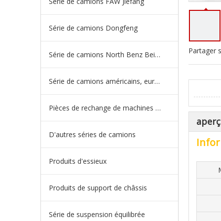
Série de camions FAW Jiefang
Série de camions Dongfeng
Partager s
Série de camions North Benz Beiben
Série de camions américains, européens et japonais
Pièces de rechange de machines d'ingénierie de camion minier
aperç
D'autres séries de camions
Infor
Produits d'essieux
Produits de support de châssis
Série de suspension équilibrée