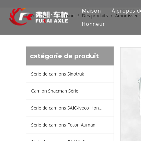
Maison
À propos d
Vous êtes ici:
Maison
/
Des produits
/
Amortisseur 
Honneur
catégorie de produit
Série de camions Sinotruk
Camion Shacman Série
Série de camions SAIC-lveco Hongyan
Série de camions Foton Auman