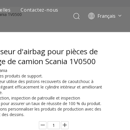
elles
Contactez-nous
ania 1V0500
Français
Português
Pусский
العربية
seur d'airbag pour pièces de
Español
English
ge de camion Scania 1V0500
ania
es produits de support.
eur utilise des pistons recouverts de caoutchouc à
rotégeant efficacement le cylindre intérieur et améliorant
e.
ction, inspection de patrouille et inspection
pour assurer un taux de réussite de 100 % du produit.
ons personnaliser les produits de production avec des
 de camion minier
t des dessins.