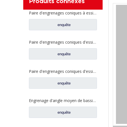
Produits connexes
Paire d'engrenages coniques à essieu moyen 27/18 pour pièces de rechange de camion Ankai & BENZ Foton Auman HFF2502040/41CK1BZ
enquête
Paire d'engrenages coniques d'essieu arrière 21/28 pour pièces de rechange de camion Ankai & BENZ Foton Auman HFF2402038/39CK1BZ
enquête
Paire d'engrenages coniques d'essieu arrière 18/27 pour pièces de rechange de camion Ankai & BENZ Foton Auman HFF2402040/41CK1BZ
enquête
Engrenage d'angle moyen de bassin de pont pour les pièces de rechange 42104456 de camion de SAIC Hongyan
enquête