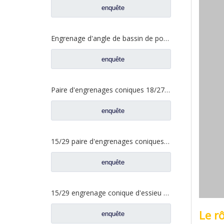
enquête
Engrenage d'angle de bassin de pont moyen pour pièces de rechange Shamcan DelongTruck 81.35199.6587
enquête
Paire d'engrenages coniques 18/27 pour pièces de rechange 2502ZHS1827-025/026 de camion de levage en T de l'essieu Dena Dongfeng
enquête
15/29 paire d'engrenages coniques à essieu moyen pour Ankai & Benz essieu Foton Auman nord Benz Beiben camion pièces de rechange A3463535310
enquête
15/29 engrenage conique d'essieu arrière pour Ankai & Benz essieu Foton Auman nord Benz Beiben camion pièces de rechange 24.02.101
Le rô
enquête