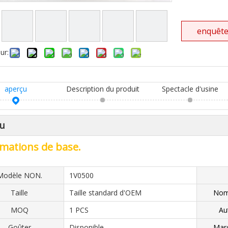
enquêt
ur:
aperçu
Description du produit
Spectacle d'usine
u
mations de base.
Modèle NON.
1V0500
Taille
Taille standard d'OEM
Nom 
MOQ
1 PCS
Au
Goûter
Disponible
Marc