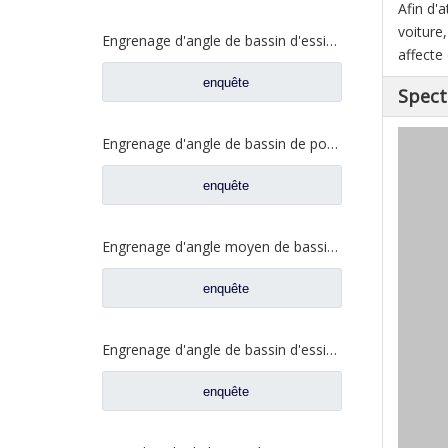
Afin d'
voiture
Engrenage d'angle de bassin d'essieu arrière pour pièces de rechange Shamcan AulongTruck 81.35199.6532
affecte
enquête
Spect
Engrenage d'angle de bassin de pont moyen pour pièces de rechange DZ9112320689 de Shamcan AulongTruck
enquête
Engrenage d'angle moyen de bassin de pont pour les pièces de rechange WG7121320252 de camion de Sinotruk Steyr
enquête
Engrenage d'angle de bassin d'essieu arrière pour pièces de rechange de camion Sinotruk Steyr 199012320177
enquête