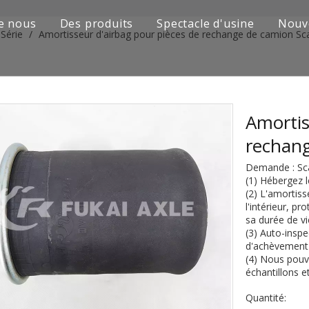
e nous
Des produits
Spectacle d'usine
Nouv
Série
/
Amortisseur d'airbag pour pièces de rechange de camion Sc
Série de camions Sinotruk
Camion Shacman Série
Série de camions SAIC-lveco Hongyan
Amortis
rechan
Série de camions Foton Auman
Demande : Sc
Série de camions FAW Jiefang
(1) Hébergez l
(2) L'amortiss
l'intérieur, p
Série de camions Dongfeng
sa durée de vi
(3) Auto-inspe
Série de camions européens et japonais
d'achèvement 
(4) Nous pouv
Pièces de rechange de machines d'ingénierie
échantillons e
Quantité:
D'autres séries de camions