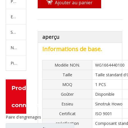
Produits en caoutchouc
Ajouter au panier
Embrayage Série
Série de bras de réglage
aperçu
Nouvelles pièces de camion d'énergie
Informations de base.
Pièces de moteur
Modèle NON.
WG1664440100
Taille
Taille standard d
MOQ
1 PCS
Produits
Goûter
Disponible
Essieu
Sinotruk Howo
connexes
Certificat
ISO 9001
Paire d'engrenages coniques à essieu moyen 27/18 pour pièces de rechange de camion Ankai & BENZ Foton Auman HFF2502040/41CK1BZ
spécification
Composant stand