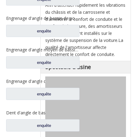
Afin d'atténuer rapidement les vibrations
du châssis et de la carrosserie et
Engrenage d'angle de bassin de pont moyen pour pièces de rechange DZ9112320689 de Shamcan AulongTruck
d'améliorer le confort de conduite et le
confort de la voiture, des amortisseurs
enquête
sont généralement installés sur le
système de suspension de la voiture.La
qualité de l'amortisseur affecte
Engrenage d'angle moyen de bassin de pont pour les pièces de rechange WG7121320252 de camion de Sinotruk Steyr
directement le confort de conduite.
enquête
Spectacle d'usine
Engrenage d'angle de bassin d'essieu arrière pour pièces de rechange de camion Sinotruk Steyr 199012320177
enquête
Dent d'angle de bassin de pont moyen pour pièces de rechange AZ9981320154 de camion de Sinotruk Howo AC16
enquête