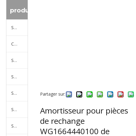
produit
Série de camions Sinotruk
Camion Shacman Série
Série de camions SAIC-lveco Hongyan
Série de camions Foton Auman
Série de camions FAW Jiefang
Partager sur:
Amortisseur pour pièces
Série de camions Dongfeng
de rechange
Série de camions North Benz Beiben
WG1664440100 de