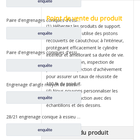
enquête
Point de vente du produit
Paire d'engrenages coniques d'essieu arrière 21/28 pour pièces de rechange de camion Ankai & BENZ Foton Auman HFF2402038/39CK1BZ
(1) Hébergez les produits de support.
(2) L'amortisseur utilise des pistons
enquête
recouverts de caoutchouc à l'intérieur,
protégeant efficacement le cylindre
Paire d'engrenages coniques d'essieu arrière 18/27 pour pièces de rechange de camion Ankai & BENZ Foton Auman HFF2402040/41CK1BZ
intérieur et améliorant sa durée de vie.
(3) Auto-inspection, inspection de
enquête
patrouille et inspection d'achèvement
pour assurer un taux de réussite de
100 % du produit.
Engrenage d'angle moyen de bassin de pont pour les pièces de rechange 42104456 de camion de SAIC Hongyan
(4) Nous pouvons personnaliser les
produits de production avec des
enquête
échantillons et des dessins.
28/21 engrenage conique à essieu moyen pour essieu Ankai essieu Benz Foton Auman pièces de rechange de camion HFF2502038/39CK1BZ
enquête
Description du produit