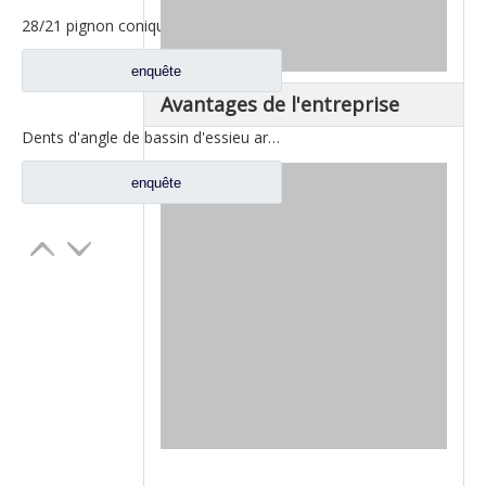
28/21 pignon conique pour les pièces de rechange A3463502939 du nord de camion de Benz Beiben
enquête
Avantages de l'entreprise
Dents d'angle de bassin d'essieu arrière pour pièces de rechange AZ9981320157 de camion de Sinotruk Howo AC16
enquête