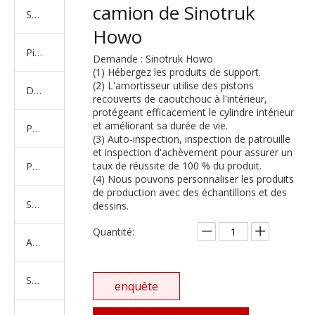
camion de Sinotruk
Série de camions américains, européens et japonais
Howo
Pièces de rechange de machines d'ingénierie de camion minier
Demande : Sinotruk Howo
(1) Hébergez les produits de support.
(2) L'amortisseur utilise des pistons
D'autres séries de camions
recouverts de caoutchouc à l'intérieur,
protégeant efficacement le cylindre intérieur
et améliorant sa durée de vie.
Produits d'essieux
(3) Auto-inspection, inspection de patrouille
et inspection d'achèvement pour assurer un
taux de réussite de 100 % du produit.
Produits de support de châssis
(4) Nous pouvons personnaliser les produits
de production avec des échantillons et des
Série de suspension équilibrée
dessins.
Quantité:
Amortisseur Série
Système de direction
enquête