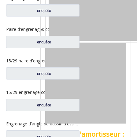
enquête
Paire d'engrenages coniques 18/27 pour pièces de rechange 2502ZHS1827-025/026 de camion de levage en T de l'essieu Dena Dongfeng
enquête
15/29 paire d'engrenages coniques à essieu moyen pour Ankai & Benz essieu Foton Auman nord Benz Beiben camion pièces de rechange A3463535310
enquête
15/29 engrenage conique d'essieu arrière pour Ankai & Benz essieu Foton Auman nord Benz Beiben camion pièces de rechange 24.02.101
enquête
Engrenage d'angle de bassin d'essieu arrière pour pièces de rechange Shamcan AulongTruck 81.35199.6532
Le rôle de l'amortisseur :
enquête