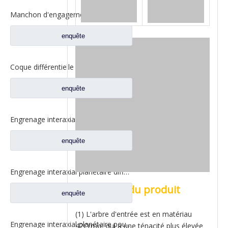
Manchon d'engagement fixe pour pièces de rechange de camion Ford 2SBF0052M0-0
enquête
Coque différentielle entre les essieux pour pièces de camion Fuwa AZ0042M0-8
enquête
Engrenage interaxial planétaire pour pièces de camion Fuwa CF0001M0-5
enquête
Engrenage interaxial planétaire différentiel inter-essieux pour pièces de camion Fuwa CF0402M0-0
Avantages du produit
enquête
(1) L'arbre d'entrée est en matériau
Engrenage interaxial planétaire pour pièces de camion Fuwa 2SCF0040M0-8
42Crmo, qui a une ténacité plus élevée