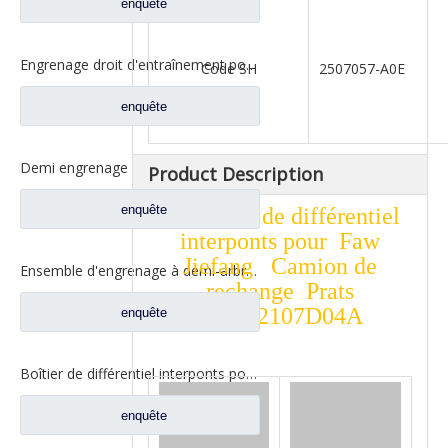
enquête
Engrenage droit d'entraînement pour pièces de camion Fuwa CD0406M0-2
Code SH
2507057-A0E
enquête
Demi engrenage d'arbre d'essieu arrière pour pièces de rechange de camion Ford CE0402M0-9
Product Description
enquête
Ensemble de différentiel
interponts pour Faw
Jiefang Camion de
Ensemble d'engrenage à demi-arbre arrière pour pièces de rechange de camion Ford CD0041A0-6
rechange Prats
W2502107D04A
enquête
Boîtier de différentiel interponts pour pièces de camion Fuwa AY0412M0-8
enquête