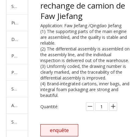
rechange de camion de
Série de camions américains, européens et japonais
Faw Jiefang
Pièces de rechange de machines d'ingénierie de camion minier
Application: Faw Jiefang /Qingdao Jiefang
(1) The supporting parts of the main engine
are assembled, and the quality is stable and
D'autres séries de camions
reliable.
(2) The differential assembly is assembled on
the assembly line, and the individual
Produits d'essieux
inspection is delivered out of the warehouse.
(3) Uniformly coded, the drawing number is
clearly marked, and the traceability of the
Produits de support de châssis
differential assembly is improved.
(4) Brand-integrated cartons, inner bags, and
Série de suspension équilibrée
integral foam packaging are strong and
beautiful.
Amortisseur Série
Quantité:
Système de direction
enquête