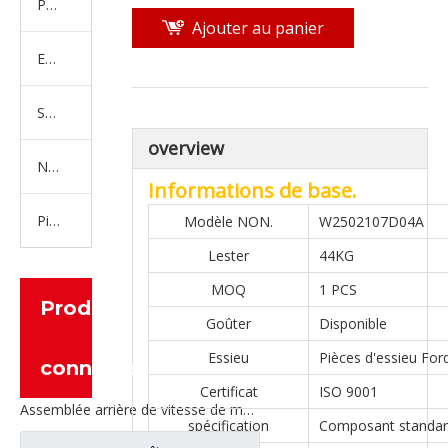
Produits en caoutchouc
Ajouter au panier
Embrayage Série
Série de bras de réglage
overview
Nouvelles pièces de camion d'énergie
Informations de base.
Pièces de moteur
Modèle NON.
W2502107D04A
Lester
44KG
MOQ
1 PCS
Produits
Goûter
Disponible
Essieu
Pièces d'essieu For
connexes
Certificat
ISO 9001
Assemblée arrière de vitesse de moitié d'arbre pour les pièces de rechange CE0400A0-5 de camion de Ford
spécification
Composant standa