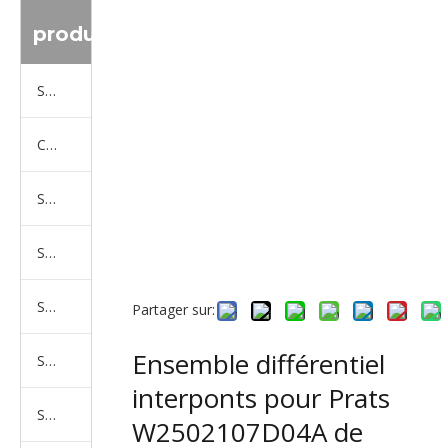
produit
Série de camions Sinotruk
Camion Shacman Série
Série de camions SAIC-lveco Hongyan
Série de camions Foton Auman
Série de camions FAW Jiefang
Partager sur:
Ensemble différentiel
Série de camions Dongfeng
interponts pour Prats
Série de camions North Benz Beiben
W2502107D04A de