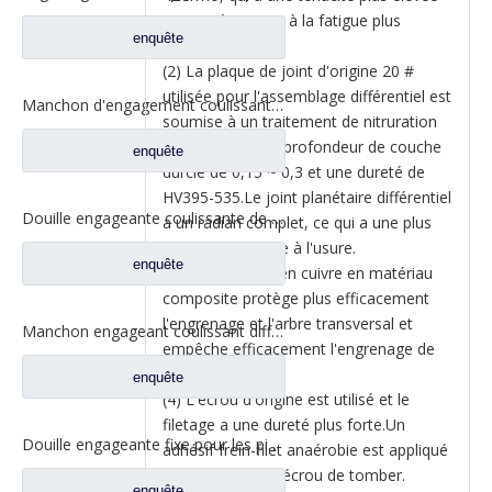
et une résistance à la fatigue plus
enquête
élevée.
(2) La plaque de joint d'origine 20 #
utilisée pour l'assemblage différentiel est
Manchon d'engagement coulissant inter-essieux pour pièces de rechange de camion Ford BF0401M0-8
soumise à un traitement de nitruration
douce, avec une profondeur de couche
enquête
durcie de 0,15 ~ 0,3 et une dureté de
HV395-535.Le joint planétaire différentiel
Douille engageante coulissante de serrure différentielle pour les pièces de rechange 2SBF0053M0-1 de camion de Ford
a un radian complet, ce qui a une plus
grande résistance à l'usure.
enquête
(3) Le manchon en cuivre en matériau
composite protège plus efficacement
l'engrenage et l'arbre transversal et
Manchon engageant coulissant différentiel pour les pièces de rechange 2SBF0051M0-9 de camion de Ford d'axe de Fuwa 470
empêche efficacement l'engrenage de
brûler.
enquête
(4) L'écrou d'origine est utilisé et le
filetage a une dureté plus forte.Un
Douille engageante fixe pour les pièces de rechange 2SBF0050M0-8 de camion de Ford d'axe de Fuwa 470
adhésif frein-filet anaérobie est appliqué
pour empêcher l'écrou de tomber.
enquête