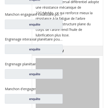
(5) L'arbre transversal différentiel adopte
une résistance mécanique de
22CrMnMo, ce qui renforce mieux la
Manchon engageant coulissant pour les pièces de rechange BF0047M0-4 de camion de Ford d'axe de Fuwa 330
résistance à la fatigue de l'arbre
transversal, et la structure plane du
enquête
corps de l'arbre rend l'huile de
lubrification plus lisse.
Engrenage interaxial planétaire pour pièces d'essieu arrière Fuhua CF0040M0-8
enquête
Factory Show
Engrenage planétaire Fuwa 420 pour pièces de camion Fuwa CF0401M0-9
enquête
Manchon d'engagement coulissant inter-essieux pour pièces de rechange de camion à essieux Fuwa 330 BF0044M0-1
enquête