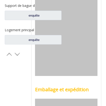
Support de bague de vitesse intérieure Fuwa 330 pour pièces de rechange de camion Fuwa 330 essieu Ford FC0040M0-8
enquête
Logement principal de réducteur pour pour les pièces de rechange 2SBA0001A0-7 de camion de Ford d'axe de Fuwa
enquête
Emballage et expédition