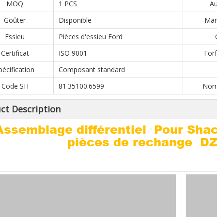
MOQ
1 PCS
Au
Goûter
Disponible
Marc
Essieu
Pièces d'essieu Ford
Certificat
ISO 9001
Forf
pécification
Composant standard
Code SH
81.35100.6599
Nomb
ct Description
Assemblage différentiel Pour Sha
pièces de rechange D