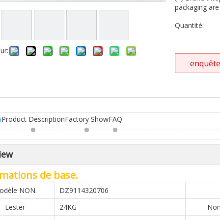
packaging are 
Quantité:
ur:
enquêt
w
Product Description
Factory Show
FAQ
iew
mations de base.
odèle NON.
DZ9114320706
Lester
24KG
Nom