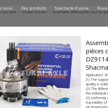
e nous
Des produits
Spectacle d'usine
Nouv
cman Série
/
Produit d'essieu
/
Assemblée différentielle pour les
Série de camions Sinotruk
Camion Shacman Série
Série de camions SAIC-lveco Hongyan
Assembl
pièces 
Série de camions Foton Auman
DZ9114
Série de camions FAW Jiefang
Shacma
Série de camions Dongfeng
Application: 
(1) The suppo
Série de camions européens et japonais
quality is stab
(2) The differ
the individual
Pièces de rechange de machines d'ingénierie
(3) Uniformly
traceability o
D'autres séries de camions
(4) Brand-inte