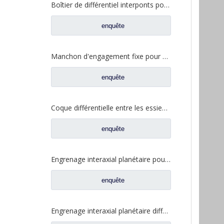
Boîtier de différentiel interponts pour pièces de camion Fuwa AY0412M0-8
enquête
Manchon d'engagement fixe pour pièces de rechange de camion Ford 2SBF0052M0-0
enquête
Coque différentielle entre les essieux pour pièces de camion Fuwa AZ0042M0-8
enquête
Engrenage interaxial planétaire pour pièces de camion Fuwa CF0001M0-5
enquête
Engrenage interaxial planétaire différentiel inter-essieux pour pièces de camion Fuwa CF0402M0-0