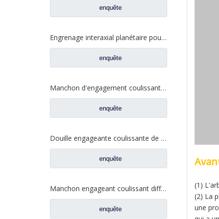
enquête
Engrenage interaxial planétaire pour pièces de camion Fuwa 2SCF0040M0-8
enquête
Manchon d'engagement coulissant inter-essieux pour pièces de rechange de camion Ford BF0401M0-8
enquête
Douille engageante coulissante de serrure différentielle pour les pièces de rechange 2SBF0053M0-1 de camion de Ford
enquête
Avan
(1) L'a
Manchon engageant coulissant différentiel pour les pièces de rechange 2SBF0051M0-9 de camion de Ford d'axe de Fuwa 470
(2) La 
une pro
enquête
qui a u