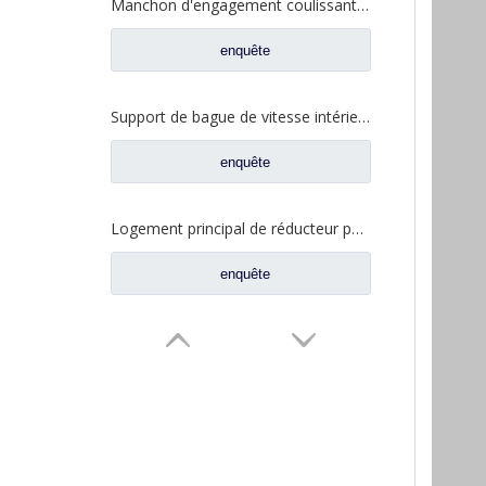
Manchon d'engagement coulissant inter-essieux pour pièces de rechange de camion à essieux Fuwa 330 BF0044M0-1
enquête
Support de bague de vitesse intérieure Fuwa 330 pour pièces de rechange de camion Fuwa 330 essieu Ford FC0040M0-8
enquête
Logement principal de réducteur pour pour les pièces de rechange 2SBA0001A0-7 de camion de Ford d'axe de Fuwa
enquête