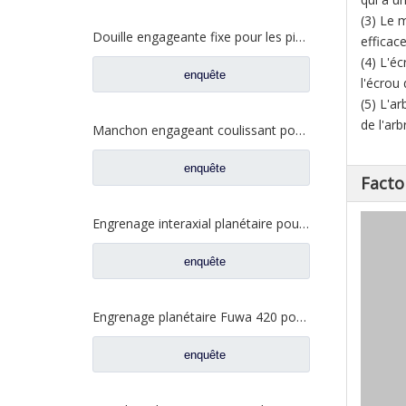
(3) Le 
Douille engageante fixe pour les pièces de rechange 2SBF0050M0-8 de camion de Ford d'axe de Fuwa 470
efficac
(4) L'éc
enquête
l'écrou
(5) L'a
de l'arb
Manchon engageant coulissant pour les pièces de rechange BF0047M0-4 de camion de Ford d'axe de Fuwa 330
enquête
Facto
Engrenage interaxial planétaire pour pièces d'essieu arrière Fuhua CF0040M0-8
enquête
Engrenage planétaire Fuwa 420 pour pièces de camion Fuwa CF0401M0-9
enquête