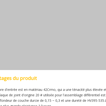
tages du produit
rbre d'entrée est en matériau 42Crmo, qui a une ténacité plus élevée et
plaque de joint d'origine 20 # utilisée pour l'assemblage différentiel e
fondeur de couche durcie de 0,15 ~ 0,3 et une dureté de HV395-535.Le 
ne plus grande résistance à l'usure.