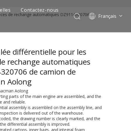
elles
Contactez-nous
 pièces de rechange automatiques DZ9114320706 de
Français
Português
Pусский
العربية
ée différentielle pour les
Español
English
de rechange automatiques
320706 de camion de
n Aolong
Shacman Aolong
rting parts of the main engine are assembled, and the
le and reliable.
ential assembly is assembled on the assembly line, and
 inspection is delivered out of the warehouse.
 de camion minier
 coded, the drawing number is clearly marked, and the
f the differential assembly is improved.
grated cartons, inner bags, and integral foam