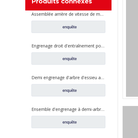
Produits connexes
Assemblée arrière de vitesse de moitié d'arbre pour les pièces de rechange CE0400A0-5 de camion de Ford
enquête
Engrenage droit d'entraînement pour pièces de camion Fuwa CD0406M0-2
enquête
Demi engrenage d'arbre d'essieu arrière pour pièces de rechange de camion Ford CE0402M0-9
enquête
Ensemble d'engrenage à demi-arbre arrière pour pièces de rechange de camion Ford CD0041A0-6
enquête