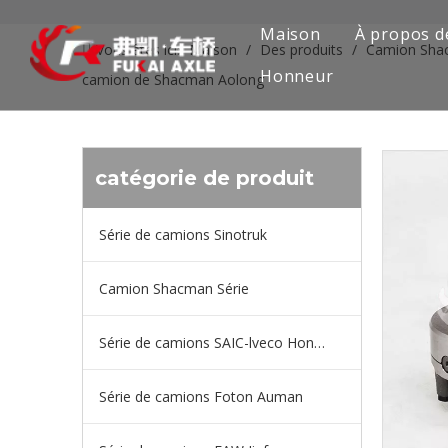
Maison
À propos d
Vous êtes ici:
Maison
/
Des produits
/
Camion Sha
Honneur
camion de Shacman Aolong
catégorie de produit
Série de camions Sinotruk
Camion Shacman Série
Série de camions SAIC-lveco Hongyan
Série de camions Foton Auman