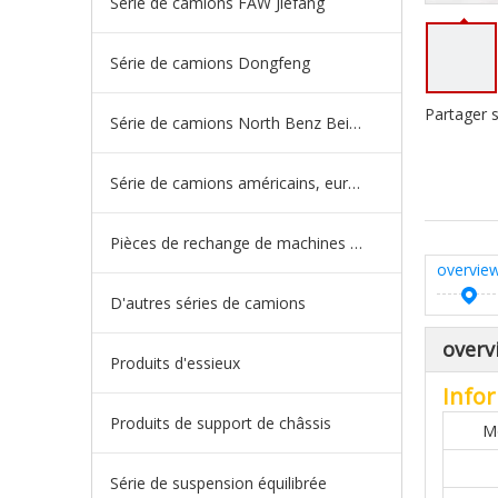
Série de camions FAW Jiefang
Série de camions Dongfeng
Partager s
Série de camions North Benz Beiben
Série de camions américains, européens et japonais
Pièces de rechange de machines d'ingénierie de camion minier
overvie
D'autres séries de camions
overv
Produits d'essieux
Infor
Produits de support de châssis
M
Série de suspension équilibrée