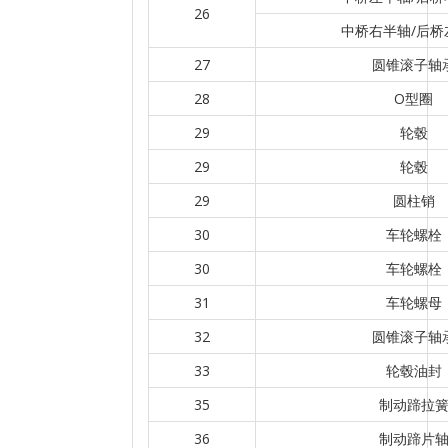
26
中桥右半轴/后桥
27
圆锥滚子轴
28
O型圈
29
轮毂
29
轮毂
29
圆柱销
30
车轮螺栓
30
车轮螺栓
31
车轮螺母
32
圆锥滚子轴
33
轮毂油封
35
制动蹄拉
36
制动蹄片