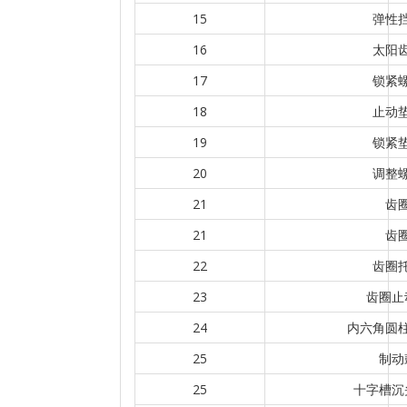
15
弹性
16
太阳
17
锁紧
18
止动
19
锁紧
20
调整
21
齿
21
齿
22
齿圈
23
齿圈止
24
内六角圆
25
制动
25
十字槽沉