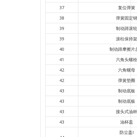
37
复位弹簧
38
弹簧固定
39
制动蹄滚
39
滚柱保持
40
制动蹄摩擦片
41
六角头螺
42
六角螺母
42
弹簧垫圈
43
制动底板
43
制动底板
43
接头式油
43
油杯盖
防尘盖I