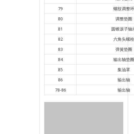
79
螺纹调整
80
调整垫圈
81
圆锥滚子轴
82
六角头螺
83
弹簧垫圈
84
输出轴垫
85
集油罩
86
输出轴
78-86
输出轴