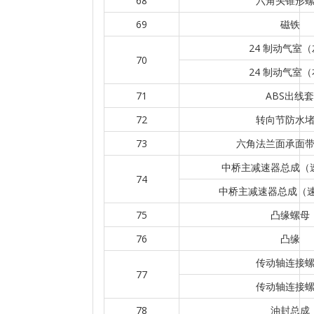
68
六角头锥形
69
磁铁
24 制动气室
70
24 制动气室
71
ABS出线套
72
转向节防水
73
六角法兰面承面
中桥主减速器总成（速
74
中桥主减速器总成（速比
75
凸缘螺母
76
凸缘
传动轴连接
77
传动轴连接
78
油封总成