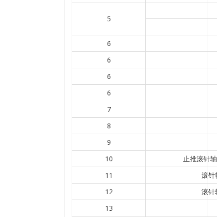
5
6
6
6
6
7
8
9
10
止推滚针轴承
11
滚针轴
12
滚针轴
13