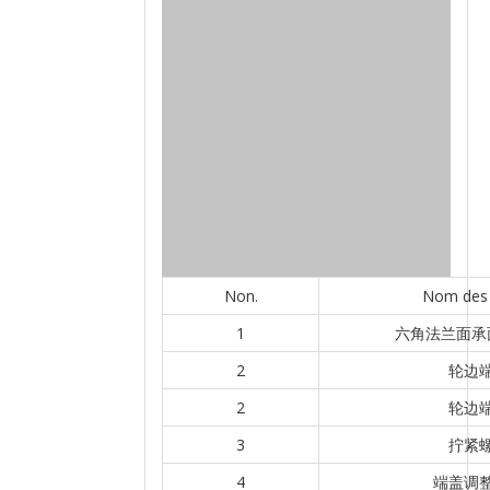
Non.
Nom des 
1
六角法兰面承
2
轮边
2
轮边
3
拧紧
4
端盖调