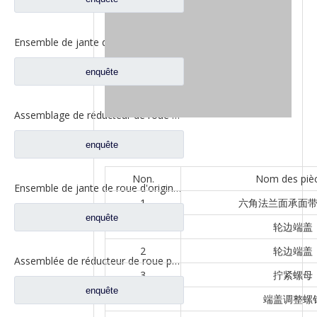
Ensemble de jante de roue pour pièces de camion Foton Auman HFF2405054CK2BZ-1
enquête
Assemblage de réducteur de roue de haute qualité pour pièces de rechange FAW Aowei 2405035-A6E
enquête
Non.
Nom des piè
Ensemble de jante de roue d'origine pour pièces de rechange de camion automatique FAW Aowei 2405035-AOE
1
六角法兰面承面
enquête
2
轮边端盖
2
轮边端盖
Assemblée de réducteur de roue pour les pièces de rechange 2405-5801824432 de camion de Saic Hongyan H8B
3
拧紧螺母
enquête
4
端盖调整螺