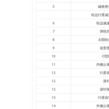
5
磁铁密
轮边行星减
6
轮边减
7
弹性
8
太阳轮
9
波形
10
O型
11
内侧止
12
行星
12
滚
12
滚针
13
行星齿
14
外侧止