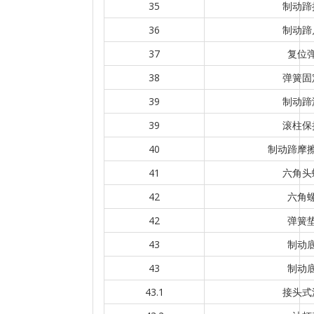
35
制动蹄
36
制动蹄
37
复位
38
弹簧固
39
制动蹄
39
滚柱保
40
制动蹄摩
41
六角头
42
六角
42
弹簧
43
制动
43
制动
43.1
接头式