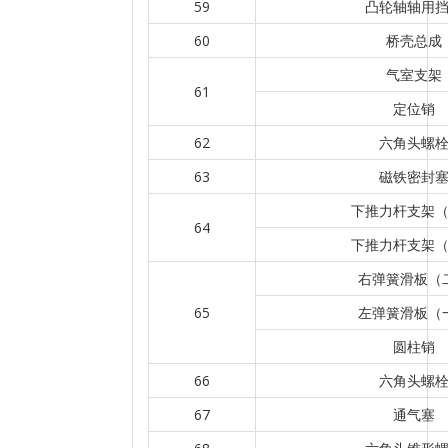
59
凸轮轴轴用
60
桥壳总成
气室支架
61
定位销
62
六角头螺
63
磁铁密封
下推力杆支架
64
下推力杆支架
右弹簧滑板（
65
左弹簧滑板（
圆柱销
66
六角头螺
67
通气塞