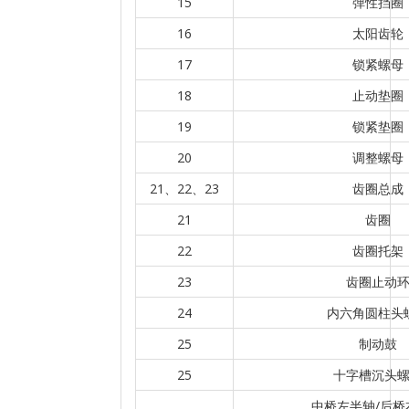
15
弹性挡圈
16
太阳齿轮
17
锁紧螺母
18
止动垫圈
19
锁紧垫圈
20
调整螺母
21、22、23
齿圈总成
21
齿圈
22
齿圈托架
23
齿圈止动
24
内六角圆柱头
25
制动鼓
25
十字槽沉头
中桥左半轴/后桥