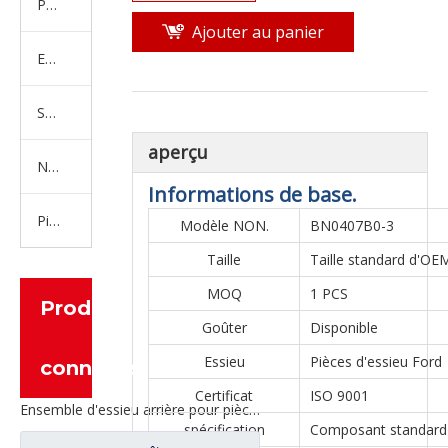
Produits en caoutchouc
Ajouter au panier
Embrayage Série
Série de bras de réglage
aperçu
Nouvelles pièces de camion d'énergie
Informations de base.
Pièces de moteur
Modèle NON.
BN0407B0-3
Taille
Taille standard d'OE
MOQ
1 PCS
Produits
Goûter
Disponible
Essieu
Pièces d'essieu Ford
connexes
Certificat
ISO 9001
Ensemble d'essieu arrière pour pièces de rechange AH71131550536 de camion de Sinotruk Steyr
spécification
Composant standard