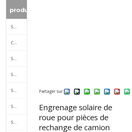
produit
Série de camions Sinotruk
Camion Shacman Série
Série de camions SAIC-lveco Hongyan
Série de camions Foton Auman
Série de camions FAW Jiefang
Partager sur:
Engrenage solaire de
Série de camions Dongfeng
roue pour pièces de
Série de camions North Benz Beiben
rechange de camion