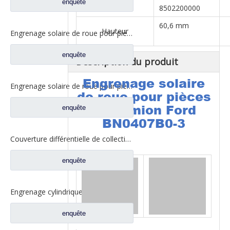
enquête
Code SH
8502200000
60,6 mm
Hauteur
Engrenage solaire de roue pour pièces de camion Fuwa DN0301M0-7
enquête
Description du produit
Engrenage solaire
Engrenage solaire de roue pour pièces de camion Fuwa DN0040M0-7
de roue pour pièces
de camion Ford
enquête
BN0407B0-3
Couverture différentielle de collection d'huile de cas pour des pièces de camion de Fuhua BN0401S0-2
enquête
Engrenage cylindrique entraîné pour pièces de camion Fuhua CD0044M0-0
enquête