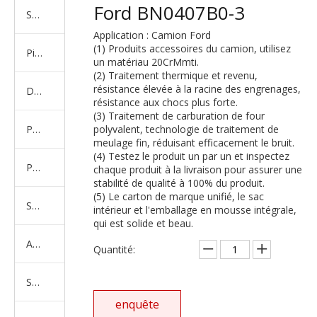
Ford BN0407B0-3
Série de camions américains, européens et japonais
Application : Camion Ford
(1) Produits accessoires du camion, utilisez
Pièces de rechange de machines d'ingénierie de camion minier
un matériau 20CrMmti.
(2) Traitement thermique et revenu,
résistance élevée à la racine des engrenages,
D'autres séries de camions
résistance aux chocs plus forte.
(3) Traitement de carburation de four
Produits d'essieux
polyvalent, technologie de traitement de
meulage fin, réduisant efficacement le bruit.
(4) Testez le produit un par un et inspectez
Produits de support de châssis
chaque produit à la livraison pour assurer une
stabilité de qualité à 100% du produit.
(5) Le carton de marque unifié, le sac
Série de suspension équilibrée
intérieur et l'emballage en mousse intégrale,
qui est solide et beau.
Amortisseur Série
Quantité:
Système de direction
enquête