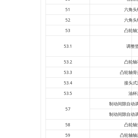
51
六角头
52
六角头
53
凸轮轴
53.1
调整
53.2
凸轮轴
53.3
凸轮轴骨
53.4
接头式
53.5
油杯
制动间隙自动
57
制动间隙自动
58
凸轮轴
59
凸轮轴轴