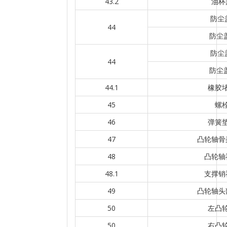
43.2
油杯
防尘
44
防尘盖
防尘
44
防尘盖
44.1
橡胶
45
螺
46
弹簧
47
凸轮轴骨
48
凸轮轴
48.1
支撑销
49
凸轮轴头
50
左凸
50
右凸