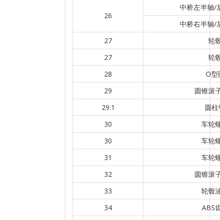
中桥左半轴/
26
中桥右半轴/
27
轮
27
轮
28
O型
29
圆锥滚
29.1
圆柱
30
车轮
30
车轮
31
车轮
32
圆锥滚
33
轮毂
34
ABS