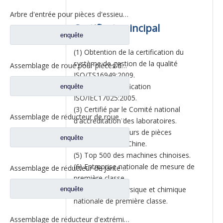
Arbre d'entrée pour pièces d'essieu Fuwa EP0043M0-3032422
Certificat principal
enquête
(1) Obtention de la certification du
système de gestion de la qualité
Assemblage de roue pour pièces de camion North Benz A463500609
ISO/TS16949:2009.
(2) Passé la certification
enquête
ISO/IEC17025:2005.
(3) Certifié par le Comité national
Assemblage de réducteur de roue pour Dongfeng Liuqi Balong Fangsheng pièces de rechange de camion automatique d'essieu JY2405R043-054-LQ
d'accréditation des laboratoires.
(4) '100 fournisseurs de pièces
enquête
automobiles' en Chine.
(5) Top 500 des machines chinoises.
(6) Entreprise nationale de mesure de
Assemblage de réducteur de jante de roue pour Dongfeng t-lift Kinland Dena essieu pièces de rechange automatiques 2405010-ZH04D
première classe.
(7) entreprise physique et chimique
enquête
nationale de première classe.
Assemblage de réducteur d'extrémité de roue pour pièces de rechange automatiques d'essieu de Dongfeng t-lift Dena 2405ZHS01-010