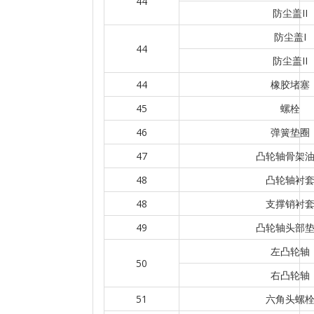
44
防尘盖II
防尘盖I
44
防尘盖II
44
橡胶堵塞
45
螺栓
46
弹簧垫圈
47
凸轮轴骨架
48
凸轮轴衬
48
支撑销衬
49
凸轮轴头部
左凸轮轴
50
右凸轮轴
51
六角头螺