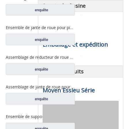
Spectacle d'usine
enquête
Ensemble de jante de roue pour pièces de camion Foton Auman QT300S52-2405000
enquête
Emballage et expédition
Assemblage de réducteur de roue pour pièces de rechange Pengxiang Benz F02C W2405011F02C
enquête
Plus de produits
Assemblage de jante de roue pour pièces de camion Foton Auman HFF2405054CK2BZ
Moyen Essieu Série
enquête
Ensemble de support planétaire de jante de roue pour pièces de rechange FAW Jiefang 2405035-DP128
enquête